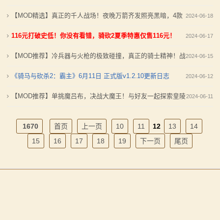
系
明》MOD发布
【MOD精选】真正的千人战场！夜晚万箭齐发照亮黑暗，4款
2024-06-18
列
战场宝藏MOD
116元打破史低！你没有看错，骑砍2夏季特惠仅售116元！
2024-06-17
媒
【MOD推荐】冷兵器与火枪的极致碰撞，真正的骑士精神！战
2024-06-15
体
团《文艺复兴》MOD
《骑马与砍杀2：霸主》6月11日 正式版v1.2.10更新日志
2024-06-12
中
【MOD推荐】单挑魔吕布，决战大魔王！与好友一起探索皇陵
2024-06-11
心
宝藏......《风云三国娱乐版》发布
1670
首页
上一页
10
11
12
13
14
精
15
16
17
18
19
下一页
尾页
彩
视
频
原
湘ICP备2021013296号-1 湘公网安备 43011102002110号