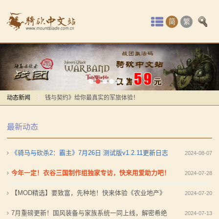
首
简
繁
页
最
新
【MOD精选】服役到期光速提桶跑路？《真实军队：金
动
钱与契约》给你最真实的军旅体验！
动态新闻
【MOD精选】卡拉迪亚第一武道会？全新模式的《竞技
【MOD精选】服役到期光速提桶跑路？《真实军队：金
态
最新动态
场大修》让你沉迷竞技场战斗！
钱与契约》给你最真实的军旅体验！
骑
【MOD资讯】AD1401战前演讲帅炸，以耶2马匹系统
【MOD精选】卡拉迪亚第一武道会？全新模式的《竞技
《骑马与砍杀2：霸主》7月26日 测试版v1.2.11更新日志
2024-08-07
马
曝光！
场大修》让你沉迷竞技场战斗！
感谢你们，与我们一起缅怀ipek
【MOD资讯】AD1401战前演讲帅炸，以耶2马匹系统
今年一定！衣谷三国制作组独家专访，快来用爱助力吧！
2024-07-28
与
【MOD精选】方旗直接原地坐牢！我的罗多克回来啦！
曝光！
【MOD精选】要致富，先种地！快来体验《农业地产》
2024-07-20
砍
《罗多克的崛起》让你轻松反骑！
感谢你们，与我们一起缅怀ipek
7月重磅更新！国风装备与家族系统一同上线，解密希绝
2024-07-13
深切缅怀“骑砍之母”——ipek Yavuz女士
【MOD精选】方旗直接原地坐牢！我的罗多克回来啦！
杀