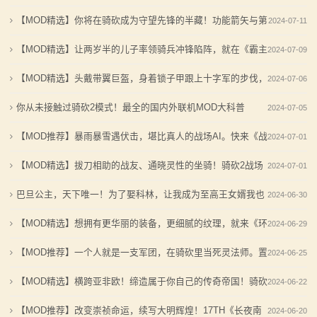
【MOD推荐】熟悉的玩法，不一样的体验！《那落迦之
《罗多克的崛起》让你轻松反骑！
Online全新地图！
【MOD精选】你将在骑砍成为守望先锋的半藏！功能箭矢与第
2024-07-11
2：
境：涅槃歌》全新内容重构更新！
深切缅怀“骑砍之母”——ipek Yavuz女士
五武器
【MOD精选】让两岁半的儿子率领骑兵冲锋陷阵，就在《霸主
2024-07-09
霸
【MOD精选】重生之我在卡拉迪亚当剑修！《修仙·飞
【MOD推荐】熟悉的玩法，不一样的体验！《那落迦之
拓展系列》
【MOD精选】头戴带翼巨盔，身着锁子甲跟上十字军的步伐，
剑》让骑砍2变修真界！
境：涅槃歌》全新内容重构更新！
2024-07-06
主
【MOD精选】古典时代大舞台！有兵有将你就来！《公
【MOD精选】重生之我在卡拉迪亚当剑修！《修仙·飞
速来《东欧 1259》
你从未接触过骑砍2模式！最全的国内外联机MOD大科普
2024-07-05
骑
元275年前的战帆》带你领略历史的厚重！
剑》让骑砍2变修真界！
【MOD推荐】暴雨暴雪遇伏击，堪比真人的战场AI。快来《战
2024-07-01
【MOD精选】和几十号兄弟开黑攻城！《一起霸主》让
【MOD精选】古典时代大舞台！有兵有将你就来！《公
马
你告别单人模式！
争艺术——英雄史诗》MOD
元275年前的战帆》带你领略历史的厚重！
【MOD精选】拔刀相助的战友、通晓灵性的坐骑！骑砍2战场
2024-07-01
与
【MOD精选】和几十号兄弟开黑攻城！《一起霸主》让
体验再度升级！
巴旦公主，天下唯一！为了娶科林，让我成为至高王女婿我也
2024-06-30
你告别单人模式！
砍
愿意
【MOD精选】想拥有更华丽的装备，更细腻的纹理，就来《环
2024-06-29
杀
宇军械库》
【MOD推荐】一个人就是一支军团，在骑砍里当死灵法师。置
2024-06-25
1
身《亡灵赞歌》MOD
【MOD精选】横跨亚非欧！缔造属于你自己的传奇帝国！骑砍
2024-06-22
全
2《欧洲1700》
【MOD推荐】改变崇祯命运，续写大明辉煌！17TH《长夜南
2024-06-20