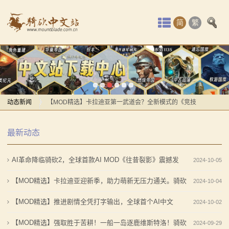
首
简
繁
页
最
【MOD精选】服役到期光速提桶跑路？《真实军队：金
新
钱与契约》给你最真实的军旅体验！
动
动态新闻
【MOD精选】卡拉迪亚第一武道会？全新模式的《竞技
场大修》让你沉迷竞技场战斗！
【MOD精选】服役到期光速提桶跑路？《真实军队：金
态
最新动态
【MOD资讯】AD1401战前演讲帅炸，以耶2马匹系统
钱与契约》给你最真实的军旅体验！
骑
曝光！
【MOD精选】卡拉迪亚第一武道会？全新模式的《竞技
AI革命降临骑砍2，全球首款AI MOD《往昔裂影》震撼发
2024-10-05
马
感谢你们，与我们一起缅怀ipek
场大修》让你沉迷竞技场战斗！
【MOD精选】方旗直接原地坐牢！我的罗多克回来啦！
【MOD资讯】AD1401战前演讲帅炸，以耶2马匹系统
布！
【MOD精选】卡拉迪亚迎新季，助力萌新无压力通关。骑砍
2024-10-04
与
《罗多克的崛起》让你轻松反骑！
曝光！
2《老王的新手MOD》发布
【MOD精选】推进剧情全凭打字输出，全球首个AI中文
2024-10-02
砍
深切缅怀“骑砍之母”——ipek Yavuz女士
感谢你们，与我们一起缅怀ipek
MOD《往昔裂影》发布在即！
【MOD精选】强取胜于苦耕！一船一岛逐鹿维斯特洛！骑砍
2024-09-29
【MOD推荐】熟悉的玩法，不一样的体验！《那落迦之
【MOD精选】方旗直接原地坐牢！我的罗多克回来啦！
杀