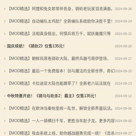
境：涅槃歌》全新内容重构更新！
《罗多克的崛起》让你轻松反骑！
2《权游国度》迎来史诗级更新
【MOD精选】阿狸和兔女郎常伴吾身，骑砍老玩家泪流满面。
2024-09-26
2：
【MOD精选】重生之我在卡拉迪亚当剑修！《修仙·飞
深切缅怀“骑砍之母”——ipek Yavuz女士
《咩的森系装备包》发布
【MOD精选】自动编队太鸡肋？全新编队系统助你决胜千里！
2024-09-24
霸
剑》让骑砍2变修真界！
【MOD推荐】熟悉的玩法，不一样的体验！《那落迦之
《编队加强》发布
【MOD精选】法相真身既出，何惧兵将万千，弑妖屠魔只等
【MOD精选】古典时代大舞台！有兵有将你就来！《公
境：涅槃歌》全新内容重构更新！
2024-09-21
主
元275年前的战帆》带你领略历史的厚重！
【MOD精选】重生之我在卡拉迪亚当剑修！《修仙·飞
闲！《英雄特技》发布
国庆续航！《骑砍2》仅售135元！
2024-09-20
骑
【MOD精选】和几十号兄弟开黑攻城！《一起霸主》让
剑》让骑砍2变修真界！
【MOD精选】朝鲜风席卷骑砍大陆，最终兵器弓南伊登场，
2024-09-17
你告别单人模式！
【MOD精选】古典时代大舞台！有兵有将你就来！《公
马
《FH朝鲜装备合集》MOD发布
元275年前的战帆》带你领略历史的厚重！
【MOD精选】最后一个免费版本！剑与魔法的全新世界，奇幻
2024-09-15
与
【MOD精选】和几十号兄弟开黑攻城！《一起霸主》让
世界的恢宏巨制！《遗忘国度》重磅更新
【MOD精选】卡拉迪亚大陆也能蹲草了？全新老六玩法就在
2024-09-13
你告别单人模式！
砍
《潜行与伏击》MOD
中秋特惠开启！《骑马与砍杀2：霸主》仅售135元！
2024-09-12
杀
【MOD精选】在欧洲当秦始皇统一乱世，解锁全新养蛊玩法。
2024-09-05
1
骑砍2《分裂主义》发布
【MOD精选】一人一骑横扫千军，更胜当年赵子龙。更多内容
2024-09-02
全
在《索贝拉克丝的遗产》
【MOD精选】吸血系统上线，助你越战越勇完成一统！《击杀
2024-08-27