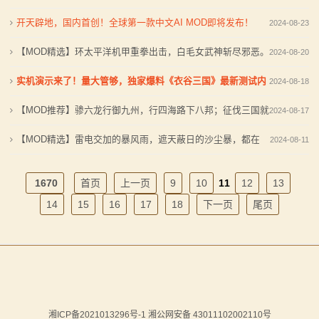
系
回血》mod发布
开天辟地，国内首创！全球第一款中文AI MOD即将发布！
2024-08-23
列
【MOD精选】环太平洋机甲重拳出击，白毛女武神斩尽邪恶。
2024-08-20
媒
尽在《奥丁群系列装备》MOD。
实机演示来了！量大管够，独家爆料《衣谷三国》最新测试内
2024-08-18
体
容
【MOD推荐】骖六龙行御九州，行四海路下八邦；征伐三国就
2024-08-17
中
在《三国群英赋-泰平劫》
【MOD精选】雷电交加的暴风雨，遮天蔽日的沙尘暴，都在
2024-08-11
心
《真实天气》mod中！
1670
首页
上一页
9
10
11
12
13
精
14
15
16
17
18
下一页
尾页
彩
视
频
原
湘ICP备2021013296号-1 湘公网安备 43011102002110号