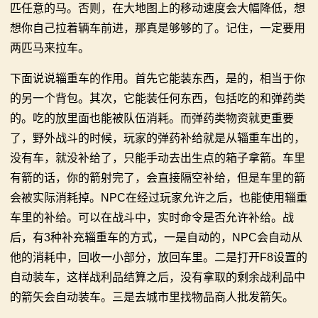
匹任意的马。否则，在大地图上的移动速度会大幅降低，想
想你自己拉着辆车前进，那真是够够的了。记住，一定要用
两匹马来拉车。
下面说说辎重车的作用。首先它能装东西，是的，相当于你
的另一个背包。其次，它能装任何东西，包括吃的和弹药类
的。吃的放里面也能被队伍消耗。而弹药类物资就更重要
了，野外战斗的时候，玩家的弹药补给就是从辎重车出的，
没有车，就没补给了，只能手动去出生点的箱子拿箭。车里
有箭的话，你的箭射完了，会直接隔空补给，但是车里的箭
会被实际消耗掉。NPC在经过玩家允许之后，也能使用辎重
车里的补给。可以在战斗中，实时命令是否允许补给。战
后，有3种补充辎重车的方式，一是自动的，NPC会自动从
他的消耗中，回收一小部分，放回车里。二是打开F8设置的
自动装车，这样战利品结算之后，没有拿取的剩余战利品中
的箭矢会自动装车。三是去城市里找物品商人批发箭矢。