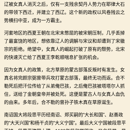
辽被女真人消灭之后，仅有一支残余契丹人势力在耶律大石
的带领下西迁，并建立了西辽。这个新的政权以风卷残云之
势横扫中亚，成为一方霸主。
河套地区的西夏王朝在北宋末憋屈的被宋朝压制，几乎丢掉
了最富饶的地区，想依靠辽人的调解与宋议和却遭到了宋徽
宗的拒绝。绝望中，女真人的崛起打破了原有的颓势，北宋
的快速灭亡给了西夏王李乾顺喘息扩张的机会。
因为女真人的政策，北方草原的蒙古部落反叛时有发生。女
真名将完颜宗弼曾带兵攻打蒙古部落，最终无功而返。合不
勒死后把汗位传给了从弟俺巴孩，之后俺巴孩被塔塔尔人抓
住，送给了金朝皇帝并被处死。这便是蒙古人与女真人血仇
的由来。多年后，合不勒的曾孙子铁木真在草原诞生。
南诏国大将段思平历经南诏、郑买嗣的“大长和国”、赵善政
的“大天兴国”和杨干贞的“大义宁国”。最后大义宁国被段思平