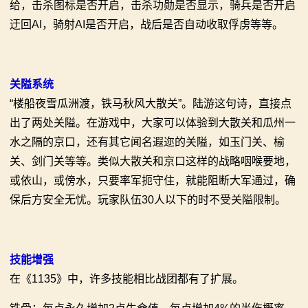
给，击杀图标是否开启，击杀功勋是否显示，骑兵是否开启
迂回AI，骑射AI是否开启，战后是否自动收取俘虏等等。
关隘系统
“楼船夜雪瓜洲渡，铁马秋风大散关”。陆游这句诗，直接点
出了两处关隘。在游戏中，大家可以体验到大散关和瓜州一
水之隔的京口，还有其它闻名遐迩的关隘，如玉门关、榆
关、剑门关等等。类似大散关和京口这样的战略咽喉要地，
或依山，或傍水，只要率军扼守住，就能阻断大军通过，确
保后方安全无忧。玩家队伍30人以下的时不受关隘限制。
技能增强
在《1135》中，许多技能相比战团都有了扩展。