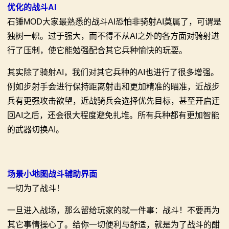
优化的战斗AI
石锤MOD大家最熟悉的战斗AI恐怕非骑射AI莫属了，可谓是
独树一帜。过于强大，而不得不从AI之外的各方面对骑射进
行了压制，使它能勉强配合其它兵种愉快的玩耍。
其实除了骑射AI，我们对其它兵种的AI也进行了很多增强。
例如步射手会进行保持距离射击和更加精准的瞄准，近战步
兵有更强攻击欲望，近战骑兵会选择优先目标，甚至开启迂
回AI之后，还会很大程度避免扎堆。所有兵种都有更加智能
的武器切换AI。
场景小地图战斗辅助界面
一切为了战斗！
一旦进入战场，那么留给玩家的就一件事：战斗！不要再为
其它事情操心了。给你一切便利与舒适，就是为了战斗的酣