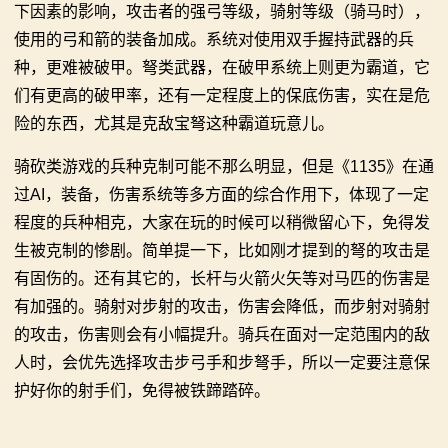
下因素的影响，攻击者的强弓等级，骑射等级（骑马时），
使用的弓和箭的装备加成。系统对使用双手握持武器的兵
种，更难被破甲。弩类武器，在破甲系统上则更为霸道，它
们有更高的破甲率，还有一定程度上的保底伤害，实在是危
险的东西，尤其是克敌宝弩这种霸道玩意儿。
骑砍类游戏的兵种克制可能不那么明显，但是《1135》在通
过AI，装备，伤害系统等多方面的综合作用下，体现了一定
程度的兵种相克，大家在玩的时候可以稍微留心下，免得发
生被克制的惨剧。简单提一下，比如刚才提到的弩的攻击是
有固伤的。还有其它的，长杆与火箭火矢等对马匹的伤害是
有加强的。骑射对步射的攻击，伤害会降低，而步射对骑射
的攻击，伤害则会有小幅提升。骑兵在面对一定范围内的敌
人时，会优先选择攻击步弓手和步弩手，所以一定要注意保
护好你的射手们，免得被铁蹄踏碎。