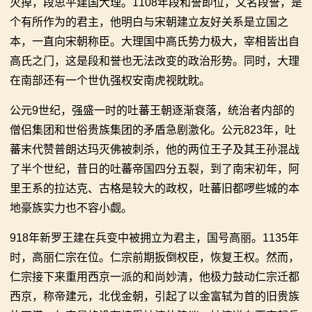
灭掉，段思平建国大理。1108年段和誉即位，又名段誉，是
个有所作为的君主，他明白与宋朝建立友好关系是立国之
本，一直向宋朝称臣。大理国中高氏势力极大，宰相皆出自
高氏之门，这是段和誉也无法改变的政治形势。同时，大理
在南部还有一个世仇强权安南虎视眈眈。
公元9世纪，强盛一时的吐蕃王朝逐渐衰落，统治者内部的
僧侣集团和世俗贵族集团的矛盾急剧激化。公元823年，吐
蕃末代赞普朗达玛灭佛被刺杀，他的两位王子及其王孙混战
了半个世纪，昔日的吐蕃帝国四分五裂，到了南宋初年，阿
里王系的拉达克、古格是较大的政权，吐蕃旧都啰些城的本
地豪族实力也不容小觑。
918年新罗王建在兵变中被拥立为君主，国号高丽。1135年
时，高丽仁宗在位。仁宗前期扳倒权臣，恢复王权。然而，
仁宗接下来重用西京一派的和尚妙清，他极力鼓动仁宗迁都
西京，称帝建元，北伐金朝，引起了以金富轼为首的旧贵族