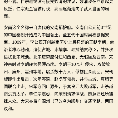
的不满。仁宗最终没有接受妙清的建议，妙清遂在西京起兵
反叛，仁宗派金富轼讨伐，高丽逐渐走向了武人当国的局
面。
安南这个名称来自唐代的安南都护府。安南自公元前3世纪
的中国秦朝开始成为中国领土，至五代十国时吴权割据安
南。1009年，李公蕴开创越南历史上最强盛的王朝李朝，统
治者雄心勃勃，迫使占城、柬埔寨、老挝纳贡称臣，并多次
侵扰北宋城池。北宋疲劳应付辽和西夏，无暇顾及西南。宋
神宗时对李朝转为强硬态度。李朝于1075年侵宋，攻破钦
州、廉州、邕州等地，屠杀数十万人，俘掳民众而回。宋朝
旋即作出反击，次年郭逵、赵卨等领兵，并与占城、真腊等
国联合出击。宋军夺回广源州，于富良江大败越军，击杀越
南洪真太子。李仁宗震恐，向宋朝请求停战，愿意归还所掳
掠人众。大宋亦将广源州（已改名为顺州）交还李朝，两国
议和。