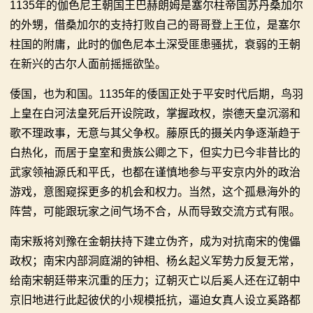
1135年的伽色尼王朝国王巴赫朗姆是塞尔柱帝国苏丹桑加尔
的外甥，借桑加尔的支持打败自己的哥哥登上王位，是塞尔
柱国的附庸，此时的伽色尼本土深受匪患骚扰，衰弱的王朝
在新兴的古尔人面前摇摇欲坠。
倭国，也为和国。1135年的倭国正处于平安时代后期，鸟羽
上皇在白河法皇死后开设院政，掌握政权，崇德天皇沉溺和
歌不理政事，无意与其父争权。藤原氏的摄关内争逐渐趋于
白热化，而居于皇室和贵族公卿之下，但实力已今非昔比的
武家领袖源氏和平氏，也都在谨慎地参与平安京内外的政治
游戏，意图窥探更多的机会和权力。当然，这个孤悬海外的
阵营，可能跟玩家之间气场不合，从而导致交流方式有限。
南宋叛将刘豫在金朝扶持下建立伪齐，成为对抗南宋的傀儡
政权；南宋内部洞庭湖的钟相、杨幺起义军势力反复无常，
给南宋朝廷带来沉重的压力；辽朝灭亡以后奚人还在辽朝中
京旧地进行此起彼伏的小规模抵抗，逼迫女真人设立奚路都