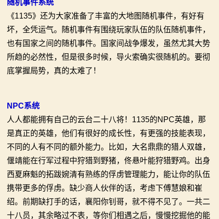
随机事件系统
《1135》还为大家准备了丰富的大地图随机事件，有好有
坏，全凭运气。随机事件有围绕玩家队伍的队伍随机事件，
也有国家之间的随机事件。国家间战争爆发，虽然尤其大势
所趋的必然性，但是很多时候，导火索确实很随机的。要彻
底掌握局势，真的太难了！
NPC系统
人人都能拥有自己的云台二十八将！1135的NPC英雄，那
是真正的英雄，他们有很好的成长性，有更强的技能表现，
不同的人有不同的额外能力。比如，大名鼎鼎的猎人双雄，
偃靖能在行军过程中狩猎到野猪，佟悬叶能狩猎野鸡。出身
西夏麻魁的拓跋婉清有熟练的俘虏管理能力，能让你的队伍
携带更多的俘虏。缺少商人伙伴的话，考虑下傅慧娘和崔
绍。前期缺打手的话，襄阳你钊哥，就不得不见了。一共二
十八员，其余略过不表，等你们相遇之后，慢慢挖掘他的能