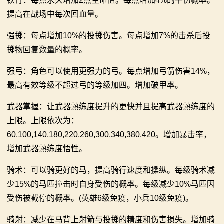
铁骨：每点永久增加2点生命值。每点增加4%的半伤概率。
提高在战场中每次回血量。
强掷：每点增加10%的投掷伤害。每点增加7%的击杀后投
掷物回复数量的概率。
强弓：角色可以使用更强力的弓。每点增加弓箭伤害14%，
最高有效等级不超过弓的等级加四。增加破甲率。
武器掌握：让武器熟练度提升的更快并且提高武器熟练度的
上限。上限依次为：
60,100,140,180,220,260,300,340,380,420。增加暴击率，
增加武器熟练度悟性。
骑术：可以骑更好的马，提高骑行速度和操纵。每级骑术减
少15%的马匹撞击时自身受伤的概率。每级减少10%马匹因
受伤被截停的概率。(英雄6级免疫，小兵10级免疫)。
骑射：减少在马背上射箭与投掷的精度和伤害损失。增加骑