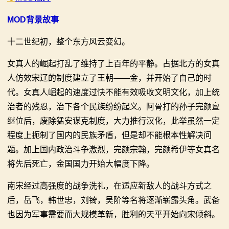
MOD背景故事
十二世纪初，整个东方风云变幻。
女真人的崛起打乱了维持了上百年的平静。占据北方的女真
人仿效宋辽的制度建立了王朝——金，并开始了自己的时
代。女真人崛起的速度过快不能有效吸收文明文化，加上统
治者的残忍，治下各个民族纷纷起义。阿骨打的孙子完颜亶
继位后，废除猛安谋克制度，大力推行汉化，此举虽然一定
程度上扼制了国内的民族矛盾，但是却不能根本性解决问
题。加上国内政治斗争激烈，完颜宗翰，完颜希伊等女真名
将先后死亡，金国国力开始大幅度下降。
南宋经过高强度的战争洗礼，在适应新敌人的战斗方式之
后，岳飞，韩世忠，刘锜，吴阶等名将逐渐崭露头角。武备
也因为军事需要而大规模革新，胜利的天平开始向宋倾斜。