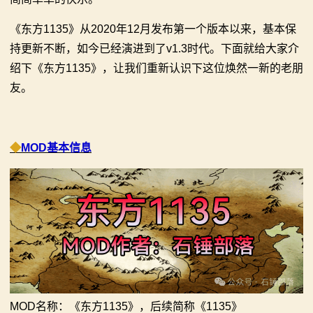
系
《东方1135》从2020年12月发布第一个版本以来，基本保
列
持更新不断，如今已经演进到了v1.3时代。下面就给大家介
绍下《东方1135》，让我们重新认识下这位焕然一新的老朋
媒
友。
体
中
◆
MOD基本信息
心
精
彩
视
频
MOD名称：《东方1135》，后续简称《1135》
原