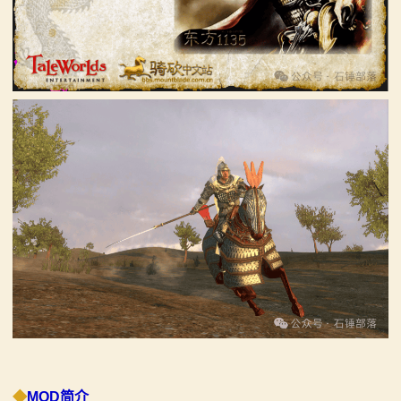
骑
砍
百
科
火
爆
论
坛
◆
MOD简介