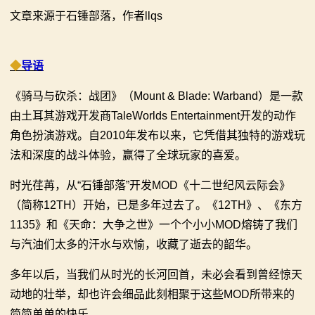
文章来源于石锤部落，作者llqs
【MOD精选】别人砍杀打仗，我在朝堂玩派系博弈！
【MOD精选】古典时代大舞台！有兵有将你就来！《公
2：
《内战》让骑友体验被领主起兵逼宫！
元275年前的战帆》带你领略历史的厚重！
霸
【MOD精选】告别流浪征战，亲手打造你的营地！《建
【MOD精选】和几十号兄弟开黑攻城！《一起霸主》让
◆
导语
立家园：改良版》已更新至最新版本！
你告别单人模式！
主
《骑马与砍杀：战团》（Mount & Blade: Warband）是一款
骑砍2《战帆》v1.2.7与本体v1.4.7正式版更新日志
【MOD精选】别人砍杀打仗，我在朝堂玩派系博弈！
由土耳其游戏开发商TaleWorlds Entertainment开发的动作
骑
《内战》让骑友体验被领主起兵逼宫！
角色扮演游戏。自2010年发布以来，它凭借其独特的游戏玩
【MOD精选】告别流浪征战，亲手打造你的营地！《建
马
法和深度的战斗体验，赢得了全球玩家的喜爱。
立家园：改良版》已更新至最新版本！
与
时光荏苒，从“石锤部落”开发MOD《十二世纪风云际会》
骑砍2《战帆》v1.2.7与本体v1.4.7正式版更新日志
（简称12TH）开始，已是多年过去了。《12TH》、《东方
砍
1135》和《天命：大争之世》一个个小小MOD熔铸了我们
杀
与汽油们太多的汗水与欢愉，收藏了逝去的韶华。
1
多年以后，当我们从时光的长河回首，未必会看到曾经惊天
动地的壮举，却也许会细品此刻相聚于这些MOD所带来的
全
简简单单的快乐。