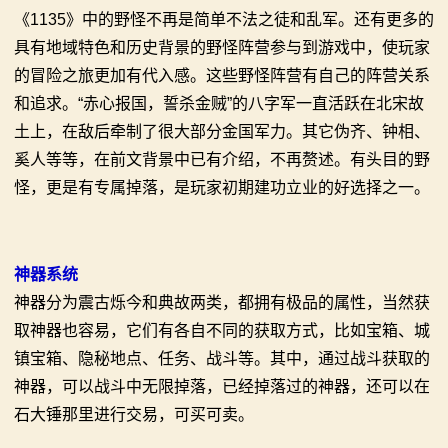
《1135》中的野怪不再是简单不法之徒和乱军。还有更多的
具有地域特色和历史背景的野怪阵营参与到游戏中，使玩家
的冒险之旅更加有代入感。这些野怪阵营有自己的阵营关系
和追求。“赤心报国，誓杀金贼”的八字军一直活跃在北宋故
土上，在敌后牵制了很大部分金国军力。其它伪齐、钟相、
奚人等等，在前文背景中已有介绍，不再赘述。有头目的野
怪，更是有专属掉落，是玩家初期建功立业的好选择之一。
神器系统
神器分为震古烁今和典故两类，都拥有极品的属性，当然获
取神器也容易，它们有各自不同的获取方式，比如宝箱、城
镇宝箱、隐秘地点、任务、战斗等。其中，通过战斗获取的
神器，可以战斗中无限掉落，已经掉落过的神器，还可以在
石大锤那里进行交易，可买可卖。