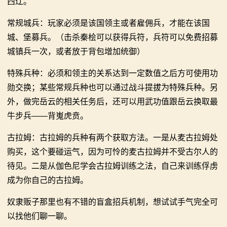
西辽。
常规城兵：玩家必须是该国领主或者雇佣兵，才能在该国
城、堡募兵。（击杀秦桧可以获得兵符，兵符可以免费招募
城镇兵一次，或者放于背包增加统御）
特殊兵种：必须和领主的关系达到一定数值之后方可使用功
勋交换；某些常规兵种也可以通过战斗提拔为特殊兵种。另
外，做完岳云的相关任务后，还可以用武功值跟岳云换取最
牛步兵——背嵬虎贲。
古拉姆：古拉姆的兵种有两个获取方法。一是从麦古拉姆处
购买，这个要碰运气，因为可怜的麦古拉姆并不受古尔人的
待见。二是从伽色尼学会古拉姆训练之法，自己来训练俘虏
成为你自己的古拉姆。
奴隶贩子那里也有不错的盲盒招兵机制，想试试手气完全可
以找他们聊一聊。