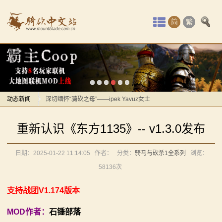
首
简
繁
页
最
感谢你们，与我们一起缅怀ipek
【MOD精选】方旗直接原地坐牢！我的罗多克回来啦！
新
《罗多克的崛起》让你轻松反骑！
动
动态新闻
深切缅怀“骑砍之母”——ipek Yavuz女士
【MOD推荐】熟悉的玩法，不一样的体验！《那落迦之
感谢你们，与我们一起缅怀ipek
态
重新认识《东方1135》-- v1.3.0发布
境：涅槃歌》全新内容重构更新！
【MOD精选】方旗直接原地坐牢！我的罗多克回来啦！
骑
【MOD精选】重生之我在卡拉迪亚当剑修！《修仙·飞
《罗多克的崛起》让你轻松反骑！
日期：2025-01-22 11:14:05
作者：
分类：
骑马与砍杀1全系列
浏览：
马
剑》让骑砍2变修真界！
深切缅怀“骑砍之母”——ipek Yavuz女士
58136次
【MOD精选】古典时代大舞台！有兵有将你就来！《公
【MOD推荐】熟悉的玩法，不一样的体验！《那落迦之
与
元275年前的战帆》带你领略历史的厚重！
境：涅槃歌》全新内容重构更新！
支持战团V1.174版本
砍
【MOD精选】和几十号兄弟开黑攻城！《一起霸主》让
【MOD精选】重生之我在卡拉迪亚当剑修！《修仙·飞
MOD作者：
石锤部落
你告别单人模式！
剑》让骑砍2变修真界！
杀