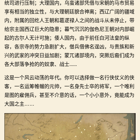
统司进行压制；大理国内，乌蛮诸部凭借与宋朝的马市贸易
享有相当的独立性，与大理朝廷貌合神离；西辽广阔的疆域
内，附属的回纥人王朝和葛逻禄人之间的战斗从未停止，带
给宗主国西辽巨大的隐患；暮气沉沉的伽色尼王朝对内部崛
起的古尔人无计可施；倭人国内，由于前任白河法皇的纵
容，各宗寺的势力急剧扩大，僧兵借佛名逞凶，与贵族和新
兴的武家的冲突日益加剧；蒙兀诸部境内，突厥后裔们成为
各大部落争抢的的奴隶、战士......
这是一个风云动荡的年代。你可以选择做一名行侠仗义的侠
客，一名运筹帷幄的元帅，一名身先士卒的将军，一个唯利
是图的雇佣兵，甚至不介意的话，一个小小意外，竟能成为
大国之主……