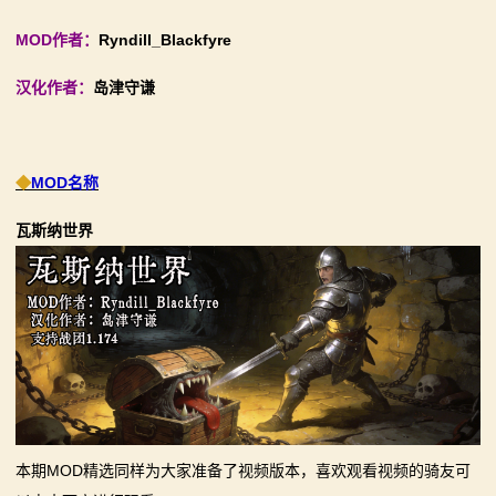
【MOD精选】别人砍杀打仗，我在朝堂玩派系博弈！
【MOD精选】古典时代大舞台！有兵有将你就来！《公
MOD作者：
Ryndill_Blackfyre
2：
《内战》让骑友体验被领主起兵逼宫！
元275年前的战帆》带你领略历史的厚重！
汉化作者：
岛津守谦
霸
【MOD精选】告别流浪征战，亲手打造你的营地！《建
【MOD精选】和几十号兄弟开黑攻城！《一起霸主》让
立家园：改良版》已更新至最新版本！
你告别单人模式！
主
骑砍2《战帆》v1.2.7与本体v1.4.7正式版更新日志
【MOD精选】别人砍杀打仗，我在朝堂玩派系博弈！
◆
MOD名称
骑
《内战》让骑友体验被领主起兵逼宫！
【MOD精选】告别流浪征战，亲手打造你的营地！《建
瓦斯纳世界
马
立家园：改良版》已更新至最新版本！
与
骑砍2《战帆》v1.2.7与本体v1.4.7正式版更新日志
砍
杀
1
全
本期MOD精选同样为大家准备了视频版本，喜欢观看视频的骑友可