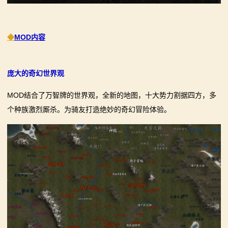
骑
砍
◆
MOD内容
百
科
庞大的奇幻世界观
火
MOD结合了万智牌的世界观，全新的地图，十大势力割据四方，多
个种族激烈厮杀。为骑友打造绝妙的奇幻冒险体验。
爆
论
坛