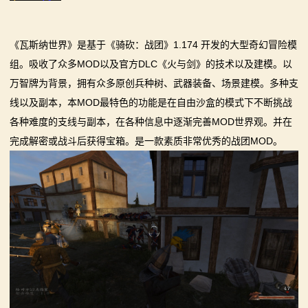
画
《瓦斯纳世界》是基于《骑砍：战团》1.174 开发的大型奇幻冒险模
漫
组。吸收了众多MOD以及官方DLC《火与剑》的技术以及建模。以
画
万智牌为背景，拥有众多原创兵种树、武器装备、场景建模。多种支
线以及副本，本MOD最特色的功能是在自由沙盒的模式下不断挑战
下
各种难度的支线与副本，在各种信息中逐渐完善MOD世界观。并在
载
完成解密或战斗后获得宝箱。是一款素质非常优秀的战团MOD。
中
心
MOD
中
心