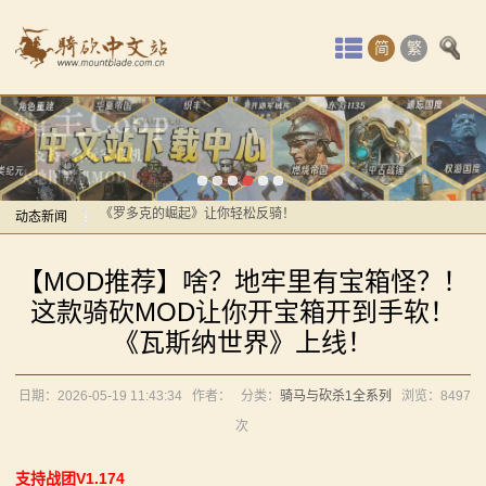
首
简
繁
页
最
感谢你们，与我们一起缅怀ipek
【MOD精选】方旗直接原地坐牢！我的罗多克回来啦！
新
《罗多克的崛起》让你轻松反骑！
动
动态新闻
深切缅怀“骑砍之母”——ipek Yavuz女士
【MOD推荐】熟悉的玩法，不一样的体验！《那落迦之
感谢你们，与我们一起缅怀ipek
态
【MOD推荐】啥？地牢里有宝箱怪？！
境：涅槃歌》全新内容重构更新！
【MOD精选】方旗直接原地坐牢！我的罗多克回来啦！
骑
这款骑砍MOD让你开宝箱开到手软！
【MOD精选】重生之我在卡拉迪亚当剑修！《修仙·飞
《罗多克的崛起》让你轻松反骑！
《瓦斯纳世界》上线！
马
剑》让骑砍2变修真界！
深切缅怀“骑砍之母”——ipek Yavuz女士
【MOD精选】古典时代大舞台！有兵有将你就来！《公
【MOD推荐】熟悉的玩法，不一样的体验！《那落迦之
与
日期：2026-05-19 11:43:34
作者：
分类：
骑马与砍杀1全系列
浏览：
8497
元275年前的战帆》带你领略历史的厚重！
境：涅槃歌》全新内容重构更新！
次
砍
【MOD精选】和几十号兄弟开黑攻城！《一起霸主》让
【MOD精选】重生之我在卡拉迪亚当剑修！《修仙·飞
支持战团V1.174
你告别单人模式！
剑》让骑砍2变修真界！
杀