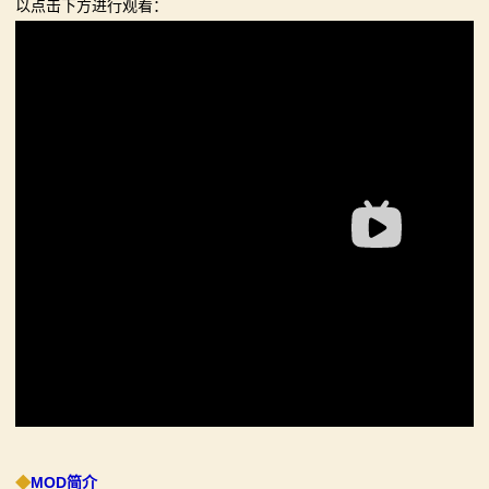
以点击下方进行观看：
系
列
媒
体
中
心
精
彩
视
频
原
◆
MOD简介