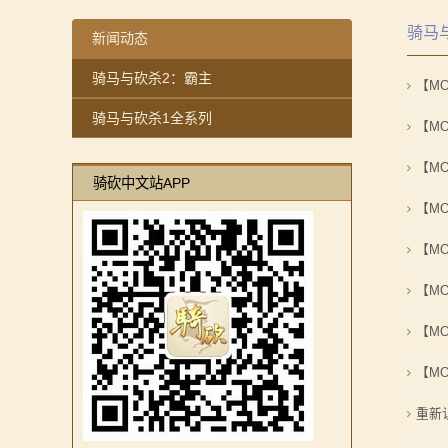
【MOD推荐】熟悉的玩法，不一样的体验！《那落迦之
感谢你们，与我们一起缅怀ipek
骑马
【MOD精选】重生之我在卡拉迪亚当剑修！《修仙·飞剑
【MOD精选】方旗直接原地坐牢！我的罗多克回来啦！
新闻动态
2：
【MOD精选】古典时代大舞台！有兵有将你就来！《公
深切缅怀“骑砍之母”——ipek Yavuz女士
骑马与砍杀2：霸主
霸
【M
【MOD精选】和几十号兄弟开黑攻城！《一起霸主》让
【MOD推荐】熟悉的玩法，不一样的体验！《那落迦之
骑马与砍杀1全系列
【MOD精选】别人砍杀打仗，我在朝堂玩派系博弈！《
【MOD精选】重生之我在卡拉迪亚当剑修！《修仙·飞剑
主
【M
【MOD精选】告别流浪征战，亲手打造你的营地！《建
【MOD精选】古典时代大舞台！有兵有将你就来！《公
【M
骑
骑砍中文站APP
骑砍2《战帆》v1.2.7与本体v1.4.7正式版更新日志
【MOD精选】和几十号兄弟开黑攻城！《一起霸主》让
【M
马
【MOD精选】别人砍杀打仗，我在朝堂玩派系博弈！《
【MOD精选】告别流浪征战，亲手打造你的营地！《建
【M
与
骑砍2《战帆》v1.2.7与本体v1.4.7正式版更新日志
【M
砍
【M
杀
【M
1
重新认
全