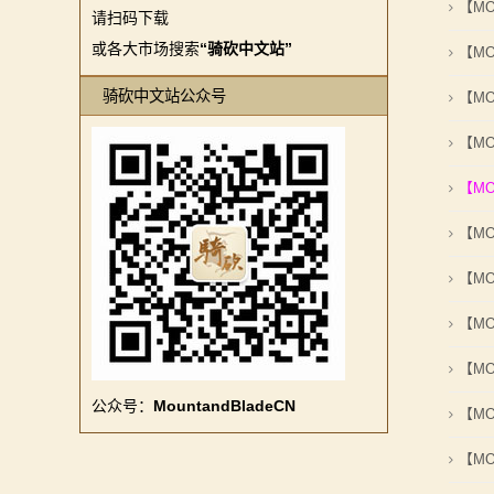
【M
系
请扫码下载
或各大市场搜索
“骑砍中文站”
【M
列
骑砍中文站公众号
【M
媒
【M
体
【M
中
【M
心
【M
精
【M
彩
【M
视
公众号：
MountandBladeCN
【M
频
【M
原