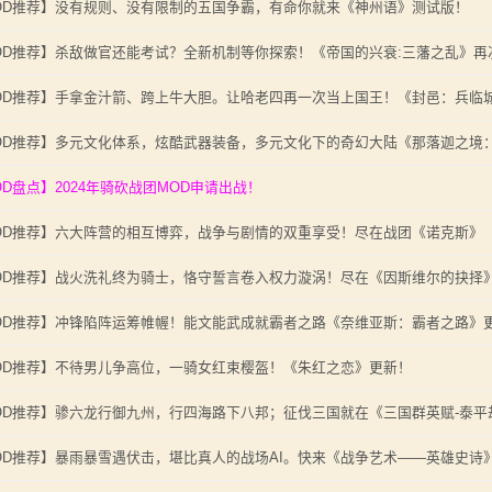
OD推荐】没有规则、没有限制的五国争霸，有命你就来《神州语》测试版！
OD推荐】杀敌做官还能考试？全新机制等你探索！《帝国的兴衰:三藩之乱》再
OD推荐】手拿金汁箭、跨上牛大胆。让哈老四再一次当上国王！《封邑：兵临
OD推荐】多元文化体系，炫酷武器装备，多元文化下的奇幻大陆《那落迦之境
OD盘点】2024年骑砍战团MOD申请出战！
OD推荐】六大阵营的相互博弈，战争与剧情的双重享受！尽在战团《诺克斯》
OD推荐】战火洗礼终为骑士，恪守誓言卷入权力漩涡！尽在《因斯维尔的抉择
OD推荐】冲锋陷阵运筹帷幄！能文能武成就霸者之路《奈维亚斯：霸者之路》
OD推荐】不待男儿争高位，一骑女红束樱盔！《朱红之恋》更新！
OD推荐】骖六龙行御九州，行四海路下八邦；征伐三国就在《三国群英赋-泰平
OD推荐】暴雨暴雪遇伏击，堪比真人的战场AI。快来《战争艺术——英雄史诗》