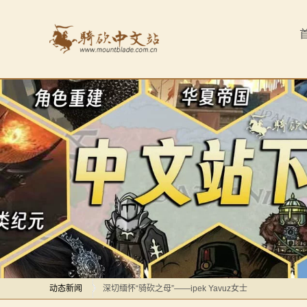
首
页
最
新
动
态
骑
马
感谢你们，与我们一起缅怀ipek
与
【MOD精选】方旗直接原地坐牢！我的罗多克回来啦！
砍
动态新闻
深切缅怀“骑砍之母”——ipek Yavuz女士
杀