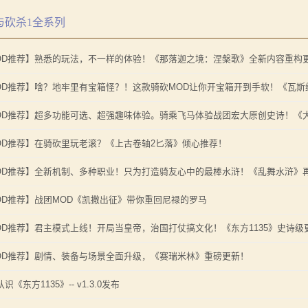
境：涅槃歌》全新内容重构更新！
与砍杀1全系列
》让骑砍2变修真界！
《罗多克的崛起》让你轻松反骑！
元275年前的战帆》带你领略历史的厚重！
OD推荐】熟悉的玩法，不一样的体验！《那落迦之境：涅槃歌》全新内容重构
你告别单人模式！
境：涅槃歌》全新内容重构更新！
内战》让骑友体验被领主起兵逼宫！
》让骑砍2变修真界！
OD推荐】啥？地牢里有宝箱怪？！这款骑砍MOD让你开宝箱开到手软！《瓦斯
立家园：改良版》已更新至最新版本！
元275年前的战帆》带你领略历史的厚重！
OD推荐】超多功能可选、超强趣味体验。骑乘飞马体验战团宏大原创史诗！《
你告别单人模式！
OD推荐】在骑砍里玩老滚？《上古卷轴2匕落》倾心推荐！
内战》让骑友体验被领主起兵逼宫！
立家园：改良版》已更新至最新版本！
OD推荐】全新机制、多种职业！只为打造骑友心中的最棒水浒！《乱舞水浒》
OD推荐】战团MOD《凯撒出征》带你重回尼禄的罗马
OD推荐】君主模式上线！开局当皇帝，治国打仗搞文化！《东方1135》史诗级
OD推荐】剧情、装备与场景全面升级，《赛瑞米林》重磅更新！
识《东方1135》-- v1.3.0发布