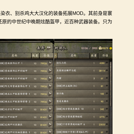
站墨染衣、别杀鸡大大汉化的装备拓展MOD。其前身是寰
还原的中世纪中晚期炫酷盔甲，近百种武器装备。只为