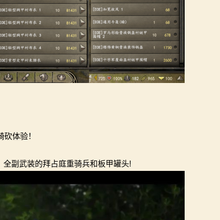
骑砍体验！
全副武装的拜占庭重骑兵和板甲罐头!