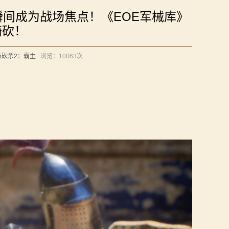
瞬间成为战场焦点！《EOE军械库》
骑砍！
与砍杀2：霸主
浏览：
10063次