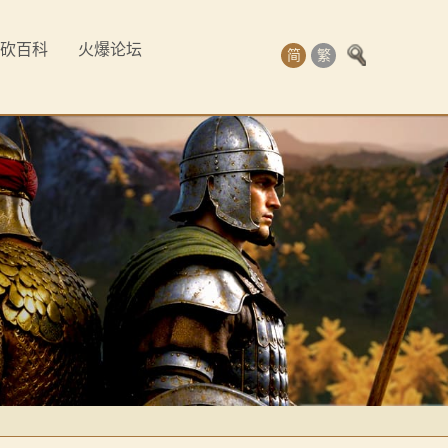
砍百科
火爆论坛
简
繁