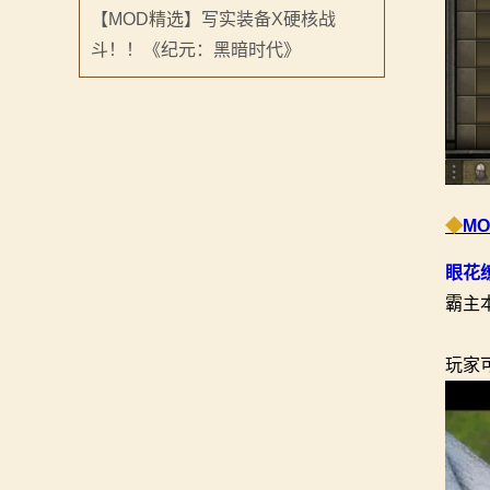
【MOD精选】写实装备X硬核战
斗！！《纪元：黑暗时代》
◆
M
眼花
霸主
玩家