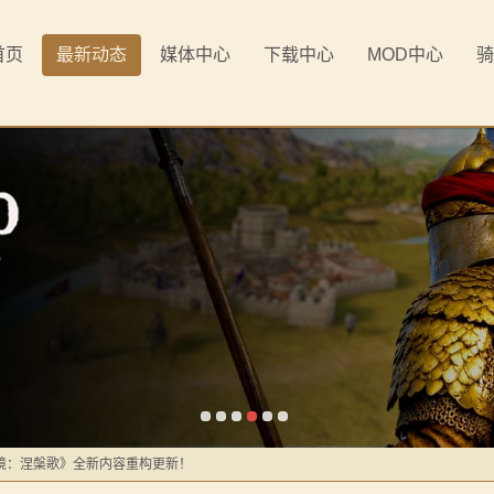
首页
最新动态
媒体中心
下载中心
MOD中心
骑
《罗多克的崛起》让你轻松反骑！
境：涅槃歌》全新内容重构更新！