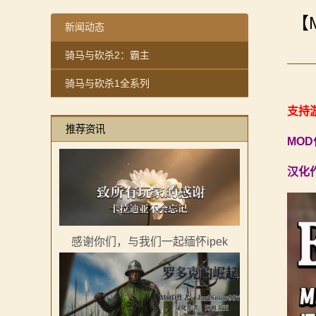
【MOD精选】重生之我在卡拉迪亚当剑修！《修仙·飞剑
感谢你们，与我们一起缅怀ipek
【
【MOD精选】古典时代大舞台！有兵有将你就来！《公
【MOD精选】方旗直接原地坐牢！我的罗多克回来啦！
新闻动态
2：
【MOD精选】和几十号兄弟开黑攻城！《一起霸主》让
深切缅怀“骑砍之母”——ipek Yavuz女士
骑马与砍杀2：霸主
霸
【MOD精选】别人砍杀打仗，我在朝堂玩派系博弈！《
【MOD推荐】熟悉的玩法，不一样的体验！《那落迦之
骑马与砍杀1全系列
【MOD精选】告别流浪征战，亲手打造你的营地！《建
【MOD精选】重生之我在卡拉迪亚当剑修！《修仙·飞剑
主
骑砍2《战帆》v1.2.7与本体v1.4.7正式版更新日志
【MOD精选】古典时代大舞台！有兵有将你就来！《公
支持游
骑
推荐资讯
【MOD精选】和几十号兄弟开黑攻城！《一起霸主》让
MO
马
【MOD精选】别人砍杀打仗，我在朝堂玩派系博弈！《
汉化
【MOD精选】告别流浪征战，亲手打造你的营地！《建
与
骑砍2《战帆》v1.2.7与本体v1.4.7正式版更新日志
砍
杀
感谢你们，与我们一起缅怀ipek
1
全