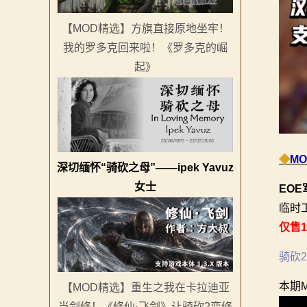
系
【MOD精选】方旗直接原地坐牢！
列
我的罗多克回来啦！《罗多克的崛
起》
媒
体
中
心
◆
M
深切缅怀“骑砍之母”——ipek Yavuz
精
女士
EOE
临时
彩
仅售
视
骑砍
频
本期
【MOD精选】重生之我在卡拉迪亚
原
当剑修！《修仙·飞剑》让骑砍2变修