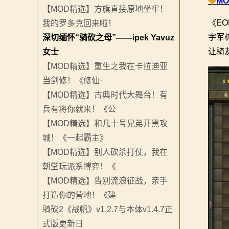
◆
M
骑
【MOD精选】方旗直接原地坐牢！
《E
我的罗多克回来啦！
砍
宇军
深切缅怀“骑砍之母”——ipek Yavuz
百
让骑
女士
【MOD精选】重生之我在卡拉迪亚
科
当剑修！《修仙·
火
【MOD精选】古典时代大舞台！有
兵有将你就来！《公
爆
【MOD精选】和几十号兄弟开黑攻
论
城！《一起霸主》
【MOD精选】别人砍杀打仗，我在
坛
朝堂玩派系博弈！《
【MOD精选】告别流浪征战，亲手
打造你的营地！《建
骑砍2《战帆》v1.2.7与本体v1.4.7正
式版更新日