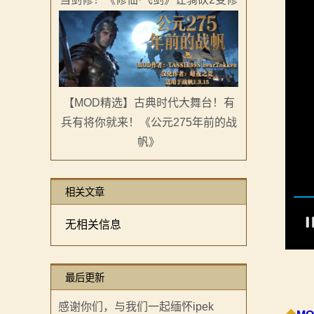
画
漫
画
【MOD精选】古典时代大舞台！有
下
兵有将你就来！《公元275年前的战
帆》
载
中
相关文章
心
无相关信息
MOD
中
最后更新
心
感谢你们，与我们一起缅怀ipek