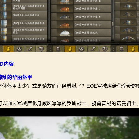
OD内容
缭乱的华丽盔甲
本体盔甲太少？或是骑友们已经看腻了？EOE军械库给你全新的
可以通过军械库化身威风凛凛的罗斯战士、骁勇善战的诺曼骑士、