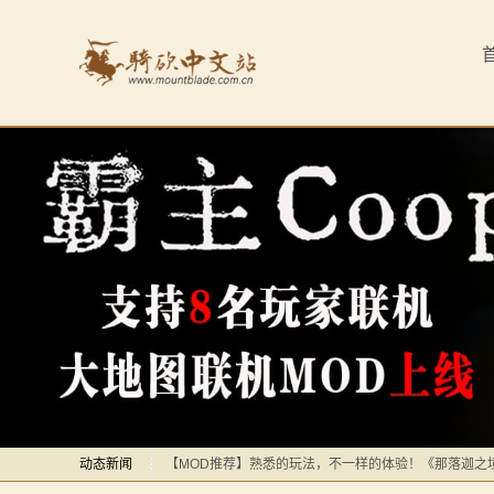
首
页
最
新
动
态
骑
马
感谢你们，与我们一起缅怀ipek
【MOD精选】方旗直接原地坐牢！我的罗多克回来啦！
与
深切缅怀“骑砍之母”——ipek Yavuz女士
砍
【MOD推荐】熟悉的玩法，不一样的体验！《那落迦之
动态新闻
杀