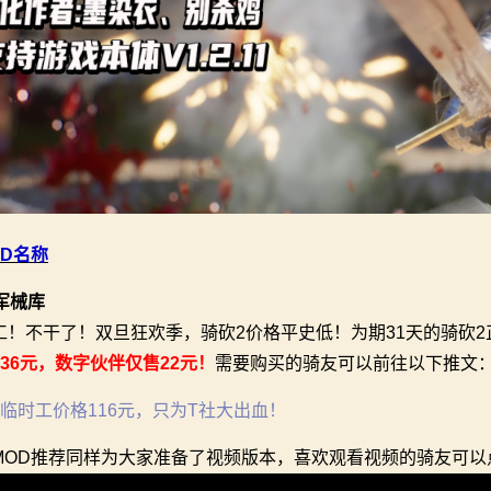
OD名称
军械库
工！不干了！双旦狂欢季，骑砍2价格平史低！为期31天的骑砍
136元，数字伙伴仅售22元！
需要购买的骑友可以前往以下推文
2临时工价格116元，只为T社大出血！
MOD推荐同样为大家准备了视频版本，喜欢观看视频的骑友可以