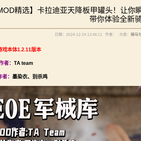
》让骑砍2变修真界！
MOD精选】卡拉迪亚天降板甲罐头！让你
元275年前的战帆》带你领略历史的厚重！
《罗多克的崛起》让你轻松反骑！
带你体验全新
你告别单人模式！
内战》让骑友体验被领主起兵逼宫！
境：涅槃歌》全新内容重构更新！
日期：2024-12-24 13:46:11
作者：
分类：
骑马
立家园：改良版》已更新至最新版本！
》让骑砍2变修真界！
元275年前的战帆》带你领略历史的厚重！
戏本体1.2.11版本
你告别单人模式！
D作者：
TA team
内战》让骑友体验被领主起兵逼宫！
作者：
墨染衣、别杀鸡
立家园：改良版》已更新至最新版本！