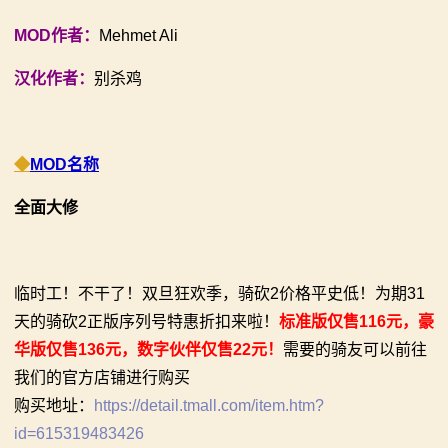
【MOD精选】别人砍杀打仗，我在朝堂玩派系博弈！
【MOD精选】古典时代大舞台！有兵有将你就来！《公
MOD作者：
Mehmet Ali
2：
《内战》让骑友体验被领主起兵逼宫！
元275年前的战帆》带你领略历史的厚重！
汉化作者：
别杀鸡
霸
【MOD精选】告别流浪征战，亲手打造你的营地！《建
【MOD精选】和几十号兄弟开黑攻城！《一起霸主》让
立家园：改良版》已更新至最新版本！
你告别单人模式！
主
骑砍2《战帆》v1.2.7与本体v1.4.7正式版更新日志
【MOD精选】别人砍杀打仗，我在朝堂玩派系博弈！
◆
MOD名称
骑
《内战》让骑友体验被领主起兵逼宫！
【MOD精选】告别流浪征战，亲手打造你的营地！《建
全面大修
马
立家园：改良版》已更新至最新版本！
与
骑砍2《战帆》v1.2.7与本体v1.4.7正式版更新日志
临时工！不干了！双旦狂欢季，骑砍2价格平史低！为期31
砍
天的骑砍2正版序列号特惠折扣来啦！
标准版仅售116元，豪
杀
华版仅售136元，数字伙伴仅售22元！
需要的骑友可以前往
我们的官方店铺进行购买
1
购买地址：
https://detail.tmall.com/item.htm?
全
id=615319483426