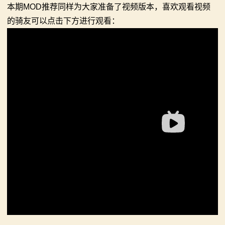
本期MOD推荐同样为大家准备了视频版本，喜欢观看视频
系
的骑友可以点击下方进行观看：
列
媒
体
中
心
精
彩
视
频
原