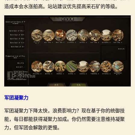
骑
造成本会水涨船高。站站建议优先提高采石矿的等级。
砍
百
科
火
爆
论
坛
军团凝聚力
军团凝聚力下降太快，浪费影响力？现在基于你的统御技
能，每日都能获得凝聚力加成。你仍然需要注意维持凝聚
力，但军团会解散的更慢。