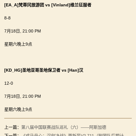
[EA_A]梵蒂冈旅游团
vs
[Vinland]维兰征服者
8-8
7月18日, 21:00 PM
星期六晚上9点
[KD_HG]圣地亚哥圣地保卫者
vs
[Han]汉
12-0
7月18日, 21:00 PM
星期六晚上9点
上一篇：
第八届中国联赛战队巡礼（六）——阿斯加德
下一篇：
《戎马丹心：汉匈决战》更新至V2.711（附团队后期计