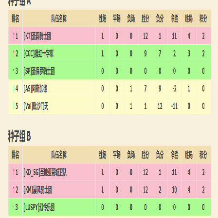
画
漫
画
下
载
中
心
MOD
中
心