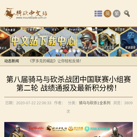
首
简
繁
页
最
感谢你们，与我们一起缅怀ipek
新
【MOD精选】方旗直接原地坐牢！我的罗多克回来啦！
动
动态新闻
《罗多克的崛起》让你轻松反骑！
深切缅怀“骑砍之母”——ipek Yavuz女士
感谢你们，与我们一起缅怀ipek
态
第八届骑马与砍杀战团中国联赛小组赛
【MOD推荐】熟悉的玩法，不一样的体验！《那落迦之
【MOD精选】方旗直接原地坐牢！我的罗多克回来啦！
骑
第二轮 战绩通报及最新积分榜！
境：涅槃歌》全新内容重构更新！
《罗多克的崛起》让你轻松反骑！
马
【MOD精选】重生之我在卡拉迪亚当剑修！《修仙·飞
深切缅怀“骑砍之母”——ipek Yavuz女士
日期：2020-07-22 22:06:33
作者：
分类：
骑马与砍杀1全系列
浏览：
3809
剑》让骑砍2变修真界！
【MOD推荐】熟悉的玩法，不一样的体验！《那落迦之
与
次
【MOD精选】古典时代大舞台！有兵有将你就来！《公
境：涅槃歌》全新内容重构更新！
砍
元275年前的战帆》带你领略历史的厚重！
【MOD精选】重生之我在卡拉迪亚当剑修！《修仙·飞
【MOD精选】和几十号兄弟开黑攻城！《一起霸主》让
剑》让骑砍2变修真界！
杀