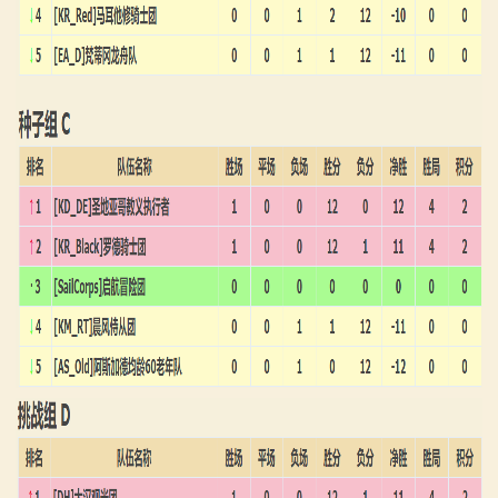
骑
砍
百
科
火
爆
论
坛