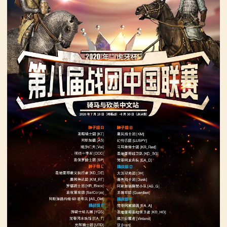
你告别单人模式！
【MOD精选】古典时代大舞台！有兵有将你就来！《公
2：
【MOD精选】别人砍杀打仗，我在朝堂玩派系博弈！
元275年前的战帆》带你领略历史的厚重！
霸
《内战》让骑友体验被领主起兵逼宫！
【MOD精选】和几十号兄弟开黑攻城！《一起霸主》让
【MOD精选】告别流浪征战，亲手打造你的营地！《建
你告别单人模式！
主
立家园：改良版》已更新至最新版本！
【MOD精选】别人砍杀打仗，我在朝堂玩派系博弈！
骑
骑砍2《战帆》v1.2.7与本体v1.4.7正式版更新日志
《内战》让骑友体验被领主起兵逼宫！
【MOD精选】告别流浪征战，亲手打造你的营地！《建
马
立家园：改良版》已更新至最新版本！
与
骑砍2《战帆》v1.2.7与本体v1.4.7正式版更新日志
砍
杀
1
全