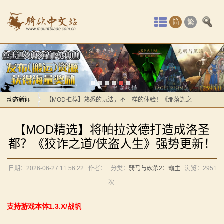
首
简
繁
页
感谢你们，与我们一起缅怀ipek
最
【MOD精选】方旗直接原地坐牢！我的罗多克回来啦！
《罗多克的崛起》让你轻松反骑！
新
深切缅怀“骑砍之母”——ipek Yavuz女士
动
动态新闻
【MOD推荐】熟悉的玩法，不一样的体验！《那落迦之
境：涅槃歌》全新内容重构更新！
感谢你们，与我们一起缅怀ipek
态
【MOD精选】将帕拉汶德打造成洛圣
【MOD精选】重生之我在卡拉迪亚当剑修！《修仙·飞
【MOD精选】方旗直接原地坐牢！我的罗多克回来啦！
骑
都？《狡诈之道/侠盗人生》强势更新！
剑》让骑砍2变修真界！
《罗多克的崛起》让你轻松反骑！
马
【MOD精选】古典时代大舞台！有兵有将你就来！《公
深切缅怀“骑砍之母”——ipek Yavuz女士
日期：2026-06-27 11:56:22
作者：
分类：
骑马与砍杀2：霸主
浏览：
2951
元275年前的战帆》带你领略历史的厚重！
【MOD推荐】熟悉的玩法，不一样的体验！《那落迦之
与
次
【MOD精选】和几十号兄弟开黑攻城！《一起霸主》让
境：涅槃歌》全新内容重构更新！
砍
你告别单人模式！
【MOD精选】重生之我在卡拉迪亚当剑修！《修仙·飞
支持游戏本体1.3.X/战帆
【MOD精选】别人砍杀打仗，我在朝堂玩派系博弈！
剑》让骑砍2变修真界！
杀