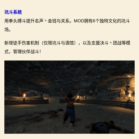
骑
坑斗系统
砍
用拳头搏斗提升名声丶金钱与关系。MOD拥有6个独特文化的坑斗
场。
百
科
新增徒手伤害机制（仅限坑斗与酒馆），以及支援决斗丶团战等模
式，管理伙伴战斗！
火
爆
论
坛