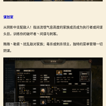
谋划室
从阴影中支配敌人！指派流氓气息高度的家族成员成为执行者或间谍
头目，训练你的破坏者丶间谍与刺客。
贿赂丶勒索丶扰乱敌对家族；毒杀或刺杀领主，独特的菜单管理一切
阴谋。