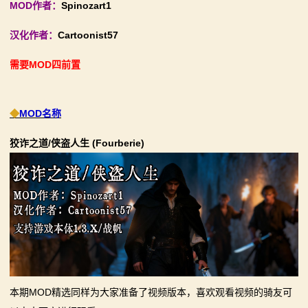
MOD作者：
Spinozart1
《内战》让骑友体验被领主起兵逼宫！
【MOD精选】古典时代大舞台！有兵有将你就来！《公
2：
汉化作者：
Cartoonist57
【MOD精选】告别流浪征战，亲手打造你的营地！《建
元275年前的战帆》带你领略历史的厚重！
霸
立家园：改良版》已更新至最新版本！
【MOD精选】和几十号兄弟开黑攻城！《一起霸主》让
需要MOD四前置
骑砍2《战帆》v1.2.7与本体v1.4.7正式版更新日志
你告别单人模式！
主
【MOD精选】别人砍杀打仗，我在朝堂玩派系博弈！
◆
MOD名称
骑
《内战》让骑友体验被领主起兵逼宫！
【MOD精选】告别流浪征战，亲手打造你的营地！《建
狡诈之道/侠盗人生 (Fourberie)
马
立家园：改良版》已更新至最新版本！
与
骑砍2《战帆》v1.2.7与本体v1.4.7正式版更新日志
砍
杀
1
全
本期MOD精选同样为大家准备了视频版本，喜欢观看视频的骑友可