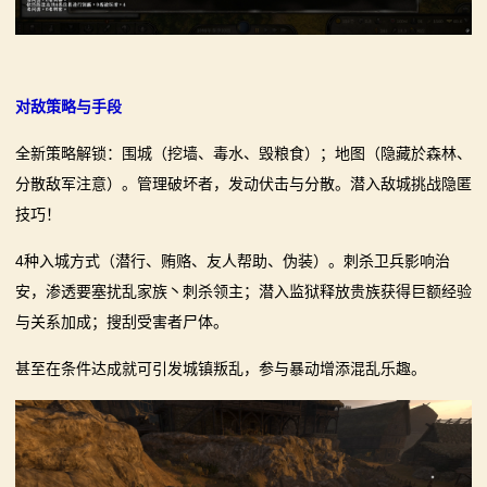
对敌策略与手段
全新策略解锁：围城（挖墙、毒水、毁粮食）；地图（隐藏於森林、
分散敌军注意）。管理破坏者，发动伏击与分散。潜入敌城挑战隐匿
技巧！
4种入城方式（潜行、贿赂、友人帮助、伪装）。刺杀卫兵影响治
安，渗透要塞扰乱家族丶刺杀领主；潜入监狱释放贵族获得巨额经验
与关系加成；搜刮受害者尸体。
甚至在条件达成就可引发城镇叛乱，参与暴动增添混乱乐趣。