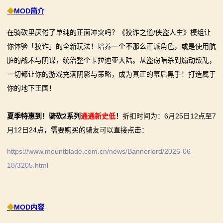
◆
MOD简介
画
在骑砍里厌倦了单纯的正面冲突吗？《狡诈之道/侠盗人生》模组让
漫
你体验「狡诈」的全新玩法！培养一个不那么正派角色，或是使用肮
画
脏的战术与阴谋，统治整个卡拉迪亚大陆。从盗窃暗杀到煽动叛乱，
一切都让你的游戏充满阴影与策略，成为真正的幕后黑手！打造属于
下
你的地下王国！
载
夏季特惠到！骑砍2系列
通通新史低
！
折扣时间为：6月25日12点至7
中
月12日24点，需要购买的骑友可以直接点击：
心
https://www.mountblade.com.cn/news/Bannerlord/2026-06-
MOD
18/3205.html
中
心
◆
MOD内容