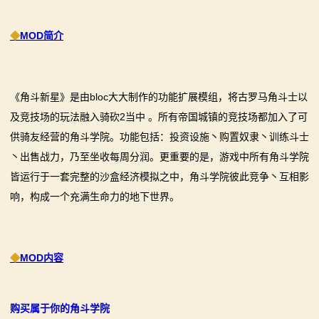
画
◆
MOD简介
漫
画
《角斗新星》是由bloc大大制作的功能扩展模组，将古罗马角斗士以
下
及竞技场的玩法融入骑砍2当中 。所有帝国城镇的竞技场都加入了可
供骑友经营的角斗学院。功能包括：投资设施丶购置奴隶丶训练斗士
载
丶出售战力，乃至坐收每周分润。更重要的是，游戏中所有角斗学院
中
皆运行于一套完整的沙盒经济模拟之中，角斗学院彼此竞争丶互相影
响，构成一个充满生命力的地下世界。
心
MOD
◆
MOD内容
中
心
购买属于你的角斗学院