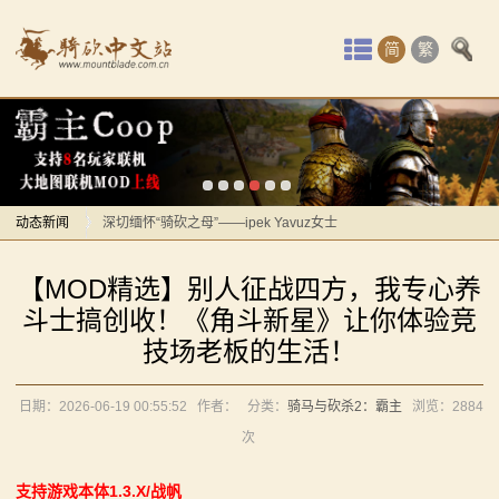
首
简
繁
页
感谢你们，与我们一起缅怀ipek
最
【MOD精选】方旗直接原地坐牢！我的罗多克回来啦！
《罗多克的崛起》让你轻松反骑！
新
深切缅怀“骑砍之母”——ipek Yavuz女士
动
动态新闻
【MOD推荐】熟悉的玩法，不一样的体验！《那落迦之
境：涅槃歌》全新内容重构更新！
感谢你们，与我们一起缅怀ipek
态
【MOD精选】别人征战四方，我专心养
【MOD精选】重生之我在卡拉迪亚当剑修！《修仙·飞
【MOD精选】方旗直接原地坐牢！我的罗多克回来啦！
骑
斗士搞创收！《角斗新星》让你体验竞
剑》让骑砍2变修真界！
《罗多克的崛起》让你轻松反骑！
技场老板的生活！
马
【MOD精选】古典时代大舞台！有兵有将你就来！《公
深切缅怀“骑砍之母”——ipek Yavuz女士
元275年前的战帆》带你领略历史的厚重！
【MOD推荐】熟悉的玩法，不一样的体验！《那落迦之
与
日期：2026-06-19 00:55:52
作者：
分类：
骑马与砍杀2：霸主
浏览：
2884
【MOD精选】和几十号兄弟开黑攻城！《一起霸主》让
境：涅槃歌》全新内容重构更新！
次
砍
你告别单人模式！
【MOD精选】重生之我在卡拉迪亚当剑修！《修仙·飞
支持游戏本体1.3.X/战帆
【MOD精选】别人砍杀打仗，我在朝堂玩派系博弈！
剑》让骑砍2变修真界！
杀