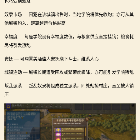
也将受到波及
奴隶市场 — 囚犯在该城镇出售时，当地学院将优先收购；亦可从其
他城镇购入，距离越远价格越高
幸福度 — 每座学院设有幸福度数值，与粮食供应直接挂钩；粮食耗
尽将引发叛乱
安抚 — 可购置美酒佳人安抚麾下斗士，维系人心
城镇连动 — 城镇长期遭受围攻或繁荣度骤降，亦可能引发学院叛乱
叛乱派系 — 叛乱奴隶将组成独立派系，四处劫掠村庄，直至被人镇
压