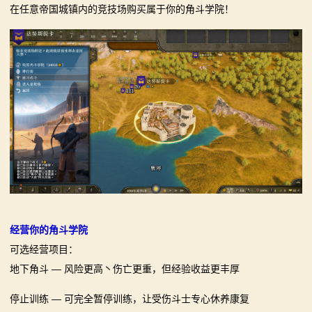
骑
在任意帝国城镇内的竞技场购买属于你的角斗学院！
砍
百
科
火
爆
论
坛
经营你的角斗学院
可选经营项目：
地下角斗 — 风险更高丶伤亡更重，但经验收益更丰厚
停止训练 — 可完全暂停训练，让受伤斗士专心休养康复