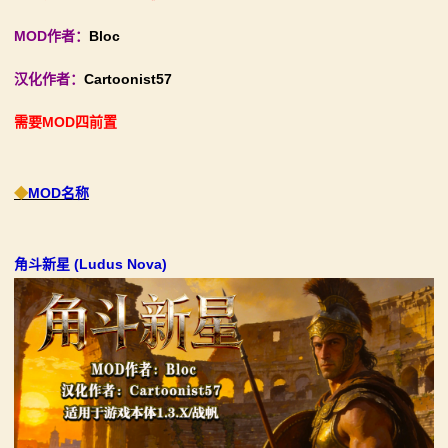
《内战》让骑友体验被领主起兵逼宫！
【MOD精选】古典时代大舞台！有兵有将你就来！《公
MOD作者：
Bloc
2：
【MOD精选】告别流浪征战，亲手打造你的营地！《建
元275年前的战帆》带你领略历史的厚重！
汉化作者：
Cartoonist57
霸
立家园：改良版》已更新至最新版本！
【MOD精选】和几十号兄弟开黑攻城！《一起霸主》让
骑砍2《战帆》v1.2.7与本体v1.4.7正式版更新日志
你告别单人模式！
需要MOD四前置
主
【MOD精选】别人砍杀打仗，我在朝堂玩派系博弈！
骑
《内战》让骑友体验被领主起兵逼宫！
◆
MOD名称
【MOD精选】告别流浪征战，亲手打造你的营地！《建
马
立家园：改良版》已更新至最新版本！
与
骑砍2《战帆》v1.2.7与本体v1.4.7正式版更新日志
角斗新星 (Ludus Nova)
砍
杀
1
全