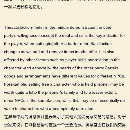
一起以更轻松地使用。
画
漫
Thesatisfaction-meter in the middle demonstrates the other
画
party's willingness toaccept the deal and so is the key indicator for
the player, when puttingtogether a barter offer. Satisfaction
下
changes as we add and remove items intothe offer. It is also
载
affected by other factors such as player skills andrelation to the
character -and especially- the needs of the other party.Certain
中
goods and arrangements have different values for different NPCs.
心
Forexample, setting free a character who is held prisoner may be
worth quite a lotto the prisoner's family and to a lesser extent,
MOD
other NPCs in the samefaction, while this may be of essentially no
中
value to characters who arecompletely unrelated.
在屏幕中间的满意值计量表显示了其他人接受玩家交易的意愿，对于
心
玩家来说，在以物易物时这是一个重要指示。满意度会在我们向交易