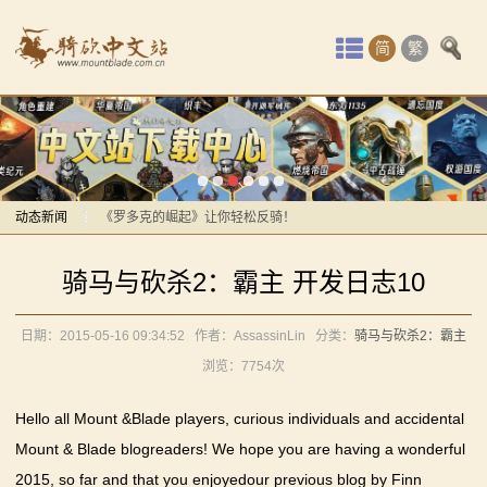
首
简
繁
页
最
感谢你们，与我们一起缅怀ipek
新
【MOD精选】方旗直接原地坐牢！我的罗多克回来啦！
动
动态新闻
《罗多克的崛起》让你轻松反骑！
深切缅怀“骑砍之母”——ipek Yavuz女士
感谢你们，与我们一起缅怀ipek
态
骑马与砍杀2：霸主 开发日志10
【MOD推荐】熟悉的玩法，不一样的体验！《那落迦之
【MOD精选】方旗直接原地坐牢！我的罗多克回来啦！
骑
境：涅槃歌》全新内容重构更新！
《罗多克的崛起》让你轻松反骑！
日期：2015-05-16 09:34:52
作者：AssassinLin
分类：
骑马与砍杀2：霸主
马
【MOD精选】重生之我在卡拉迪亚当剑修！《修仙·飞
深切缅怀“骑砍之母”——ipek Yavuz女士
浏览：
7754次
剑》让骑砍2变修真界！
【MOD推荐】熟悉的玩法，不一样的体验！《那落迦之
与
【MOD精选】古典时代大舞台！有兵有将你就来！《公
境：涅槃歌》全新内容重构更新！
Hello all Mount &Blade players, curious individuals and accidental
砍
元275年前的战帆》带你领略历史的厚重！
【MOD精选】重生之我在卡拉迪亚当剑修！《修仙·飞
Mount & Blade blogreaders! We hope you are having a wonderful
2015, so far and that you enjoyedour previous blog by Finn
【MOD精选】和几十号兄弟开黑攻城！《一起霸主》让
剑》让骑砍2变修真界！
杀