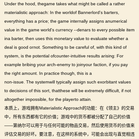
Under the hood, thegame takes what might be called a rather
materialistic approach: In the worldof Bannerlord's barters,
everything has a price; the game internally assigns anumerical
value in the game world's currency --denars to every possible item
ina barter, then uses this monetary value to evaluate whether a
deal is good ornot. Something to be careful of, with this kind of
system, is the potential ofcounter-intuitive results arising: For
example bribing your arch-enemy to joinyour faction, if you pay
the right amount. In practice though, this is a
non-issue. The systemwill typically assign such exorbitant values
to decisions of this sort, thatthese will be extremely difficult, if not
altogether impossible, for the playerto attain.
本质上，游戏拥有Materialistic Approach的功能：在《领主》的交易
中，所有东西都有它的价值；游戏中的货币都被分配了自己的价值
——第纳尔可以用于与任何可能的物品交易，然后使用货币的价值来
评估交易的好坏。要注意，在这样的系统中，可能会出现与直觉相违