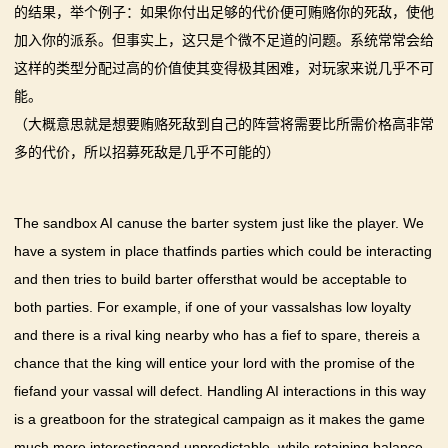
的结果，举个例子：如果你付出足够的代价便可贿赂你的死敌，使他
加入你的派系。但事实上，这只是个微不足道的问题。系统常常会给
这样的类型分配过高的价值使其变得极其困难，对玩家来说几乎不可
能。
（大概意思就是想要贿赂死敌到自己的阵营将需要比所需价格高非常
多的代价，所以招募死敌是几乎不可能的）
The sandbox AI canuse the barter system just like the player. We
have a system in place thatfinds parties which could be interacting
and then tries to build barter offersthat would be acceptable to
both parties. For example, if one of your vassalshas low loyalty
and there is a rival king nearby who has a fief to spare, thereis a
chance that the king will entice your lord with the promise of the
fiefand your vassal will defect. Handling AI interactions in this way
is a greatboon for the strategical campaign as it makes the game
much more interestingand unpredictable, while retaining balance