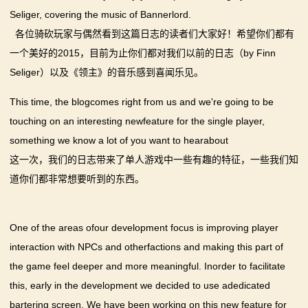
Seliger, covering the music of Bannerlord.
你告别单人模式！
【MOD精选】古典时代大舞台！有兵有将你就来！《公
2：
各位骑砍玩家与偶然看到这篇日志的读者们大家好！希望你们都有
【MOD精选】别人砍杀打仗，我在朝堂玩派系博弈！
元275年前的战帆》带你领略历史的厚重！
一个美好的2015，目前为止你们都对我们以前的日志（by Finn
霸
《内战》让骑友体验被领主起兵逼宫！
【MOD精选】和几十号兄弟开黑攻城！《一起霸主》让
Seliger）以及《领主》的音乐感到喜闻乐见。
【MOD精选】告别流浪征战，亲手打造你的营地！《建
你告别单人模式！
主
立家园：改良版》已更新至最新版本！
【MOD精选】别人砍杀打仗，我在朝堂玩派系博弈！
This time, the blogcomes right from us and we're going to be
骑
骑砍2《战帆》v1.2.7与本体v1.4.7正式版更新日志
《内战》让骑友体验被领主起兵逼宫！
touching on an interesting newfeature for the single player,
【MOD精选】告别流浪征战，亲手打造你的营地！《建
something we know a lot of you want to hearabout
马
这一次，我们的日志带来了单人游戏中一些有趣的特征，一些我们知
立家园：改良版》已更新至最新版本！
与
道你们都非常想要听到的东西。
骑砍2《战帆》v1.2.7与本体v1.4.7正式版更新日志
砍
One of the areas ofour development focus is improving player
杀
interaction with NPCs and otherfactions and making this part of
1
the game feel deeper and more meaningful. Inorder to facilitate
this, early in the development we decided to use adedicated
全
bartering screen. We have been working on this new feature for