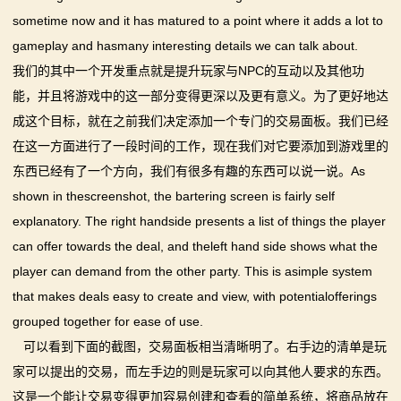
系
sometime now and it has matured to a point where it adds a lot to
gameplay and hasmany interesting details we can talk about.
列
我们的其中一个开发重点就是提升玩家与NPC的互动以及其他功
媒
能，并且将游戏中的这一部分变得更深以及更有意义。为了更好地达
成这个目标，就在之前我们决定添加一个专门的交易面板。我们已经
体
在这一方面进行了一段时间的工作，现在我们对它要添加到游戏里的
中
东西已经有了一个方向，我们有很多有趣的东西可以说一说。As
shown in thescreenshot, the bartering screen is fairly self
心
explanatory. The right handside presents a list of things the player
精
can offer towards the deal, and theleft hand side shows what the
player can demand from the other party. This is asimple system
彩
that makes deals easy to create and view, with potentialofferings
视
grouped together for ease of use.
可以看到下面的截图，交易面板相当清晰明了。右手边的清单是玩
频
家可以提出的交易，而左手边的则是玩家可以向其他人要求的东西。
原
这是一个能让交易变得更加容易创建和查看的简单系统，将商品放在