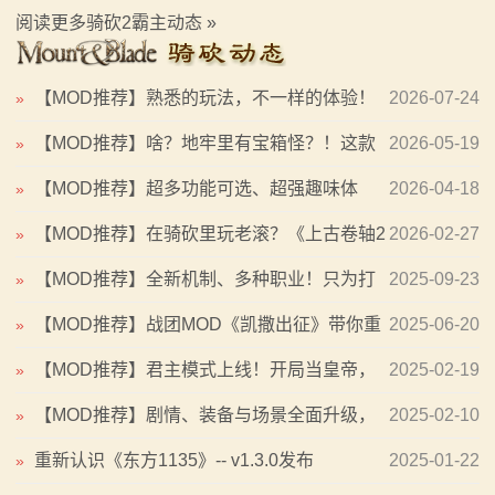
系
系博弈！《内战》让骑友体验被领主起兵逼宫！
阅读更多骑砍2霸主动态 »
列
【MOD推荐】熟悉的玩法，不一样的体验！
2026-07-24
»
媒
《那落迦之境：涅槃歌》全新内容重构更新！
【MOD推荐】啥？地牢里有宝箱怪？！这款
2026-05-19
»
体
骑砍MOD让你开宝箱开到手软！《瓦斯纳世界》上线！
【MOD推荐】超多功能可选、超强趣味体
2026-04-18
»
中
验。骑乘飞马体验战团宏大原创史诗！《大冒险家》第三
【MOD推荐】在骑砍里玩老滚？《上古卷轴2
2026-02-27
»
心
章，诚邀骑友冒险
匕落》倾心推荐！
【MOD推荐】全新机制、多种职业！只为打
2025-09-23
»
精
造骑友心中的最棒水浒！《乱舞水浒》再度强势更新！！
【MOD推荐】战团MOD《凯撒出征》带你重
2025-06-20
»
彩
回尼禄的罗马
【MOD推荐】君主模式上线！开局当皇帝，
2025-02-19
»
视
治国打仗搞文化！《东方1135》史诗级更新！
【MOD推荐】剧情、装备与场景全面升级，
2025-02-10
»
频
《赛瑞米林》重磅更新！
重新认识《东方1135》-- v1.3.0发布
2025-01-22
»
原