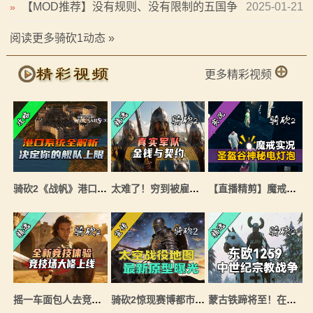
【MOD推荐】没有规则、没有限制的五国争
2025-01-21
»
画
霸，有命你就来《神州语》测试版！
阅读更多骑砍1动态 »
漫
更多精彩视频
画
下
载
中
骑砍2《战帆》港口系统里被忽略的关键细节
太难了！穷到被雇佣兵打！骑砍2MOD《真实军队：金钱与契约》上线！
【直播精剪】魔戒特殊兵种招募教学！矮人弩手属性“惊人”《骑砍2魔戒》实况
心
MOD
中
心
摇一车面包人去竞技场打团战？！骑砍2《竞技场大修》汉化版上线！
骑砍2惊现赛博都市，空中竟悬浮着太空巨舰？！
蒙古铁蹄将至！在骑砍2《东欧1259》中重塑中世纪东欧的命运！