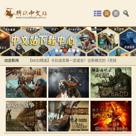
首
简
繁
页
最
【MOD精选】服役到期光速提桶跑路？《真实军队：金
新
钱与契约》给你最真实的军旅体验！
动
动态新闻
【MOD精选】卡拉迪亚第一武道会？全新模式的《竞技
场大修》让你沉迷竞技场战斗！
【MOD精选】服役到期光速提桶跑路？《真实军队：金
态
【MOD资讯】AD1401战前演讲帅炸，以耶2马匹系统
钱与契约》给你最真实的军旅体验！
骑
曝光！
【MOD精选】卡拉迪亚第一武道会？全新模式的《竞技
马
感谢你们，与我们一起缅怀ipek
场大修》让你沉迷竞技场战斗！
【MOD精选】方旗直接原地坐牢！我的罗多克回来啦！
【MOD资讯】AD1401战前演讲帅炸，以耶2马匹系统
与
《罗多克的崛起》让你轻松反骑！
曝光！
砍
深切缅怀“骑砍之母”——ipek Yavuz女士
感谢你们，与我们一起缅怀ipek
【MOD推荐】熟悉的玩法，不一样的体验！《那落迦之
【MOD精选】方旗直接原地坐牢！我的罗多克回来啦！
杀