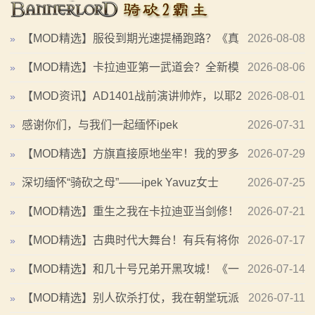
境：涅槃歌》全新内容重构更新！
《罗多克的崛起》让你轻松反骑！
2：
【MOD精选】重生之我在卡拉迪亚当剑修！《修仙·飞
深切缅怀“骑砍之母”——ipek Yavuz女士
【MOD精选】服役到期光速提桶跑路？《真
2026-08-08
»
霸
剑》让骑砍2变修真界！
【MOD推荐】熟悉的玩法，不一样的体验！《那落迦之
实军队：金钱与契约》给你最真实的军旅体验！
【MOD精选】卡拉迪亚第一武道会？全新模
2026-08-06
»
【MOD精选】古典时代大舞台！有兵有将你就来！《公
境：涅槃歌》全新内容重构更新！
主
式的《竞技场大修》让你沉迷竞技场战斗！
【MOD资讯】AD1401战前演讲帅炸，以耶2
2026-08-01
»
元275年前的战帆》带你领略历史的厚重！
【MOD精选】重生之我在卡拉迪亚当剑修！《修仙·飞
骑
【MOD精选】和几十号兄弟开黑攻城！《一起霸主》让
剑》让骑砍2变修真界！
马匹系统曝光！
感谢你们，与我们一起缅怀ipek
2026-07-31
»
你告别单人模式！
【MOD精选】古典时代大舞台！有兵有将你就来！《公
马
【MOD精选】方旗直接原地坐牢！我的罗多
2026-07-29
»
元275年前的战帆》带你领略历史的厚重！
与
克回来啦！《罗多克的崛起》让你轻松反骑！
深切缅怀“骑砍之母”——ipek Yavuz女士
2026-07-25
»
【MOD精选】和几十号兄弟开黑攻城！《一起霸主》让
你告别单人模式！
砍
【MOD精选】重生之我在卡拉迪亚当剑修！
2026-07-21
»
杀
《修仙·飞剑》让骑砍2变修真界！
【MOD精选】古典时代大舞台！有兵有将你
2026-07-17
»
1
就来！《公元275年前的战帆》带你领略历史的厚重！
【MOD精选】和几十号兄弟开黑攻城！《一
2026-07-14
»
全
起霸主》让你告别单人模式！
【MOD精选】别人砍杀打仗，我在朝堂玩派
2026-07-11
»