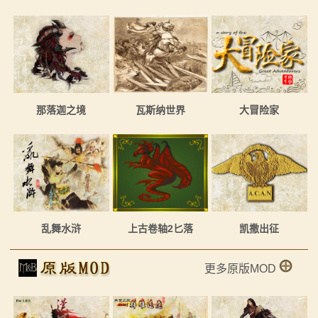
那落迦之境
瓦斯纳世界
大冒险家
乱舞水浒
上古卷轴2匕落
凯撒出征
更多原版MOD