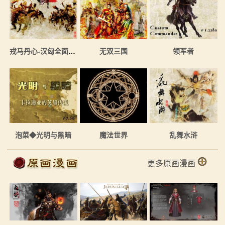
戎马丹心-汉匈全面战争
无双三国
领军者
泡菜◆光明与黑暗
魔法世界
乱舞水浒
更多原画漫画