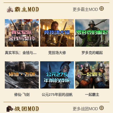
骑
更多霸主MOD
砍
百
科
火
真实军队：金钱与契约
竞技场大修
罗多克的崛起
爆
论
坛
修仙·飞剑
公元275年前的战帆
一起霸主
更多战团MOD