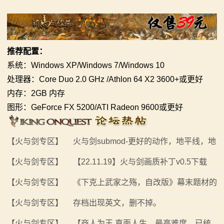
系
列
媒
推荐配置：
系统：Windows XP/Windows 7/Windows 10
体
处理器：Core Duo 2.0 GHz /Athlon 64 X2 3600+或更好
中
内存：2GB 内存
图形：GeForce FX 5200/ATI Radeon 9600或更好
心
精
【火与剑专区】
火与剑submod-更好的动作，地平线，地
彩
面纹理和环境
【火与剑专区】
【22.11.19】火与剑画质补丁v0.5下载
视
【火与剑专区】
《下克上武家之殇，自改版》幕末题材的
频
mod
【火与剑专区】
存档出现英文，删不掉。
原
【火与剑专区】
【商人为王,直面人生，最高难度，已统