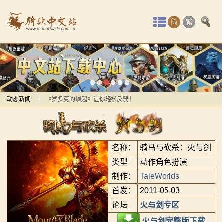
首
简
繁
页
最
感谢你们，与我们一起缅怀ipek
新
【MOD精选】方旗直接原地坐牢！我的罗多克回来啦！
动
动态新闻
《罗多克的崛起》让你轻松反骑！
深切缅怀“骑砍之母”——ipek Yavuz女士
感谢你们，与我们一起缅怀ipek
态
【MOD推荐】熟悉的玩法，不一样的体验！《那落迦之
【MOD精选】方旗直接原地坐牢！我的罗多克回来啦！
骑
境：涅槃歌》全新内容重构更新！
《罗多克的崛起》让你轻松反骑！
名称：
骑马与砍杀：火与剑
马
【MOD精选】重生之我在卡拉迪亚当剑修！《修仙·飞
深切缅怀“骑砍之母”——ipek Yavuz女士
类型
动作角色扮演
剑》让骑砍2变修真界！
【MOD推荐】熟悉的玩法，不一样的体验！《那落迦之
制作：
TaleWorlds
与
【MOD精选】古典时代大舞台！有兵有将你就来！《公
境：涅槃歌》全新内容重构更新！
首发：
2011-05-03
砍
元275年前的战帆》带你领略历史的厚重！
【MOD精选】重生之我在卡拉迪亚当剑修！《修仙·飞
论坛
火与剑专区
【MOD精选】和几十号兄弟开黑攻城！《一起霸主》让
剑》让骑砍2变修真界！
火与剑完整版下载
杀