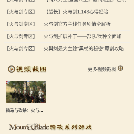
画
一四国】，骑马与砍杀&火与剑-直面人生攻略
【火与剑专区】
【超长】火与剑1.143心得经验
漫
【火与剑专区】
火与剑官方主线任务剧情全解析
画
【火与剑专区】
火与剑扩展补丁——部队/兵种全面加
强！
【火与剑专区】
火與劍最大主線"黑杖的秘密"原創攻略
下
载
更多视频截图
中
心
MOD
骑马与砍杀：火与剑 截图
中
心