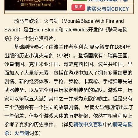
你告别单人模式！
【MOD精选】古典时代大舞台！有兵有将你就来！《公
购买火与剑CDKEY
2：
【MOD精选】别人砍杀打仗，我在朝堂玩派系博弈！
元275年前的战帆》带你领略历史的厚重！
骑马与砍杀：火与剑（Mount&Blade:With Fire and
霸
《内战》让骑友体验被领主起兵逼宫！
【MOD精选】和几十号兄弟开黑攻城！《一起霸主》让
Sword）是由Sich Studio和TaleWorlds开发的《骑马与砍
【MOD精选】告别流浪征战，亲手打造你的营地！《建
你告别单人模式！
主
杀》的一个独立资料片。
立家园：改良版》已更新至最新版本！
【MOD精选】别人砍杀打仗，我在朝堂玩派系博弈！
基础剧情参考了由波兰作者亨利克·显克微支在1884年
骑
骑砍2《战帆》v1.2.7与本体v1.4.7正式版更新日志
《内战》让骑友体验被领主起兵逼宫！
出版的历史小说火与剑（小说）。登场国家有：瑞典王国、
【MOD精选】告别流浪征战，亲手打造你的营地！《建
沙皇俄国、克里米亚汗国、哥萨克酋长国、波兰共和国。里
马
立家园：改良版》已更新至最新版本！
面加入了大量新元素，包括在游戏中加入了拥有多重结局的
与
骑砍2《战帆》v1.2.7与本体v1.4.7正式版更新日志
剧情、新的经济体系、手枪、步枪、卡宾枪、手榴弹等先进
武器装备，以及完全可由玩家定制装备的军队。游戏中，玩
砍
家可以争取五大派别其中之一并成为东欧的霸主。但是只有
杀
三个派别会有一个独立的故事剧情。 尽管火与剑剧情出现了
一些偏差，但整个游戏大体的历史框架，依然在相当程度上
1
参考了真实的历史事件。（详见
骑砍中文百科
中的
骑马与砍
全
杀：火与剑
词条）