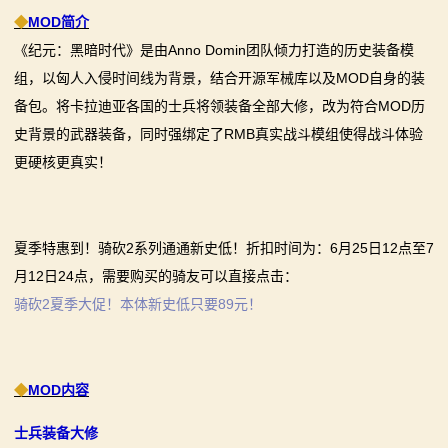
◆
MOD简介
画
《纪元：黑暗时代》是由Anno Domin团队倾力打造的历史装备模
漫
组，以匈人入侵时间线为背景，结合开源军械库以及MOD自身的装
备包。将卡拉迪亚各国的士兵将领装备全部大修，改为符合MOD历
画
史背景的武器装备，同时强绑定了RMB真实战斗模组使得战斗体验
下
更硬核更真实！
载
中
夏季特惠到！骑砍2系列通通新史低！折扣时间为：6月25日12点至7
月12日24点，需要购买的骑友可以直接点击：
心
骑砍2夏季大促！本体新史低只要89元！
MOD
中
◆
MOD内容
心
士兵装备大修