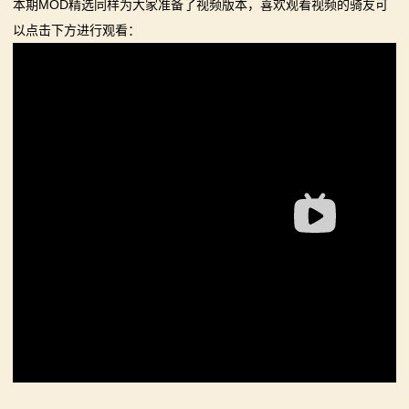
本期MOD精选同样为大家准备了视频版本，喜欢观看视频的骑友可
系
以点击下方进行观看：
列
媒
体
中
心
精
彩
视
频
原