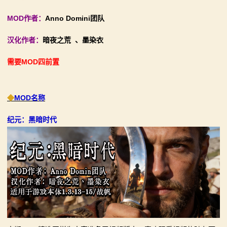
【MOD精选】别人砍杀打仗，我在朝堂玩派系博弈！
【MOD精选】古典时代大舞台！有兵有将你就来！《公
MOD作者：
Anno Domini团队
2：
《内战》让骑友体验被领主起兵逼宫！
元275年前的战帆》带你领略历史的厚重！
汉化作者：
暗夜之荒 、墨染衣
霸
【MOD精选】告别流浪征战，亲手打造你的营地！《建
【MOD精选】和几十号兄弟开黑攻城！《一起霸主》让
立家园：改良版》已更新至最新版本！
你告别单人模式！
需要MOD四前置
主
骑砍2《战帆》v1.2.7与本体v1.4.7正式版更新日志
【MOD精选】别人砍杀打仗，我在朝堂玩派系博弈！
骑
《内战》让骑友体验被领主起兵逼宫！
◆
MOD名称
【MOD精选】告别流浪征战，亲手打造你的营地！《建
马
立家园：改良版》已更新至最新版本！
纪元：黑暗时代
与
骑砍2《战帆》v1.2.7与本体v1.4.7正式版更新日志
砍
杀
1
全