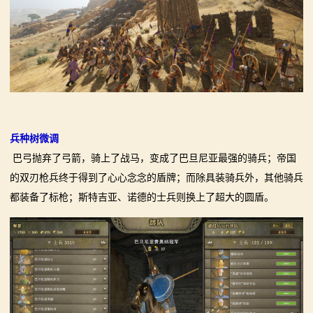
兵种树微调
巴弓抛弃了弓箭，骑上了战马，变成了巴旦尼亚最强的骑兵；帝国
的双刃枪兵终于得到了心心念念的盾牌；而除具装骑兵外，其他骑兵
都装备了标枪；斯特吉亚、诺德的士兵则换上了超大的圆盾。