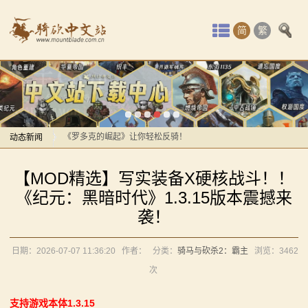
首
简
繁
页
最
感谢你们，与我们一起缅怀ipek
【MOD精选】方旗直接原地坐牢！我的罗多克回来啦！
新
《罗多克的崛起》让你轻松反骑！
动
动态新闻
深切缅怀“骑砍之母”——ipek Yavuz女士
【MOD推荐】熟悉的玩法，不一样的体验！《那落迦之
感谢你们，与我们一起缅怀ipek
态
【MOD精选】写实装备X硬核战斗！！
境：涅槃歌》全新内容重构更新！
【MOD精选】方旗直接原地坐牢！我的罗多克回来啦！
骑
《纪元：黑暗时代》1.3.15版本震撼来
【MOD精选】重生之我在卡拉迪亚当剑修！《修仙·飞
《罗多克的崛起》让你轻松反骑！
袭！
马
剑》让骑砍2变修真界！
深切缅怀“骑砍之母”——ipek Yavuz女士
【MOD精选】古典时代大舞台！有兵有将你就来！《公
【MOD推荐】熟悉的玩法，不一样的体验！《那落迦之
与
日期：2026-07-07 11:36:20
作者：
分类：
骑马与砍杀2：霸主
浏览：
3462
元275年前的战帆》带你领略历史的厚重！
境：涅槃歌》全新内容重构更新！
次
砍
【MOD精选】和几十号兄弟开黑攻城！《一起霸主》让
【MOD精选】重生之我在卡拉迪亚当剑修！《修仙·飞
支持游戏本体1.3.15
你告别单人模式！
剑》让骑砍2变修真界！
杀