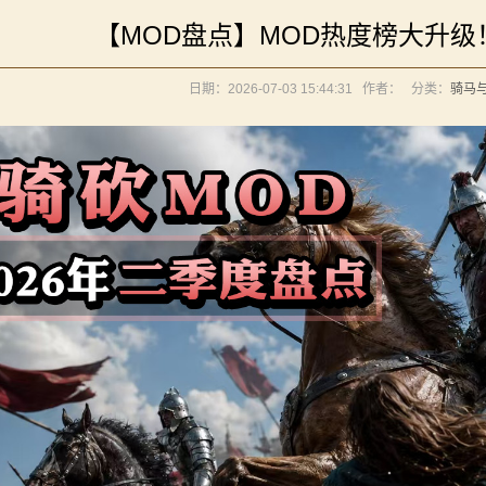
》让骑砍2变修真界！
【MOD盘点】MOD热度榜大升级！
元275年前的战帆》带你领略历史的厚重！
《罗多克的崛起》让你轻松反骑！
你告别单人模式！
日期：2026-07-03 15:44:31
作者：
分类：
骑马
内战》让骑友体验被领主起兵逼宫！
境：涅槃歌》全新内容重构更新！
立家园：改良版》已更新至最新版本！
》让骑砍2变修真界！
元275年前的战帆》带你领略历史的厚重！
你告别单人模式！
内战》让骑友体验被领主起兵逼宫！
立家园：改良版》已更新至最新版本！