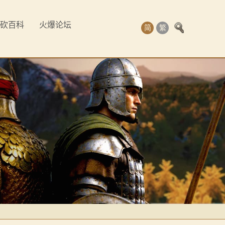
砍百科
火爆论坛
简
繁