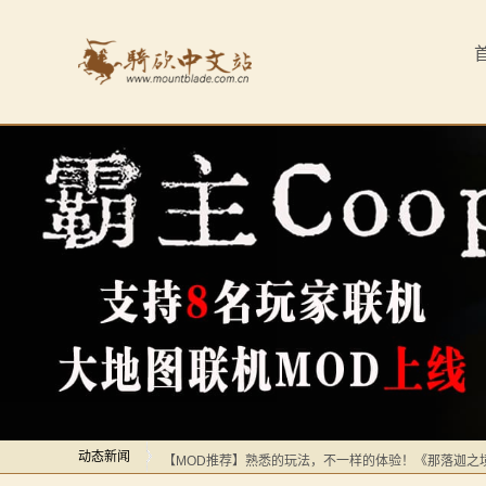
首
页
最
新
动
态
骑
马
感谢你们，与我们一起缅怀ipek
【MOD精选】方旗直接原地坐牢！我的罗多克回来啦！
与
深切缅怀“骑砍之母”——ipek Yavuz女士
砍
动态新闻
【MOD推荐】熟悉的玩法，不一样的体验！《那落迦之
杀