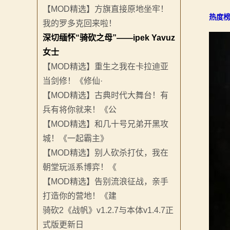
骑
【MOD精选】方旗直接原地坐牢！
热度榜
我的罗多克回来啦！
砍
深切缅怀“骑砍之母”——ipek Yavuz
百
女士
【MOD精选】重生之我在卡拉迪亚
科
当剑修！《修仙·
火
【MOD精选】古典时代大舞台！有
兵有将你就来！《公
爆
【MOD精选】和几十号兄弟开黑攻
论
城！《一起霸主》
【MOD精选】别人砍杀打仗，我在
坛
朝堂玩派系博弈！《
【MOD精选】告别流浪征战，亲手
打造你的营地！《建
骑砍2《战帆》v1.2.7与本体v1.4.7正
式版更新日