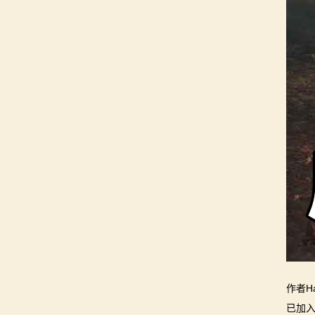
作者H
已加