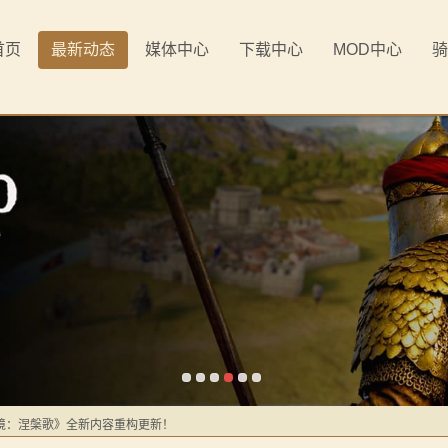
首页
最新动态
媒体中心
下载中心
MOD中心
骑
《罗多克的崛起》让你轻松反骑！
境：涅槃歌》全新内容重构更新！