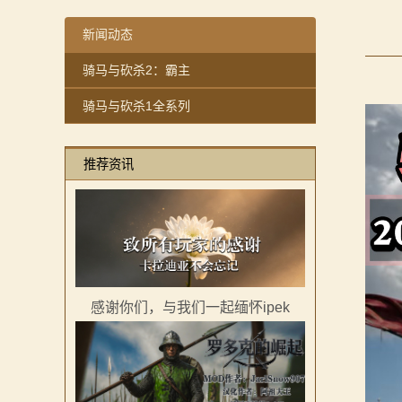
【MOD精选】重生之我在卡拉迪亚当剑修！《修仙·飞剑
感谢你们，与我们一起缅怀ipek
【MOD精选】古典时代大舞台！有兵有将你就来！《公
【MOD精选】方旗直接原地坐牢！我的罗多克回来啦！
新闻动态
2：
【MOD精选】和几十号兄弟开黑攻城！《一起霸主》让
深切缅怀“骑砍之母”——ipek Yavuz女士
骑马与砍杀2：霸主
霸
【MOD精选】别人砍杀打仗，我在朝堂玩派系博弈！《
【MOD推荐】熟悉的玩法，不一样的体验！《那落迦之
骑马与砍杀1全系列
【MOD精选】告别流浪征战，亲手打造你的营地！《建
【MOD精选】重生之我在卡拉迪亚当剑修！《修仙·飞剑
主
骑砍2《战帆》v1.2.7与本体v1.4.7正式版更新日志
【MOD精选】古典时代大舞台！有兵有将你就来！《公
骑
推荐资讯
【MOD精选】和几十号兄弟开黑攻城！《一起霸主》让
马
【MOD精选】别人砍杀打仗，我在朝堂玩派系博弈！《
【MOD精选】告别流浪征战，亲手打造你的营地！《建
与
骑砍2《战帆》v1.2.7与本体v1.4.7正式版更新日志
砍
杀
感谢你们，与我们一起缅怀ipek
1
全