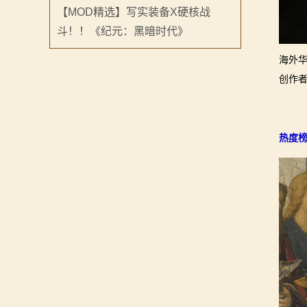
【MOD精选】写实装备X硬核战
斗！！《纪元：黑暗时代》
海外华
创作者
热度榜