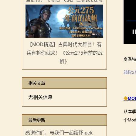
画
漫
画
【MOD精选】古典时代大舞台！有
下
兵有将你就来！《公元275年前的战
夏季特
帆》
载
骑砍2
中
相关文章
心
无相关信息
◆
MO
MOD
从本季
中
个Mo
最后更新
心
感谢你们，与我们一起缅怀ipek