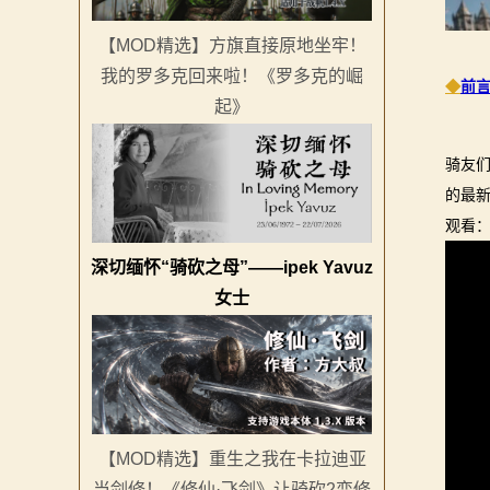
系
【MOD精选】方旗直接原地坐牢！
列
我的罗多克回来啦！《罗多克的崛
◆
前
起》
媒
体
骑友们
的最
中
观看
心
深切缅怀“骑砍之母”——ipek Yavuz
精
女士
彩
视
频
【MOD精选】重生之我在卡拉迪亚
原
当剑修！《修仙·飞剑》让骑砍2变修