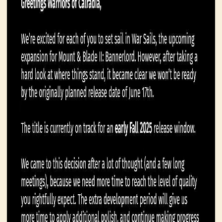
画
漫
画
下
载
中
心
MOD
中
心