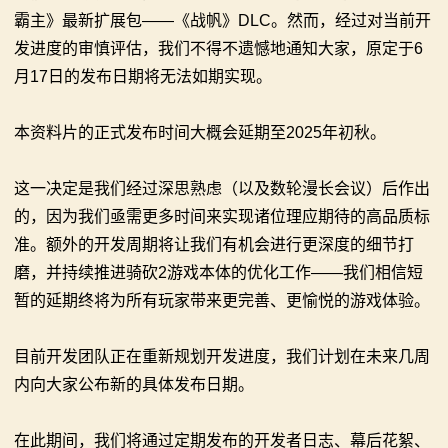
霸主》最新扩展包——《战帆》DLC。然而，经过对当前开
你告别单人模式！
【MOD精选】古典时代大舞台！有兵有将你就来！《公
2：
发进度的审慎评估，我们不得不遗憾地通知大家，原定于6
【MOD精选】别人砍杀打仗，我在朝堂玩派系博弈！
元275年前的战帆》带你领略历史的厚重！
月17日的发布日期将无法如期实现。
霸
《内战》让骑友体验被领主起兵逼宫！
【MOD精选】和几十号兄弟开黑攻城！《一起霸主》让
【MOD精选】告别流浪征战，亲手打造你的营地！《建
你告别单人模式！
主
本资料片的正式发布时间大概会延期至2025年初秋。
立家园：改良版》已更新至最新版本！
【MOD精选】别人砍杀打仗，我在朝堂玩派系博弈！
骑
骑砍2《战帆》v1.2.7与本体v1.4.7正式版更新日志
《内战》让骑友体验被领主起兵逼宫！
这一决定是我们经过深思熟虑（以及数轮漫长会议）后作出
【MOD精选】告别流浪征战，亲手打造你的营地！《建
马
的，因为我们亟需更多时间来实现诸位理应期待的高品质标
立家园：改良版》已更新至最新版本！
准。额外的开发周期将让我们有机会进行更深度的细节打
与
骑砍2《战帆》v1.2.7与本体v1.4.7正式版更新日志
磨，并持续推进骑砍2游戏本体的优化工作——我们相信短
砍
暂的延期终将为所有玩家带来更完善、更愉悦的游戏体验。
杀
目前开发团队正在重新规划开发进度，我们计划在未来几周
1
内向大家公布新的具体发布日期。
全
在此期间，我们将通过定期发布的开发者日志、幕后花絮、