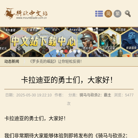
首
简
繁
页
最
感谢你们，与我们一起缅怀ipek
新
【MOD精选】方旗直接原地坐牢！我的罗多克回来啦！
动
动态新闻
《罗多克的崛起》让你轻松反骑！
深切缅怀“骑砍之母”——ipek Yavuz女士
感谢你们，与我们一起缅怀ipek
态
卡拉迪亚的勇士们，大家好！
【MOD推荐】熟悉的玩法，不一样的体验！《那落迦之
【MOD精选】方旗直接原地坐牢！我的罗多克回来啦！
骑
境：涅槃歌》全新内容重构更新！
《罗多克的崛起》让你轻松反骑！
日期：2025-05-30 19:22:10
作者：
分类：
骑马与砍杀2：霸主
浏览：
5477
马
【MOD精选】重生之我在卡拉迪亚当剑修！《修仙·飞
深切缅怀“骑砍之母”——ipek Yavuz女士
次
剑》让骑砍2变修真界！
【MOD推荐】熟悉的玩法，不一样的体验！《那落迦之
与
【MOD精选】古典时代大舞台！有兵有将你就来！《公
境：涅槃歌》全新内容重构更新！
卡拉迪亚的勇士们，大家好！
砍
元275年前的战帆》带你领略历史的厚重！
【MOD精选】重生之我在卡拉迪亚当剑修！《修仙·飞
我们非常期待大家能够体验到即将发布的《骑马与砍杀2：
【MOD精选】和几十号兄弟开黑攻城！《一起霸主》让
剑》让骑砍2变修真界！
杀