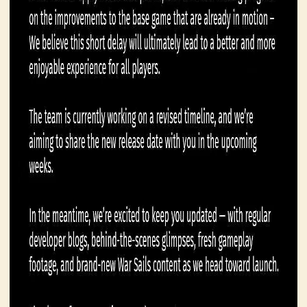
骑
砍
百
科
火
爆
论
坛