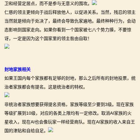
卫和经营定居点，而不是参与无意义的围攻。
仁慈的领主更倾向于战后释放他人，以促进关系。当然，残忍的领主
当然就是倾向于处决了，最终会导致仇家遍地。最终种种行为，会动
态影响到国家走向。如果你看到一个国家被七八个势力揍，不要惊
讶，一定是因为这个国家里的领主咎由自取！
封地家族相关
如果王国内每个家族都有足够的封地，那么之后所有的封地投票，统
治者家族都会有提名。这是统治者的特权。
非统治者家族想要获得提名资格，家族等级至少要到3级。现在家族
等级扩展到10级，对应的各类上限均有一定修改。取消AI家族的火
星收入，现在AI也会像玩家一样经营商队。现在AI家族的收入来自王
国的津贴和自给自足。