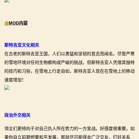
画
◆
MOD内容
漫
画
斯特吉亚文化相关
下
在古老的斯特吉亚王国，人们以勇猛和坚韧的意志而闻名。尽管严寒
的雪地环境对任何生物都构成严峻的挑战，但斯特吉亚人凭借其独特
载
的技巧和习俗，在雪地上行走自如，斯特吉亚人现在在雪地上的移动
中
速度增加！
心
MOD
政治外交相关
中
领主们更倾向于对自己仇人所在势力的一方宣战。好感度很重要。如
心
果你自立前期想要和平发展，那就尽可能得去广泛交友，打好关系