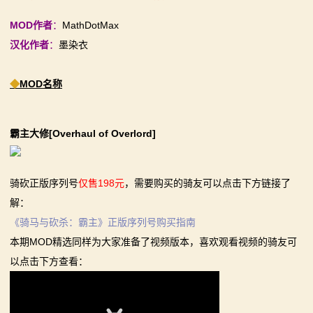
【MOD精选】古典时代大舞台！有兵有将你就来！《公
【MOD精选】别人砍杀打仗，我在朝堂玩派系博弈！
MOD作者
：
MathDotMax
2：
元275年前的战帆》带你领略历史的厚重！
《内战》让骑友体验被领主起兵逼宫！
汉化作者
：
墨染衣
霸
【MOD精选】和几十号兄弟开黑攻城！《一起霸主》让
【MOD精选】告别流浪征战，亲手打造你的营地！《建
你告别单人模式！
立家园：改良版》已更新至最新版本！
◆
MOD名称
主
【MOD精选】别人砍杀打仗，我在朝堂玩派系博弈！
骑砍2《战帆》v1.2.7与本体v1.4.7正式版更新日志
骑
《内战》让骑友体验被领主起兵逼宫！
霸主大修[Overhaul of Overlord]
【MOD精选】告别流浪征战，亲手打造你的营地！《建
马
立家园：改良版》已更新至最新版本！
与
骑砍正版序列号
仅售198元
，需要购买的骑友可以点击下方链接了
骑砍2《战帆》v1.2.7与本体v1.4.7正式版更新日志
解：
砍
《骑马与砍杀：霸主》正版序列号购买指南
杀
本期MOD精选同样为大家准备了视频版本，喜欢观看视频的骑友可
以点击下方查看：
1
全