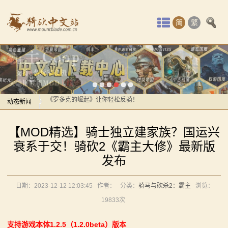
首
简
繁
页
最
感谢你们，与我们一起缅怀ipek
【MOD精选】方旗直接原地坐牢！我的罗多克回来啦！
新
《罗多克的崛起》让你轻松反骑！
动
动态新闻
深切缅怀“骑砍之母”——ipek Yavuz女士
感谢你们，与我们一起缅怀ipek
【MOD推荐】熟悉的玩法，不一样的体验！《那落迦之
态
【MOD精选】骑士独立建家族？国运兴
【MOD精选】方旗直接原地坐牢！我的罗多克回来啦！
境：涅槃歌》全新内容重构更新！
骑
衰系于交！骑砍2《霸主大修》最新版
《罗多克的崛起》让你轻松反骑！
【MOD精选】重生之我在卡拉迪亚当剑修！《修仙·飞
发布
马
深切缅怀“骑砍之母”——ipek Yavuz女士
剑》让骑砍2变修真界！
【MOD推荐】熟悉的玩法，不一样的体验！《那落迦之
【MOD精选】古典时代大舞台！有兵有将你就来！《公
与
日期：2023-12-12 12:03:45
作者：
分类：
骑马与砍杀2：霸主
浏览：
境：涅槃歌》全新内容重构更新！
元275年前的战帆》带你领略历史的厚重！
19833次
砍
【MOD精选】重生之我在卡拉迪亚当剑修！《修仙·飞
【MOD精选】和几十号兄弟开黑攻城！《一起霸主》让
​支持游戏本体1.2.5（1.2.0beta）版本
剑》让骑砍2变修真界！
你告别单人模式！
杀