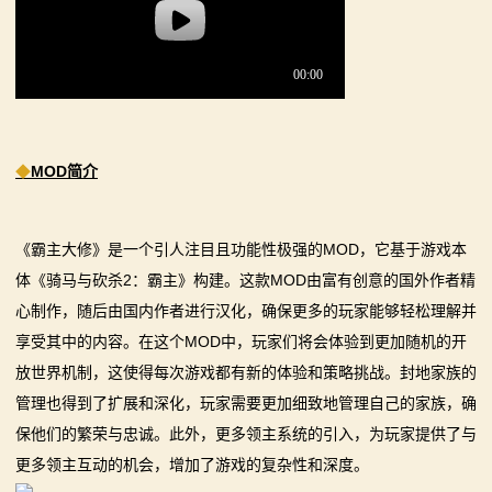
系
列
媒
体
◆
MOD简介
中
心
《霸主大修》是一个引人注目且功能性极强的MOD，它基于游戏本
体《骑马与砍杀2：霸主》构建。这款MOD由富有创意的国外作者精
精
心制作，随后由国内作者进行汉化，确保更多的玩家能够轻松理解并
享受其中的内容。在这个MOD中，玩家们将会体验到更加随机的开
彩
放世界机制，这使得每次游戏都有新的体验和策略挑战。封地家族的
视
管理也得到了扩展和深化，玩家需要更加细致地管理自己的家族，确
保他们的繁荣与忠诚。此外，更多领主系统的引入，为玩家提供了与
频
更多领主互动的机会，增加了游戏的复杂性和深度。
原