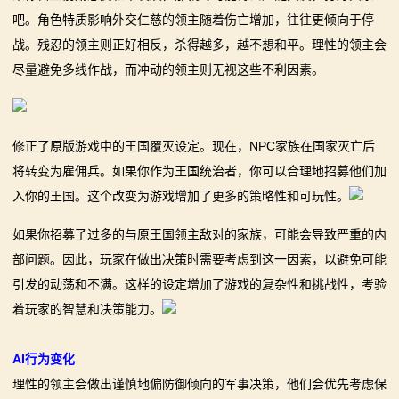
骑
吧。角色特质影响外交仁慈的领主随着伤亡增加，往往更倾向于停
战。残忍的领主则正好相反，杀得越多，越不想和平。理性的领主会
砍
尽量避免多线作战，而冲动的领主则无视这些不利因素。
百
科
修正了原版游戏中的王国覆灭设定。现在，NPC家族在国家灭亡后
火
将转变为雇佣兵。如果你作为王国统治者，你可以合理地招募他们加
入你的王国。这个改变为游戏增加了更多的策略性和可玩性。
爆
如果你招募了过多的与原王国领主敌对的家族，可能会导致严重的内
论
部问题。因此，玩家在做出决策时需要考虑到这一因素，以避免可能
坛
引发的动荡和不满。这样的设定增加了游戏的复杂性和挑战性，考验
着玩家的智慧和决策能力。
AI行为变化
理性的领主会做出谨慎地偏防御倾向的军事决策，他们会优先考虑保