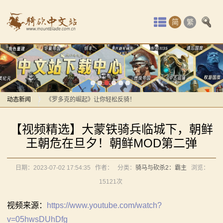
首
简
繁
页
最
感谢你们，与我们一起缅怀ipek
新
【MOD精选】方旗直接原地坐牢！我的罗多克回来啦！
动
动态新闻
《罗多克的崛起》让你轻松反骑！
深切缅怀“骑砍之母”——ipek Yavuz女士
感谢你们，与我们一起缅怀ipek
态
【视频精选】大蒙铁骑兵临城下，朝鲜
【MOD推荐】熟悉的玩法，不一样的体验！《那落迦之
【MOD精选】方旗直接原地坐牢！我的罗多克回来啦！
骑
王朝危在旦夕！朝鲜MOD第二弹
境：涅槃歌》全新内容重构更新！
《罗多克的崛起》让你轻松反骑！
马
【MOD精选】重生之我在卡拉迪亚当剑修！《修仙·飞
深切缅怀“骑砍之母”——ipek Yavuz女士
日期：2023-07-02 17:54:35
作者：
分类：
骑马与砍杀2：霸主
浏览：
剑》让骑砍2变修真界！
【MOD推荐】熟悉的玩法，不一样的体验！《那落迦之
与
15121次
【MOD精选】古典时代大舞台！有兵有将你就来！《公
境：涅槃歌》全新内容重构更新！
砍
元275年前的战帆》带你领略历史的厚重！
【MOD精选】重生之我在卡拉迪亚当剑修！《修仙·飞
视频来源：
https://www.youtube.com/watch?
v=05hwsDUhDfg
【MOD精选】和几十号兄弟开黑攻城！《一起霸主》让
剑》让骑砍2变修真界！
杀