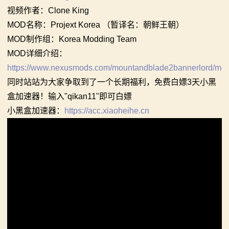
视频作者：Clone King
你告别单人模式！
【MOD精选】古典时代大舞台！有兵有将你就来！《公
2：
MOD名称：Projext Korea （暂译名：朝鲜王朝）
【MOD精选】别人砍杀打仗，我在朝堂玩派系博弈！
元275年前的战帆》带你领略历史的厚重！
MOD制作组：Korea Modding Team
霸
《内战》让骑友体验被领主起兵逼宫！
【MOD精选】和几十号兄弟开黑攻城！《一起霸主》让
MOD详细介绍：
【MOD精选】告别流浪征战，亲手打造你的营地！《建
你告别单人模式！
主
https://www.nexusmods.com/mountandblade2bannerlord/mo
立家园：改良版》已更新至最新版本！
【MOD精选】别人砍杀打仗，我在朝堂玩派系博弈！
同时站站为大家争取到了一个长期福利，免费白嫖3天小黑
骑
骑砍2《战帆》v1.2.7与本体v1.4.7正式版更新日志
《内战》让骑友体验被领主起兵逼宫！
盒加速器！输入"qikan11"即可白嫖
【MOD精选】告别流浪征战，亲手打造你的营地！《建
马
小黑盒加速器：
https://acc.xiaoheihe.cn
立家园：改良版》已更新至最新版本！
与
骑砍2《战帆》v1.2.7与本体v1.4.7正式版更新日志
砍
杀
1
全