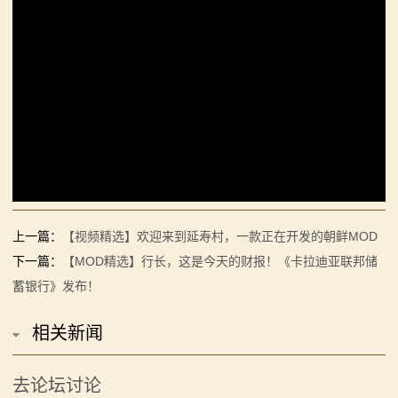
系
列
媒
体
中
心
上一篇：
【视频精选】欢迎来到延寿村，一款正在开发的朝鲜MOD
精
下一篇：
【MOD精选】行长，这是今天的财报！《卡拉迪亚联邦储
彩
蓄银行》发布！
视
相关新闻
频
去论坛讨论
原