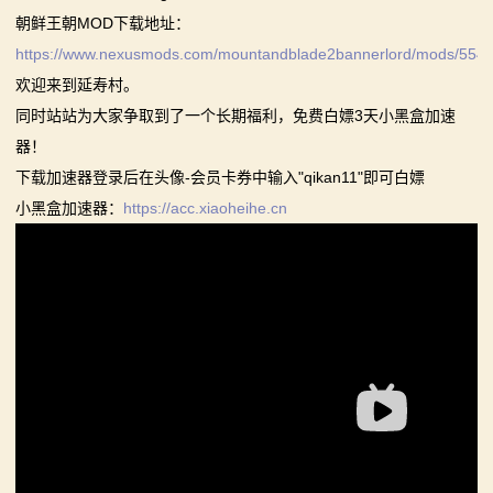
朝鲜王朝MOD下载地址：
你告别单人模式！
【MOD精选】古典时代大舞台！有兵有将你就来！《公
2：
https://www.nexusmods.com/mountandblade2bannerlord/mods/554
【MOD精选】别人砍杀打仗，我在朝堂玩派系博弈！
元275年前的战帆》带你领略历史的厚重！
欢迎来到延寿村。
霸
《内战》让骑友体验被领主起兵逼宫！
【MOD精选】和几十号兄弟开黑攻城！《一起霸主》让
同时站站为大家争取到了一个长期福利，免费白嫖3天小黑盒加速
【MOD精选】告别流浪征战，亲手打造你的营地！《建
你告别单人模式！
主
器！
立家园：改良版》已更新至最新版本！
【MOD精选】别人砍杀打仗，我在朝堂玩派系博弈！
下载加速器登录后在头像-会员卡券中输入"qikan11"即可白嫖
骑
骑砍2《战帆》v1.2.7与本体v1.4.7正式版更新日志
《内战》让骑友体验被领主起兵逼宫！
小黑盒加速器：
https://acc.xiaoheihe.cn
【MOD精选】告别流浪征战，亲手打造你的营地！《建
马
立家园：改良版》已更新至最新版本！
与
骑砍2《战帆》v1.2.7与本体v1.4.7正式版更新日志
砍
杀
1
全