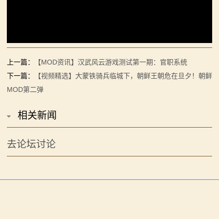
系
列
媒
上一篇：
【MOD资讯】汉武风云游戏测试第一期：官职系统
体
下一篇：
【视频精选】大蒙铁骑兵临城下，朝鲜王朝危在旦夕！朝鲜
MOD第二弹
中
心
相关新闻
精
去论坛讨论
彩
视
频
原