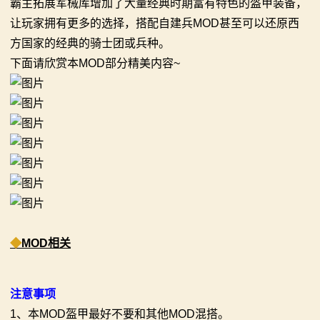
霸主拓展军械库增加了大量经典时期富有特色的盔甲装备，
让玩家拥有更多的选择，搭配自建兵MOD甚至可以还原西
画
方国家的经典的骑士团或兵种。
漫
下面请欣赏本MOD部分精美内容~
画
下
载
中
心
MOD
◆
MOD相关
中
注意事项
心
1、本MOD盔甲最好不要和其他MOD混搭。