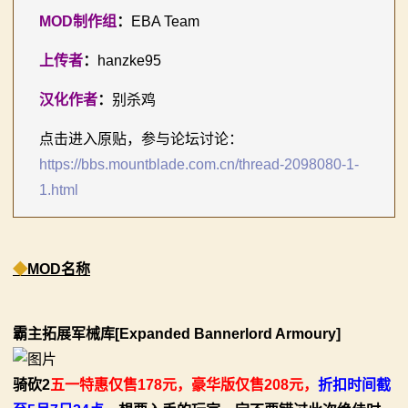
MOD制作组
你告别单人模式！
【MOD精选】古典时代大舞台！有兵有将你就来！《公
：
EBA Team
2：
【MOD精选】别人砍杀打仗，我在朝堂玩派系博弈！
元275年前的战帆》带你领略历史的厚重！
上传者
：
hanzke95
霸
《内战》让骑友体验被领主起兵逼宫！
【MOD精选】和几十号兄弟开黑攻城！《一起霸主》让
汉化作者
：
别杀鸡
【MOD精选】告别流浪征战，亲手打造你的营地！《建
你告别单人模式！
主
立家园：改良版》已更新至最新版本！
【MOD精选】别人砍杀打仗，我在朝堂玩派系博弈！
点击进入原贴，参与论坛讨论：
骑
骑砍2《战帆》v1.2.7与本体v1.4.7正式版更新日志
《内战》让骑友体验被领主起兵逼宫！
https://bbs.mountblade.com.cn/thread-2098080-1-
【MOD精选】告别流浪征战，亲手打造你的营地！《建
1.html
马
立家园：改良版》已更新至最新版本！
与
骑砍2《战帆》v1.2.7与本体v1.4.7正式版更新日志
砍
◆
MOD名称
杀
霸主拓展军械库[Expanded Bannerlord Armoury]
1
全
骑砍2
五一特惠仅售178
元，豪华版仅售208元
，
折扣时间截