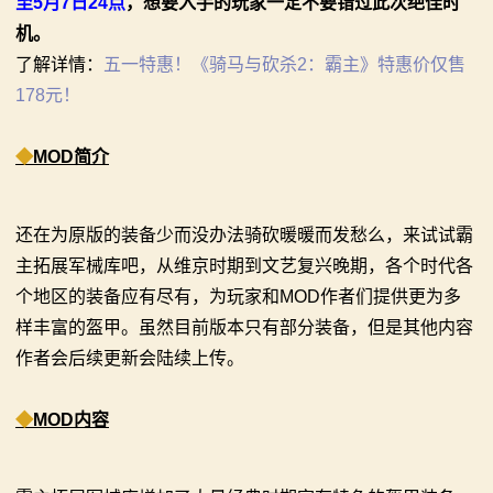
至5月7日24点
，
想要入手的玩家一定不要错过此次绝佳时
系
机。
列
了解详情：
五一特惠！《骑马与砍杀2：霸主》特惠价仅售
178元！
媒
体
◆
MOD简介
中
还在为原版的装备少而没办法骑砍暖暖而发愁么，来试试霸
心
主拓展军械库吧，从维京时期到文艺复兴晚期，各个时代各
个地区的装备应有尽有，为玩家和MOD作者们提供更为多
精
样丰富的盔甲。虽然目前版本只有部分装备，但是其他内容
彩
作者会后续更新会陆续上传。
视
◆
MOD内容
频
原