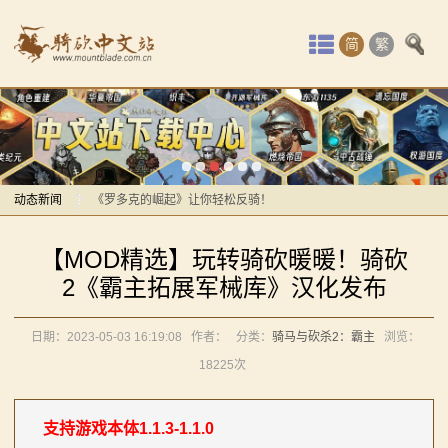
首
简
繁
页
最
感谢你们，与我们一起缅怀ipek
新
【MOD精选】方旗直接原地坐牢！我的罗多克回来啦！
动
动态新闻
《罗多克的崛起》让你轻松反骑！
深切缅怀“骑砍之母”——ipek Yavuz女士
感谢你们，与我们一起缅怀ipek
态
【MOD精选】玩转骑砍暖暖！骑砍
【MOD推荐】熟悉的玩法，不一样的体验！《那落迦之
【MOD精选】方旗直接原地坐牢！我的罗多克回来啦！
骑
2《霸主拓展军械库》汉化发布
境：涅槃歌》全新内容重构更新！
《罗多克的崛起》让你轻松反骑！
马
【MOD精选】重生之我在卡拉迪亚当剑修！《修仙·飞
深切缅怀“骑砍之母”——ipek Yavuz女士
日期：2023-05-03 16:19:08
作者：
分类：
骑马与砍杀2：霸主
浏览：
剑》让骑砍2变修真界！
【MOD推荐】熟悉的玩法，不一样的体验！《那落迦之
与
18225次
【MOD精选】古典时代大舞台！有兵有将你就来！《公
境：涅槃歌》全新内容重构更新！
砍
元275年前的战帆》带你领略历史的厚重！
【MOD精选】重生之我在卡拉迪亚当剑修！《修仙·飞
支持游戏本体
1.1.3
-
1.1.0
【MOD精选】和几十号兄弟开黑攻城！《一起霸主》让
剑》让骑砍2变修真界！
杀