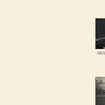
画
漫
画
下
载
中
心
MOD
中
心