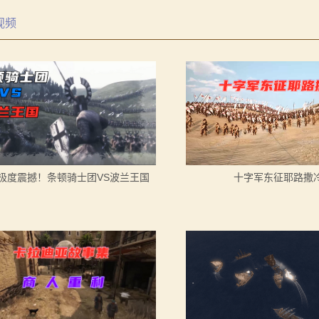
《罗多克的崛起》让你轻松反骑！
场大修》让你沉迷竞技场战斗！
视频
曝光！
境：涅槃歌》全新内容重构更新！
》让骑砍2变修真界！
《罗多克的崛起》让你轻松反骑！
元275年前的战帆》带你领略历史的厚重！
你告别单人模式！
境：涅槃歌》全新内容重构更新！
内战》让骑友体验被领主起兵逼宫！
》让骑砍2变修真界！
元275年前的战帆》带你领略历史的厚重！
你告别单人模式！
十字军东征耶路撒
极度震撼！条顿骑士团VS波兰王国
内战》让骑友体验被领主起兵逼宫！