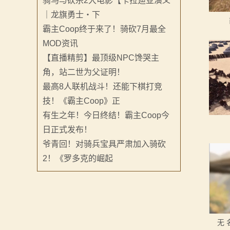
骑马与砍杀2大电影【卡拉迪亚演义
系
｜龙旗勇士・下
霸主Coop终于来了！骑砍7月最全
列
MOD资讯
媒
【直播精剪】最顶级NPC馋哭主
角，站二世为父证明！
体
最高8人联机战斗！还能下棋打竞
中
技！《霸主Coop》正
有生之年！今日终结！霸主Coop今
心
日正式发布！
精
爷青回！对骑兵宝具严肃加入骑砍
2！《罗多克的崛起
彩
视
频
无 
原