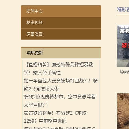
【MOD精选】方旗直接原地坐牢！我的罗多克回来啦！
【MOD精选】卡拉迪亚第一武道会？全新模式的《竞技
精彩
深切缅怀“骑砍之母”——ipek Yavuz女士
【MOD资讯】AD1401战前演讲帅炸，以耶2马匹系统
媒体中心
2：
【MOD推荐】熟悉的玩法，不一样的体验！《那落迦之
感谢你们，与我们一起缅怀ipek
精彩视频
霸
【MOD精选】重生之我在卡拉迪亚当剑修！《修仙·飞剑
【MOD精选】方旗直接原地坐牢！我的罗多克回来啦！
原画漫画
【MOD精选】古典时代大舞台！有兵有将你就来！《公
深切缅怀“骑砍之母”——ipek Yavuz女士
主
【MOD精选】和几十号兄弟开黑攻城！《一起霸主》让
【MOD推荐】熟悉的玩法，不一样的体验！《那落迦之
骑
最后更新
【MOD精选】别人砍杀打仗，我在朝堂玩派系博弈！《
【MOD精选】重生之我在卡拉迪亚当剑修！《修仙·飞剑
马
【MOD精选】古典时代大舞台！有兵有将你就来！《公
【直播精剪】魔戒特殊兵种招募教
【MOD精选】和几十号兄弟开黑攻城！《一起霸主》让
场面
学！矮人弩手属性
与
【MOD精选】别人砍杀打仗，我在朝堂玩派系博弈！《
摇一车面包人去竞技场打团战？！骑
砍
砍2《竞技场大修
骑砍2惊现赛博都市，空中竟悬浮着
杀
太空巨舰？！
1
蒙古铁蹄将至！在骑砍2《东欧
1259》中重塑中世纪
全