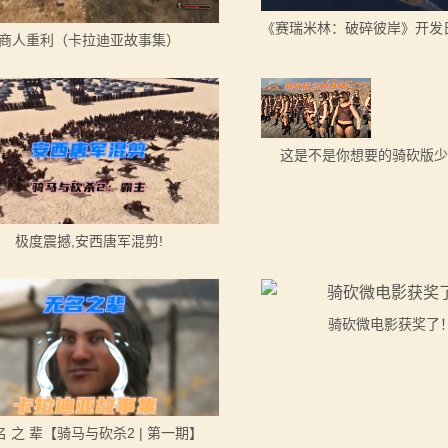
商人重利（卡拉迪亚故事集）
这是不是你想要的骑砍版少
极度震撼,安西唐军混剪!
骑砍微电影获奖了
名 之 辈【骑马与砍杀2 | 第一期】