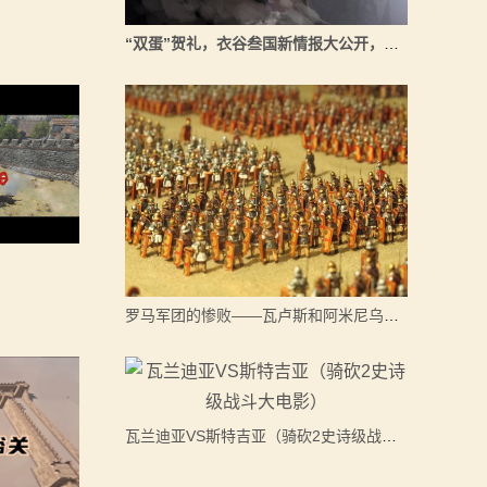
“双蛋”贺礼，衣谷叁国新情报大公开，中文站周年庆活动即将来袭！
罗马军团的惨败——瓦卢斯和阿米尼乌斯的故事！
瓦兰迪亚VS斯特吉亚（骑砍2史诗级战斗大电影）