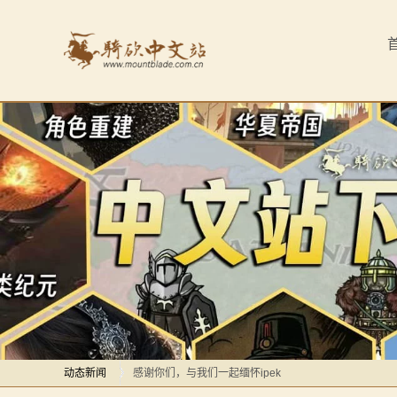
首
页
最
新
动
态
骑
马
【MOD精选】卡拉迪亚第一武道会？全新模式的《竞技
与
【MOD资讯】AD1401战前演讲帅炸，以耶2马匹系统
砍
动态新闻
感谢你们，与我们一起缅怀ipek
杀