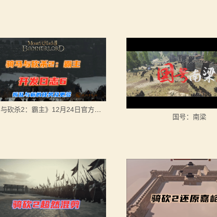
《骑马与砍杀2：霸主》12月24日官方开发日志6：叛乱与新的任务及更多
国号：南梁