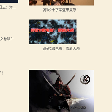
《赛瑞米林：破碎彼岸》开发日志：海战系统
骑砍2十字军盔甲复原！
女卷轴?!
骑砍2微电影：雪原大战
！