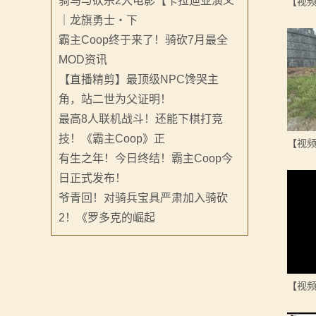
骑马与砍杀2大电影【卡拉迪亚演义
系
｜龙旗勇士・下
霸主Coop终于来了！骑砍7月最全
列
MOD资讯
媒
【直播精剪】最顶级NPC馋哭主
角，站二世为父证明！
体
最高8人联机战斗！还能下棋打竞
中
技！《霸主Coop》正
有生之年！今日终结！霸主Coop今
心
日正式发布！
精
爷青回！对骑兵宝具严肃加入骑砍
2！《罗多克的崛起
彩
视
频
原