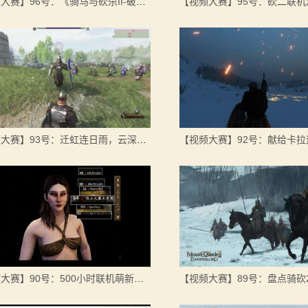
【视频大赛】96号：《骑马与砍杀II-破碎的大陆》电影宣传片！！！
【视频大赛】93号：迁虹连日雨，云深不知处2
【视频大赛】90号：500小时联机萌新击杀集锦【踩点燃向】【60帧】