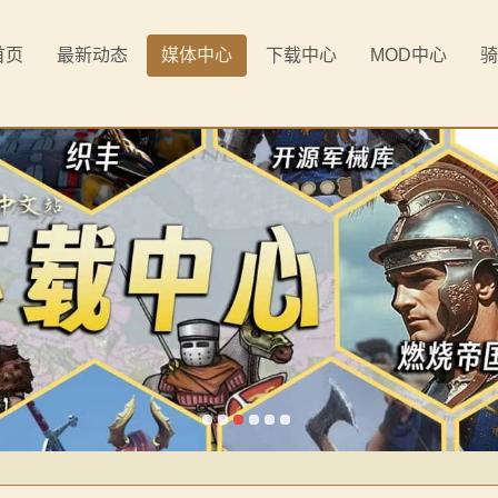
首页
最新动态
媒体中心
下载中心
MOD中心
骑
场大修》让你沉迷竞技场战斗！
曝光！