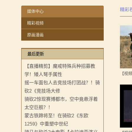
【MOD精选】方旗直接原地坐牢！我的罗多克回来啦！
【MOD精选】卡拉迪亚第一武道会？全新模式的《竞技
精彩
深切缅怀“骑砍之母”——ipek Yavuz女士
【MOD资讯】AD1401战前演讲帅炸，以耶2马匹系统
媒体中心
2：
【MOD推荐】熟悉的玩法，不一样的体验！《那落迦之
感谢你们，与我们一起缅怀ipek
精彩视频
霸
【MOD精选】重生之我在卡拉迪亚当剑修！《修仙·飞剑
【MOD精选】方旗直接原地坐牢！我的罗多克回来啦！
原画漫画
【MOD精选】古典时代大舞台！有兵有将你就来！《公
深切缅怀“骑砍之母”——ipek Yavuz女士
主
【MOD精选】和几十号兄弟开黑攻城！《一起霸主》让
【MOD推荐】熟悉的玩法，不一样的体验！《那落迦之
骑
最后更新
【MOD精选】别人砍杀打仗，我在朝堂玩派系博弈！《
【MOD精选】重生之我在卡拉迪亚当剑修！《修仙·飞剑
马
【MOD精选】古典时代大舞台！有兵有将你就来！《公
【直播精剪】魔戒特殊兵种招募教
【MOD精选】和几十号兄弟开黑攻城！《一起霸主》让
学！矮人弩手属性
与
【MOD精选】别人砍杀打仗，我在朝堂玩派系博弈！《
摇一车面包人去竞技场打团战？！骑
砍
砍2《竞技场大修
骑砍2惊现赛博都市，空中竟悬浮着
杀
太空巨舰？！
1
蒙古铁蹄将至！在骑砍2《东欧
1259》中重塑中世纪
全