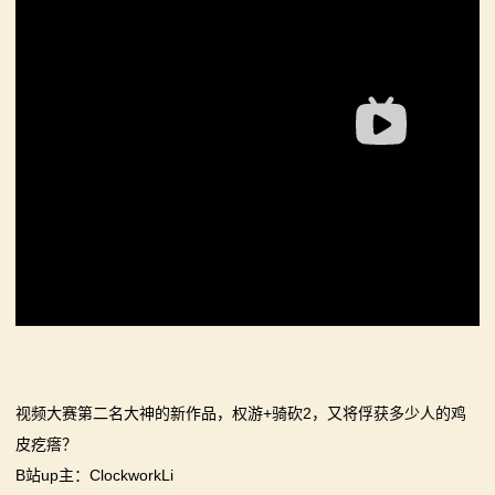
你告别单人模式！
【MOD精选】古典时代大舞台！有兵有将你就来！《公
2：
【MOD精选】别人砍杀打仗，我在朝堂玩派系博弈！
元275年前的战帆》带你领略历史的厚重！
霸
《内战》让骑友体验被领主起兵逼宫！
【MOD精选】和几十号兄弟开黑攻城！《一起霸主》让
【MOD精选】告别流浪征战，亲手打造你的营地！《建
你告别单人模式！
主
立家园：改良版》已更新至最新版本！
【MOD精选】别人砍杀打仗，我在朝堂玩派系博弈！
骑
骑砍2《战帆》v1.2.7与本体v1.4.7正式版更新日志
《内战》让骑友体验被领主起兵逼宫！
【MOD精选】告别流浪征战，亲手打造你的营地！《建
马
立家园：改良版》已更新至最新版本！
与
骑砍2《战帆》v1.2.7与本体v1.4.7正式版更新日志
砍
杀
视频大赛第二名大神的新作品，权游+骑砍2，又将俘获多少人的鸡
1
皮疙瘩？
全
B站up主：ClockworkLi