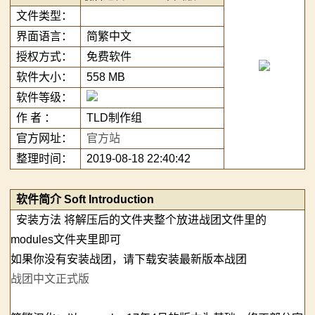
文件类型：
布！
化版发布！
2：
界面语言：
简繁中文
【视频精选】大神用骑砍2重制了20年前的骑砍前身，
豪杰云集，逐梦巅峰！第十届战团中国联赛即将开赛！
授权方式：
免费软件
霸
骑砍2战团可提上日程？
【MOD精选】巾帼不让须眉！《少女与骑砍》汉化版发
软件大小：
558 MB
【MOD推荐】天下布武，乱世枭雄！《下克上:大名重
布！
主
软件等级：
构版》汉化版发布！
【视频精选】大神用骑砍2重制了20年前的骑砍前身，
作 者 ：
TLD制作组
骑
【MOD精选】肌肉猛男进击卡拉迪亚！骑砍2《斯巴达
骑砍2战团可提上日程？
官方网址：
官方站
300勇士》发布！
【MOD推荐】天下布武，乱世枭雄！《下克上:大名重
马
整理时间：
2019-08-18 22:40:42
构版》汉化版发布！
与
【MOD精选】肌肉猛男进击卡拉迪亚！骑砍2《斯巴达
软件简介 Soft Introduction
300勇士》发布！
砍
安装方法 将解压后的文件夹整个放进战团文件里的
杀
modules文件夹里即可
如果你没有安装战团，请下载安装最新版本战团
1
战团中文正式版
全