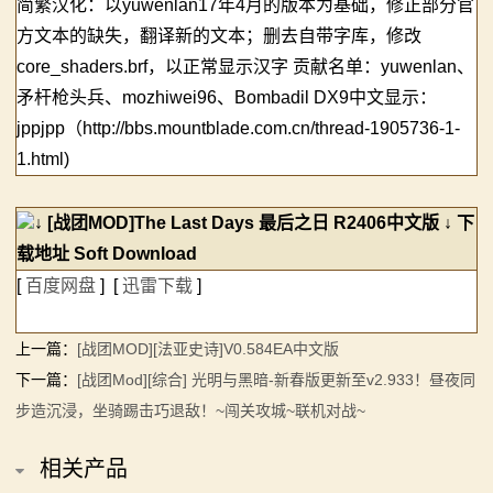
简繁汉化：以yuwenlan17年4月的版本为基础，修正部分官
系
方文本的缺失，翻译新的文本；删去自带字库，修改
列
core_shaders.brf，以正常显示汉字 贡献名单：yuwenlan、
矛杆枪头兵、mozhiwei96、Bombadil DX9中文显示：
媒
jppjpp（http://bbs.mountblade.com.cn/thread-1905736-1-
体
1.html)
中
↓ [战团MOD]The Last Days 最后之日 R2406中文版 ↓ 下
心
载地址 Soft Download
[
百度网盘
] [
迅雷下载
]
精
彩
上一篇：
[战团MOD][法亚史诗]V0.584EA中文版
下一篇：
[战团Mod][综合] 光明与黑暗-新春版更新至v2.933！昼夜同
视
步造沉浸，坐骑踢击巧退敌！~闯关攻城~联机对战~
频
相关产品
原