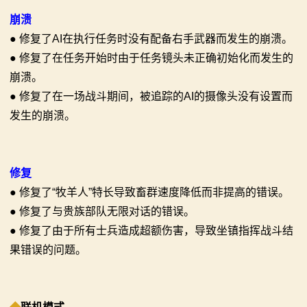
系
崩溃
列
● 修复了AI在执行任务时没有配备右手武器而发生的崩溃。
● 修复了在任务开始时由于任务镜头未正确初始化而发生的
媒
崩溃。
● 修复了在一场战斗期间，被追踪的AI的摄像头没有设置而
体
发生的崩溃。
中
心
修复
精
● 修复了“牧羊人”特长导致畜群速度降低而非提高的错误。
● 修复了与贵族部队无限对话的错误。
彩
● 修复了由于所有士兵造成超额伤害，导致坐镇指挥战斗结
视
果错误的问题。
频
原