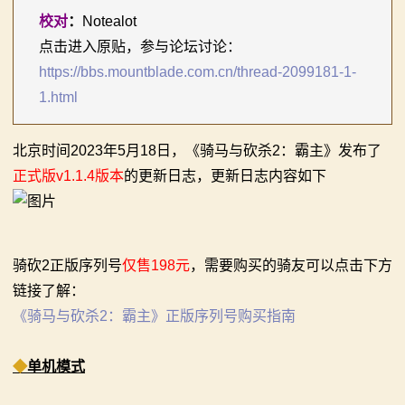
校对
：
Notealot
你告别单人模式！
【MOD精选】古典时代大舞台！有兵有将你就来！《公
2：
点击进入原贴，参与论坛讨论：
【MOD精选】别人砍杀打仗，我在朝堂玩派系博弈！
元275年前的战帆》带你领略历史的厚重！
https://bbs.mountblade.com.cn/thread-2099181-1-
霸
《内战》让骑友体验被领主起兵逼宫！
【MOD精选】和几十号兄弟开黑攻城！《一起霸主》让
1.html
【MOD精选】告别流浪征战，亲手打造你的营地！《建
你告别单人模式！
主
立家园：改良版》已更新至最新版本！
【MOD精选】别人砍杀打仗，我在朝堂玩派系博弈！
北京时间2023年5月18日，《骑马与砍杀2：霸主》发布了
骑
骑砍2《战帆》v1.2.7与本体v1.4.7正式版更新日志
《内战》让骑友体验被领主起兵逼宫！
正式版v1.1.4版本
的更新日志，更新日志内容如下
【MOD精选】告别流浪征战，亲手打造你的营地！《建
马
立家园：改良版》已更新至最新版本！
与
骑砍2《战帆》v1.2.7与本体v1.4.7正式版更新日志
骑砍2正版序列号
仅售198元
，需要购买的骑友可以点击下方
砍
链接了解：
杀
《骑马与砍杀2：霸主》正版序列号购买指南
1
◆
单机模式
全