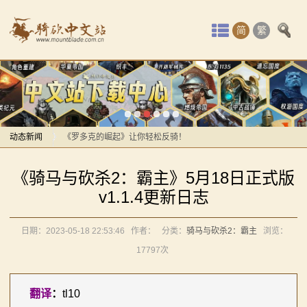
首
简
繁
页
最
感谢你们，与我们一起缅怀ipek
新
【MOD精选】方旗直接原地坐牢！我的罗多克回来啦！
动
动态新闻
《罗多克的崛起》让你轻松反骑！
深切缅怀“骑砍之母”——ipek Yavuz女士
感谢你们，与我们一起缅怀ipek
态
《骑马与砍杀2：霸主》5月18日正式版
【MOD推荐】熟悉的玩法，不一样的体验！《那落迦之
【MOD精选】方旗直接原地坐牢！我的罗多克回来啦！
骑
v1.1.4更新日志
境：涅槃歌》全新内容重构更新！
《罗多克的崛起》让你轻松反骑！
马
【MOD精选】重生之我在卡拉迪亚当剑修！《修仙·飞
深切缅怀“骑砍之母”——ipek Yavuz女士
日期：2023-05-18 22:53:46
作者：
分类：
骑马与砍杀2：霸主
浏览：
剑》让骑砍2变修真界！
【MOD推荐】熟悉的玩法，不一样的体验！《那落迦之
与
17797次
【MOD精选】古典时代大舞台！有兵有将你就来！《公
境：涅槃歌》全新内容重构更新！
砍
元275年前的战帆》带你领略历史的厚重！
【MOD精选】重生之我在卡拉迪亚当剑修！《修仙·飞
翻译
：
tl10
【MOD精选】和几十号兄弟开黑攻城！《一起霸主》让
剑》让骑砍2变修真界！
杀