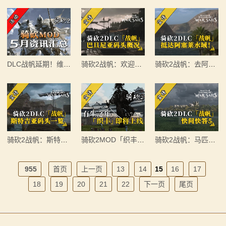
系
列
媒
DLC战帆延期！维多利亚1860发布！骑砍5月最全MOD资讯
骑砍2战帆：欢迎参观巴丹尼亚船坞！
骑砍2战帆：去阿塞莱看海！
体
中
心
精
骑砍2战帆：斯特吉亚造船厂已准备就绪
骑砍2MOD「织丰」终极预告片
骑砍2战帆：马匹占用货舱空间说明
彩
955
首页
上一页
13
14
15
16
17
视
18
19
20
21
22
下一页
尾页
频
原