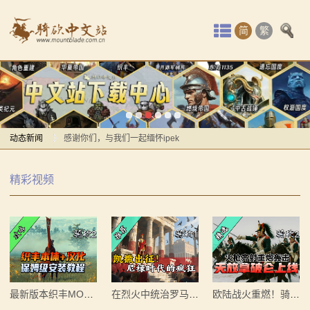
首
简
繁
页
最
【MOD资讯】AD1401战前演讲帅炸，以耶2马匹系统
新
曝光！
动
动态新闻
感谢你们，与我们一起缅怀ipek
【MOD精选】方旗直接原地坐牢！我的罗多克回来啦！
【MOD资讯】AD1401战前演讲帅炸，以耶2马匹系统
态
精彩视频
《罗多克的崛起》让你轻松反骑！
曝光！
骑
深切缅怀“骑砍之母”——ipek Yavuz女士
感谢你们，与我们一起缅怀ipek
马
【MOD推荐】熟悉的玩法，不一样的体验！《那落迦之
【MOD精选】方旗直接原地坐牢！我的罗多克回来啦！
境：涅槃歌》全新内容重构更新！
《罗多克的崛起》让你轻松反骑！
与
【MOD精选】重生之我在卡拉迪亚当剑修！《修仙·飞
深切缅怀“骑砍之母”——ipek Yavuz女士
砍
剑》让骑砍2变修真界！
【MOD推荐】熟悉的玩法，不一样的体验！《那落迦之
最新版本织丰MOD必看安装指南！
在烈火中统治罗马，战团MOD《凯撒出征》汉化上线
欧陆战火重燃！骑砍2MOD《天放拿破仑》带你亲征欧陆战场！
【MOD精选】古典时代大舞台！有兵有将你就来！《公
境：涅槃歌》全新内容重构更新！
杀