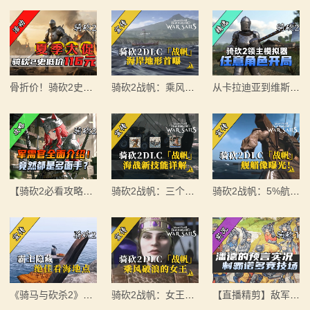
元275年前的战帆》带你领略历史的厚重！
【MOD精选】重生之我在卡拉迪亚当剑修！《修仙·飞
2：
【MOD精选】和几十号兄弟开黑攻城！《一起霸主》让
剑》让骑砍2变修真界！
霸
你告别单人模式！
【MOD精选】古典时代大舞台！有兵有将你就来！《公
【MOD精选】别人砍杀打仗，我在朝堂玩派系博弈！
元275年前的战帆》带你领略历史的厚重！
主
骨折价！骑砍2史低116元！
骑砍2战帆：乘风破浪，驭海称王！
从卡拉迪亚到维斯特洛，任意身份任你驰骋，尽在《任意角色开局》！
《内战》让骑友体验被领主起兵逼宫！
【MOD精选】和几十号兄弟开黑攻城！《一起霸主》让
骑
【MOD精选】告别流浪征战，亲手打造你的营地！《建
你告别单人模式！
立家园：改良版》已更新至最新版本！
【MOD精选】别人砍杀打仗，我在朝堂玩派系博弈！
马
《内战》让骑友体验被领主起兵逼宫！
与
【MOD精选】告别流浪征战，亲手打造你的营地！《建
【骑砍2必看攻略】军需官NPC的最佳人选！妹妹之外还有高手？
骑砍2战帆：三个船新技能
骑砍2战帆：5%航速？不，是100%的史诗感！
立家园：改良版》已更新至最新版本！
砍
杀
1
全
《骑马与砍杀2》隐藏彩蛋：悬崖边的野餐椅，最浪漫观景台​​
骑砍2战帆：女王已上船！
【直播精剪】敌军不堪受辱排队跳水