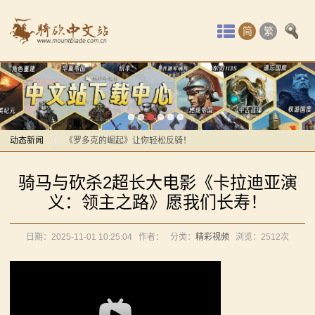
首
简
繁
页
最
感谢你们，与我们一起缅怀ipek
新
【MOD精选】方旗直接原地坐牢！我的罗多克回来啦！
动
动态新闻
《罗多克的崛起》让你轻松反骑！
深切缅怀“骑砍之母”——ipek Yavuz女士
感谢你们，与我们一起缅怀ipek
态
骑马与砍杀2超长大电影《卡拉迪亚演
【MOD推荐】熟悉的玩法，不一样的体验！《那落迦之
【MOD精选】方旗直接原地坐牢！我的罗多克回来啦！
骑
义：领主之路》愿我们长寿！
境：涅槃歌》全新内容重构更新！
《罗多克的崛起》让你轻松反骑！
马
【MOD精选】重生之我在卡拉迪亚当剑修！《修仙·飞
深切缅怀“骑砍之母”——ipek Yavuz女士
日期：2025-11-01 10:25:04
作者：
分类：
精彩视频
浏览：
2512次
剑》让骑砍2变修真界！
【MOD推荐】熟悉的玩法，不一样的体验！《那落迦之
与
【MOD精选】古典时代大舞台！有兵有将你就来！《公
境：涅槃歌》全新内容重构更新！
砍
元275年前的战帆》带你领略历史的厚重！
【MOD精选】重生之我在卡拉迪亚当剑修！《修仙·飞
【MOD精选】和几十号兄弟开黑攻城！《一起霸主》让
剑》让骑砍2变修真界！
杀