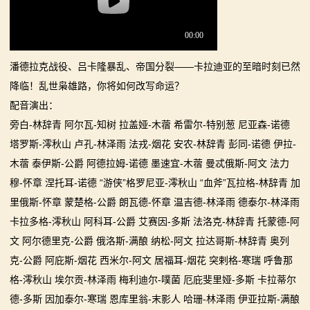
你告别单人模式！
【MOD精选】古典时代大舞台！有兵有将你就来！《公
2：
【MOD精选】别人砍杀打仗，我在朝堂玩派系博弈！
元275年前的战帆》带你领略历史的厚重！
霸
《内战》让骑友体验被领主起兵逼宫！
【MOD精选】和几十号兄弟开黑攻城！《一起霸主》让
潘德拉克战役、吕卡隆暴乱、帝国分裂——卡拉迪亚的至暗时刻已然
【MOD精选】告别流浪征战，亲手打造你的营地！《建
你告别单人模式！
主
降临！乱世枭雄路，你将如何改写命运？
立家园：改良版》已更新至最新版本！
【MOD精选】别人砍杀打仗，我在朝堂玩派系博弈！
配音演出：
骑
骑砍2《战帆》v1.2.7与本体v1.4.7正式版更新日志
《内战》让骑友体验被领主起兵逼宫！
旁白-林辞青 阿尔瓦-知树 拉盖娅-木蓿 希雷尔-特别葱 尼亚森-诺德
【MOD精选】告别流浪征战，亲手打造你的营地！《建
塔罗斯-澪秋山 卢孔-林泽雨 法戎-烟花 安农-林辞青 彭同-诺德 伊拉-
马
立家园：改良版》已更新至最新版本！
木蓿 泰伊斯-公爵 阿德拉姆-诺德 墨速宜-木蓿 曼忒俄斯-阿文 法力
与
骑砍2《战帆》v1.2.7与本体v1.4.7正式版更新日志
穆-怀章 涅托耳-诺德 “游侠”格罗尼亚-澪秋山 “血斧”瓦拉格-林辞青 加
里俄斯-怀章 蒙楚格-公爵 朗瓦德-怀章 温吉德-林泽雨 德泰尔-林泽雨
砍
卡拉多格-澪秋山 阿科耳-公爵 艾赛因-多斯 法洛克-林辞青 托蒙德-阿
杀
文 阿尔德里克-公爵 俄洛斯-满酿 纳松-阿文 拉达哥斯-林辞青 奥列
克-公爵 阿庇斯-烟花 西米尔-阿文 居福耳-烟花 突剌格-寒瑞 呼鲁那
1
格-澪秋山 埃尔贡-林泽雨 梅利迪尔-噗菌 厄庇斐里娅-多斯 卡拉蒂尔
全
德-多斯 因加泰尔-寒瑞 恩库里翁-末影人 哈珊-林泽雨 伊亚拉斯-满酿