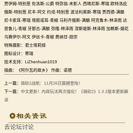
贾伊姆-特别葱 佐洛斯-公爵 特弥翁-末影人 西喀尼斯-寒瑞 欧特洛庇
系
俄斯-特别葱 尼丰-阿文 约戎-特别葱 波法利奥斯-寒瑞 贾西德-满酿
列
尼卡索耳-寒瑞 塔叙诺耳-青椒 马利齐俄斯-满酿 阿克鲁木-林泽雨 达
思鲁儿-青椒 牙那古-满酿 弥隆-林泽雨 涅斯堤斯-林泽雨 加赖斯-烟花
媒
乌赛伊尔-阿文 伊丝卡-青椒 费纳甘-勋宗
体
特殊摄影：君士塔莉娅
图标设计：寒瑞
中
技术支持：LiZhenhuan1019
心
插曲：《阿尔瓦的故乡》 作曲：诺德
精
上一篇：
骑砍2战帆：11月26日震撼登陆！
下一篇：
中文更新！内政玩法再次强化！《骑砍2》1.3.2版本更新解
彩
读
视
频
去论坛讨论
原