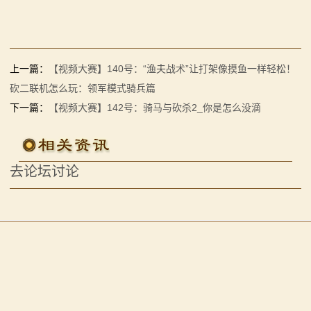
系
列
上一篇：
【视频大赛】140号：“渔夫战术”让打架像摸鱼一样轻松！
媒
砍二联机怎么玩：领军模式骑兵篇
体
下一篇：
【视频大赛】142号：骑马与砍杀2_你是怎么没滴
中
心
去论坛讨论
精
彩
视
频
湘ICP备2021013296号-1 湘公网安备 43011102002110号
原
CopyRight © 2007-2022 mountblade.com.cn All Right Reserved