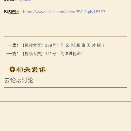
系
B站链接：
https://www.bilibili.com/video/BV12g4y1B7P7
列
媒
体
上一篇：
【视频大赛】139号：什 么 叫 军 事 天 才 啊 ？
下一篇：
【视频大赛】141号：剑法进化论！
中
心
精
去论坛讨论
彩
视
频
原
湘ICP备2021013296号-1 湘公网安备 43011102002110号