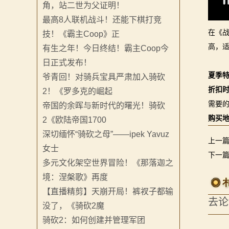
角，站二世为父证明！
系
最高8人联机战斗！还能下棋打竞
列
在《
技！《霸主Coop》正
高，
有生之年！今日终结！霸主Coop今
媒
日正式发布！
体
夏季特
爷青回！对骑兵宝具严肃加入骑砍
折扣
2！《罗多克的崛起
中
需要
帝国的余晖与新时代的曙光！骑砍
心
购买
2《欧陆帝国1700
深切缅怀“骑砍之母”——ipek Yavuz
精
上一
女士
下一
彩
多元文化架空世界冒险！《那落迦之
境：涅槃歌》再度
视
【直播精剪】天崩开局！裤衩子都输
去论
频
没了，《骑砍2魔
骑砍2：如何创建并管理军团
原