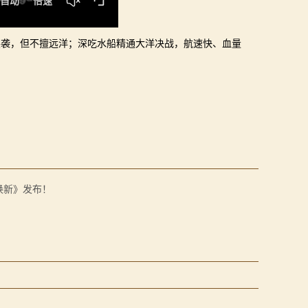
突袭，但不擅远洋；深吃水船精通大洋决战，航速快、血量
焕新》发布！