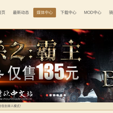
首页
最新动态
媒体中心
下载中心
MOD中心
骑
《罗多克的崛起》让你轻松反骑！
境：涅槃歌》全新内容重构更新！
》让骑砍2变修真界！
元275年前的战帆》带你领略历史的厚重！
你告别单人模式！