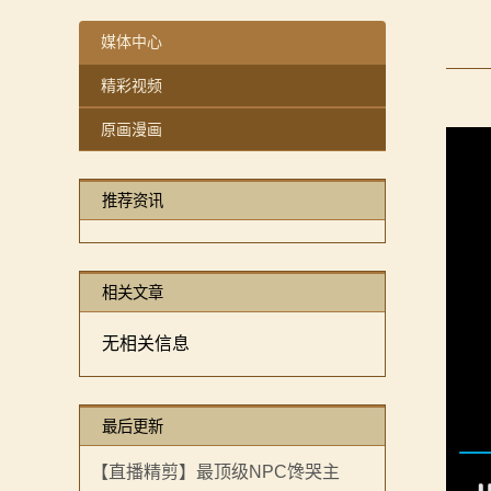
【MOD精选】别人砍杀打仗，我在朝堂玩派系博弈！《
感谢你们，与我们一起缅怀ipek
【MOD精选】告别流浪征战，亲手打造你的营地！《建
【MOD精选】方旗直接原地坐牢！我的罗多克回来啦！
媒体中心
2：
骑砍2《战帆》v1.2.7与本体v1.4.7正式版更新日志
深切缅怀“骑砍之母”——ipek Yavuz女士
精彩视频
霸
【MOD推荐】熟悉的玩法，不一样的体验！《那落迦之
原画漫画
【MOD精选】重生之我在卡拉迪亚当剑修！《修仙·飞剑
主
【MOD精选】古典时代大舞台！有兵有将你就来！《公
骑
推荐资讯
【MOD精选】和几十号兄弟开黑攻城！《一起霸主》让
马
【MOD精选】别人砍杀打仗，我在朝堂玩派系博弈！《
【MOD精选】告别流浪征战，亲手打造你的营地！《建
与
相关文章
骑砍2《战帆》v1.2.7与本体v1.4.7正式版更新日志
砍
无相关信息
杀
1
最后更新
全
【直播精剪】最顶级NPC馋哭主