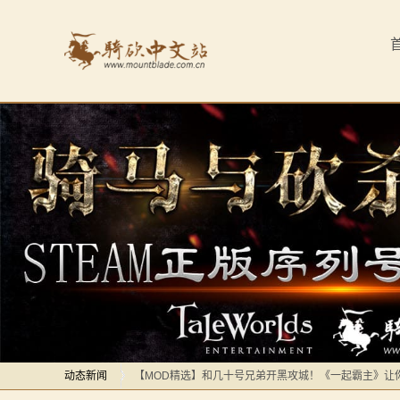
首
页
最
新
动
态
感谢你们，与我们一起缅怀ipek
【MOD精选】方旗直接原地坐牢！我的罗多克回来啦！
骑
深切缅怀“骑砍之母”——ipek Yavuz女士
马
【MOD推荐】熟悉的玩法，不一样的体验！《那落迦之
【MOD精选】重生之我在卡拉迪亚当剑修！《修仙·飞剑
与
【MOD精选】古典时代大舞台！有兵有将你就来！《公
砍
动态新闻
【MOD精选】和几十号兄弟开黑攻城！《一起霸主》让
杀