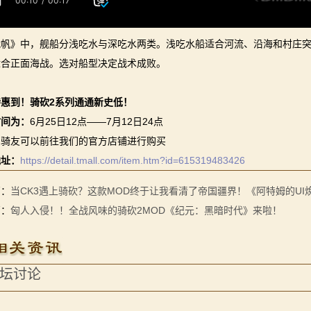
战帆》中，舰船分浅吃水与深吃水两类。浅吃水船适合河流、沿海和村庄
适合正面海战。选对船型决定战术成败。
惠到！骑砍2系列通通新史低！
时间为：
6月25日12点——7月12日24点
的骑友可以前往我们的官方店铺进行购买
地址：
https://detail.tmall.com/item.htm?id=615319483426
篇：
当CK3遇上骑砍？这款MOD终于让我看清了帝国疆界！《阿特姆的UI
篇：
匈人入侵！！全战风味的骑砍2MOD《纪元：黑暗时代》来啦！
坛讨论