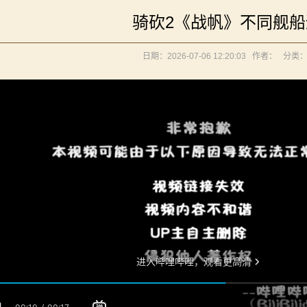
内战》让骑友体验被领主起兵逼宫！
骑砍2《战帆》不同舰
立家园：改良版》已更新至最新版本！
《罗多克的崛起》让你轻松反骑！
日期：2026-07-06 12:20:03
作者：
分类
境：涅槃歌》全新内容重构更新！
》让骑砍2变修真界！
元275年前的战帆》带你领略历史的厚重！
你告别单人模式！
内战》让骑友体验被领主起兵逼宫！
立家园：改良版》已更新至最新版本！