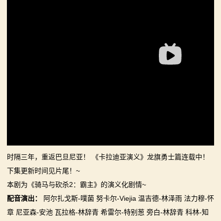
你告别单人模式！
【MOD精选】古典时代大舞台！有兵有将你就来！《公
2：
【MOD精选】别人砍杀打仗，我在朝堂玩派系博弈！
元275年前的战帆》带你领略历史的厚重！
霸
《内战》让骑友体验被领主起兵逼宫！
【MOD精选】和几十号兄弟开黑攻城！《一起霸主》让
【MOD精选】告别流浪征战，亲手打造你的营地！《建
你告别单人模式！
主
立家园：改良版》已更新至最新版本！
【MOD精选】别人砍杀打仗，我在朝堂玩派系博弈！
骑
骑砍2《战帆》v1.2.7与本体v1.4.7正式版更新日志
《内战》让骑友体验被领主起兵逼宫！
【MOD精选】告别流浪征战，亲手打造你的营地！《建
马
立家园：改良版》已更新至最新版本！
与
骑砍2《战帆》v1.2.7与本体v1.4.7正式版更新日志
砍
时隔三年，重返巴旦尼亚！ 《卡拉迪亚演义》龙旗勇士篇连载中！
杀
下集更新时间见片尾！~
本剧为《骑马与砍杀2：霸主》的演义化剧情~
1
配音演出：
阿尔扎戈斯-噗菌 努卡尔-Viejia 温吉德-林泽雨 法力穆-怀
全
章 尼亚森-安池 瓦拉格-林辞青 希雷尔-特别葱 旁白-林辞青 科林-知