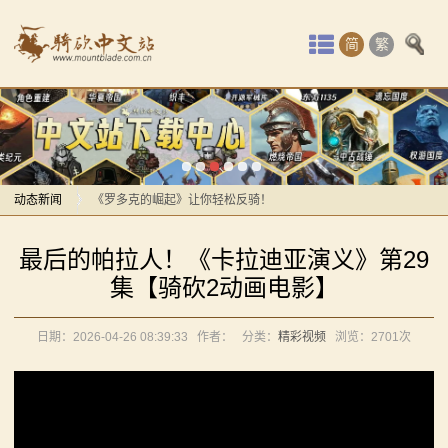
首
简
繁
页
最
感谢你们，与我们一起缅怀ipek
新
【MOD精选】方旗直接原地坐牢！我的罗多克回来啦！
动
动态新闻
《罗多克的崛起》让你轻松反骑！
深切缅怀“骑砍之母”——ipek Yavuz女士
感谢你们，与我们一起缅怀ipek
态
最后的帕拉人！《卡拉迪亚演义》第29
【MOD推荐】熟悉的玩法，不一样的体验！《那落迦之
【MOD精选】方旗直接原地坐牢！我的罗多克回来啦！
骑
集【骑砍2动画电影】
境：涅槃歌》全新内容重构更新！
《罗多克的崛起》让你轻松反骑！
马
【MOD精选】重生之我在卡拉迪亚当剑修！《修仙·飞
深切缅怀“骑砍之母”——ipek Yavuz女士
日期：2026-04-26 08:39:33
作者：
分类：
精彩视频
浏览：
2701次
剑》让骑砍2变修真界！
【MOD推荐】熟悉的玩法，不一样的体验！《那落迦之
与
【MOD精选】古典时代大舞台！有兵有将你就来！《公
境：涅槃歌》全新内容重构更新！
砍
元275年前的战帆》带你领略历史的厚重！
【MOD精选】重生之我在卡拉迪亚当剑修！《修仙·飞
【MOD精选】和几十号兄弟开黑攻城！《一起霸主》让
剑》让骑砍2变修真界！
杀