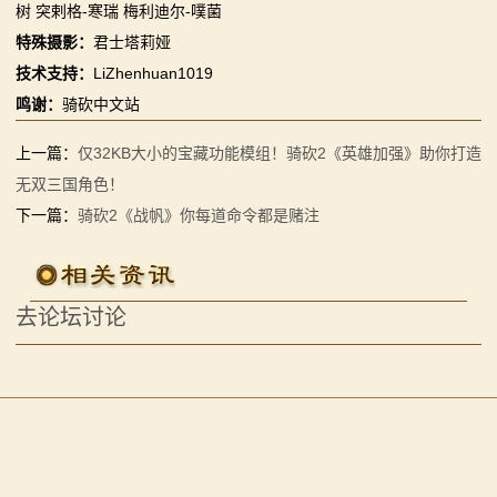
树 突剌格-寒瑞 梅利迪尔-噗菌
系
特殊摄影：
君士塔莉娅
列
技术支持：
LiZhenhuan1019
鸣谢：
骑砍中文站
媒
上一篇：
仅32KB大小的宝藏功能模组！骑砍2《英雄加强》助你打造
体
无双三国角色！
中
下一篇：
骑砍2《战帆》你每道命令都是赌注
心
精
去论坛讨论
彩
视
频
原