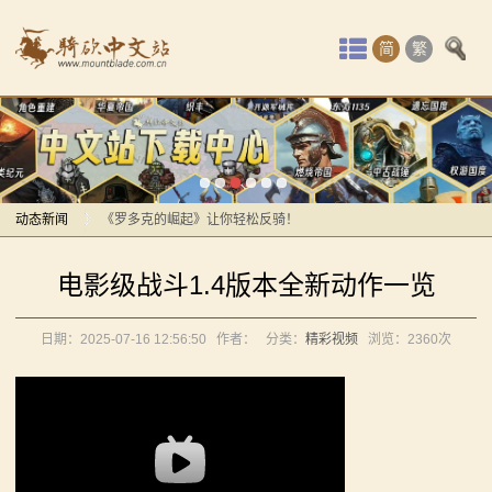
首
简
繁
页
最
感谢你们，与我们一起缅怀ipek
新
【MOD精选】方旗直接原地坐牢！我的罗多克回来啦！
动
动态新闻
《罗多克的崛起》让你轻松反骑！
深切缅怀“骑砍之母”——ipek Yavuz女士
感谢你们，与我们一起缅怀ipek
态
电影级战斗1.4版本全新动作一览
【MOD推荐】熟悉的玩法，不一样的体验！《那落迦之
【MOD精选】方旗直接原地坐牢！我的罗多克回来啦！
骑
境：涅槃歌》全新内容重构更新！
《罗多克的崛起》让你轻松反骑！
日期：2025-07-16 12:56:50
作者：
分类：
精彩视频
浏览：
2360次
马
【MOD精选】重生之我在卡拉迪亚当剑修！《修仙·飞
深切缅怀“骑砍之母”——ipek Yavuz女士
剑》让骑砍2变修真界！
【MOD推荐】熟悉的玩法，不一样的体验！《那落迦之
与
【MOD精选】古典时代大舞台！有兵有将你就来！《公
境：涅槃歌》全新内容重构更新！
砍
元275年前的战帆》带你领略历史的厚重！
【MOD精选】重生之我在卡拉迪亚当剑修！《修仙·飞
【MOD精选】和几十号兄弟开黑攻城！《一起霸主》让
剑》让骑砍2变修真界！
杀