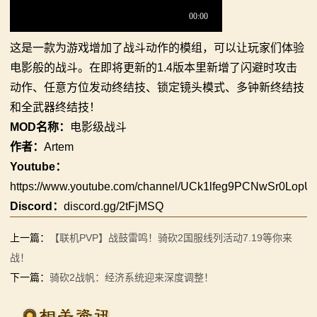
你告别单人模式！
【MOD精选】古典时代大舞台！有兵有将你就来！《公
2：
【MOD精选】别人砍杀打仗，我在朝堂玩派系博弈！
元275年前的战帆》带你领略历史的厚重！
这是一款为游戏增加了战斗动作的模组，可以让玩家们体验
霸
《内战》让骑友体验被领主起兵逼宫！
【MOD精选】和几十号兄弟开黑攻城！《一起霸主》让
电影般的战斗。在即将更新的1.4版本里新增了闪避时攻击
【MOD精选】告别流浪征战，亲手打造你的营地！《建
你告别单人模式！
动作、任意方位发动终结技、锁定镜头模式、多钟新终结技
主
立家园：改良版》已更新至最新版本！
【MOD精选】别人砍杀打仗，我在朝堂玩派系博弈！
和全武器终结技！
骑
骑砍2《战帆》v1.2.7与本体v1.4.7正式版更新日志
《内战》让骑友体验被领主起兵逼宫！
MOD名称：
电影级战斗
【MOD精选】告别流浪征战，亲手打造你的营地！《建
作者：
Artem
马
立家园：改良版》已更新至最新版本！
Youtube：
与
https://www.youtube.com/channel/UCk1lfeg9PCNwSr0Lop
骑砍2《战帆》v1.2.7与本体v1.4.7正式版更新日志
Discord：
discord.gg/2tFjMSQ
砍
杀
上一篇：
【联机PVP】战鼓雷鸣！骑砍2国服线列活动7.19等你来
战！
1
下一篇：
骑砍2战帆：经济系统迎来深度调整！
全