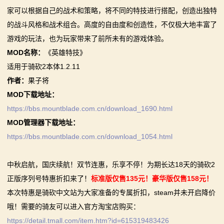
家可以根据自己的战术和策略，将不同的特技进行搭配，创造出独特
你告别单人模式！
【MOD精选】古典时代大舞台！有兵有将你就来！《公
2：
的战斗风格和战术组合。高度的自由度和创造性，不仅极大地丰富了
【MOD精选】别人砍杀打仗，我在朝堂玩派系博弈！
元275年前的战帆》带你领略历史的厚重！
游戏的玩法，也为玩家带来了前所未有的游戏体验。
霸
《内战》让骑友体验被领主起兵逼宫！
【MOD精选】和几十号兄弟开黑攻城！《一起霸主》让
MOD名称：
《英雄特技》
【MOD精选】告别流浪征战，亲手打造你的营地！《建
你告别单人模式！
主
适用于骑砍2本体1.2.11
立家园：改良版》已更新至最新版本！
【MOD精选】别人砍杀打仗，我在朝堂玩派系博弈！
作者：
果子将
骑
骑砍2《战帆》v1.2.7与本体v1.4.7正式版更新日志
《内战》让骑友体验被领主起兵逼宫！
MOD下载地址：
【MOD精选】告别流浪征战，亲手打造你的营地！《建
马
https://bbs.mountblade.com.cn/download_1690.html
立家园：改良版》已更新至最新版本！
MOD管理器下载地址：
与
骑砍2《战帆》v1.2.7与本体v1.4.7正式版更新日志
https://bbs.mountblade.com.cn/download_1054.html
砍
中秋启航，国庆续航！双节连惠，乐享不停！为期长达18天的骑砍2
杀
正版序列号特惠折扣来了！
标准版仅售135元！豪华版仅售158元！
1
本次特惠是骑砍中文站为大家准备的专属折扣，steam并未开启降价
哦！需要的骑友可以进入官方淘宝店购买：
全
https://detail.tmall.com/item.htm?id=615319483426