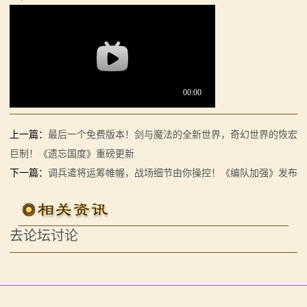
系
列
媒
体
中
上一篇：
最后一个免费版本！剑与魔法的全新世界，奇幻世界的恢宏
巨制！《遗忘国度》重磅更新
心
下一篇：
调兵遣将运筹帷幄，战场细节由你操控！《编队加强》发布
精
彩
去论坛讨论
视
频
原