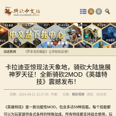
首
简
繁
页
最
感谢你们，与我们一起缅怀ipek
新
【MOD精选】方旗直接原地坐牢！我的罗多克回来啦！
动
动态新闻
《罗多克的崛起》让你轻松反骑！
深切缅怀“骑砍之母”——ipek Yavuz女士
感谢你们，与我们一起缅怀ipek
态
卡拉迪亚惊现法天象地，骑砍大陆施展
【MOD推荐】熟悉的玩法，不一样的体验！《那落迦之
【MOD精选】方旗直接原地坐牢！我的罗多克回来啦！
骑
神罗天征！全新骑砍2MOD《英雄特
境：涅槃歌》全新内容重构更新！
《罗多克的崛起》让你轻松反骑！
技》震撼发布！
马
【MOD精选】重生之我在卡拉迪亚当剑修！《修仙·飞
深切缅怀“骑砍之母”——ipek Yavuz女士
剑》让骑砍2变修真界！
【MOD推荐】熟悉的玩法，不一样的体验！《那落迦之
与
日期：2024-09-21 12:37:35
作者：
分类：
精彩视频
浏览：
3555次
【MOD精选】古典时代大舞台！有兵有将你就来！《公
境：涅槃歌》全新内容重构更新！
砍
元275年前的战帆》带你领略历史的厚重！
【MOD精选】重生之我在卡拉迪亚当剑修！《修仙·飞
《英雄特技》是一款功能性MOD，包含多达59种技能。每个技能都
可以为玩家提供各式各样的特殊加成，所有特技都支持组合使用，玩
【MOD精选】和几十号兄弟开黑攻城！《一起霸主》让
剑》让骑砍2变修真界！
杀