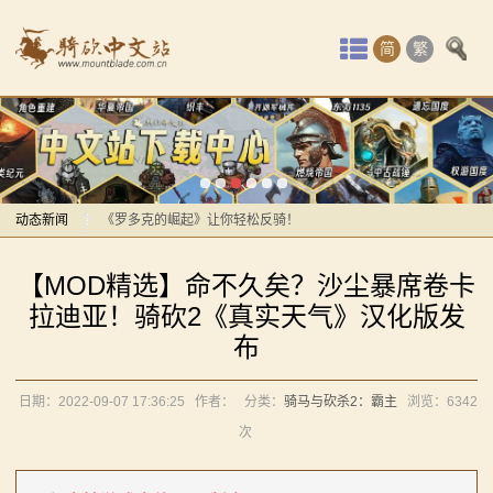
首
简
繁
页
最
感谢你们，与我们一起缅怀ipek
新
【MOD精选】方旗直接原地坐牢！我的罗多克回来啦！
动
动态新闻
《罗多克的崛起》让你轻松反骑！
深切缅怀“骑砍之母”——ipek Yavuz女士
感谢你们，与我们一起缅怀ipek
态
【MOD精选】命不久矣？沙尘暴席卷卡
【MOD推荐】熟悉的玩法，不一样的体验！《那落迦之
【MOD精选】方旗直接原地坐牢！我的罗多克回来啦！
骑
拉迪亚！骑砍2《真实天气》汉化版发
境：涅槃歌》全新内容重构更新！
《罗多克的崛起》让你轻松反骑！
布
马
【MOD精选】重生之我在卡拉迪亚当剑修！《修仙·飞
深切缅怀“骑砍之母”——ipek Yavuz女士
剑》让骑砍2变修真界！
【MOD推荐】熟悉的玩法，不一样的体验！《那落迦之
与
日期：2022-09-07 17:36:25
作者：
分类：
骑马与砍杀2：霸主
浏览：
6342
【MOD精选】古典时代大舞台！有兵有将你就来！《公
境：涅槃歌》全新内容重构更新！
次
砍
元275年前的战帆》带你领略历史的厚重！
【MOD精选】重生之我在卡拉迪亚当剑修！《修仙·飞
【MOD精选】和几十号兄弟开黑攻城！《一起霸主》让
剑》让骑砍2变修真界！
杀