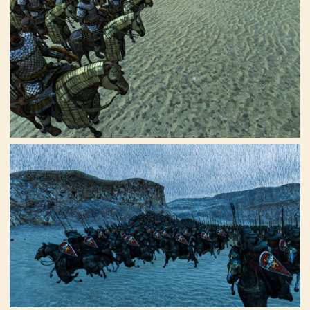
骑
砍
百
科
火
爆
论
坛