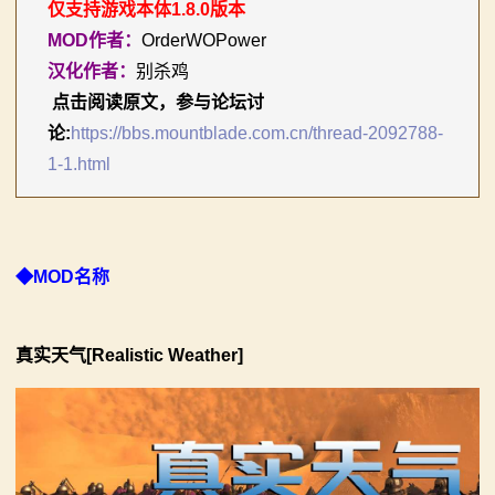
仅支持游戏本体1.8.0版本
你告别单人模式！
【MOD精选】古典时代大舞台！有兵有将你就来！《公
MOD作者：
OrderWOPower
2：
【MOD精选】别人砍杀打仗，我在朝堂玩派系博弈！
元275年前的战帆》带你领略历史的厚重！
汉化作者：
别杀鸡
霸
《内战》让骑友体验被领主起兵逼宫！
【MOD精选】和几十号兄弟开黑攻城！《一起霸主》让
​
点击阅读原文，参与论坛讨
【MOD精选】告别流浪征战，亲手打造你的营地！《建
你告别单人模式！
论:
https://bbs.mountblade.com.cn/thread-2092788-
主
立家园：改良版》已更新至最新版本！
【MOD精选】别人砍杀打仗，我在朝堂玩派系博弈！
1-1.html
骑
骑砍2《战帆》v1.2.7与本体v1.4.7正式版更新日志
《内战》让骑友体验被领主起兵逼宫！
【MOD精选】告别流浪征战，亲手打造你的营地！《建
马
立家园：改良版》已更新至最新版本！
​◆MOD名称
与
骑砍2《战帆》v1.2.7与本体v1.4.7正式版更新日志
砍
真实天气[Realistic Weather]
杀
1
全