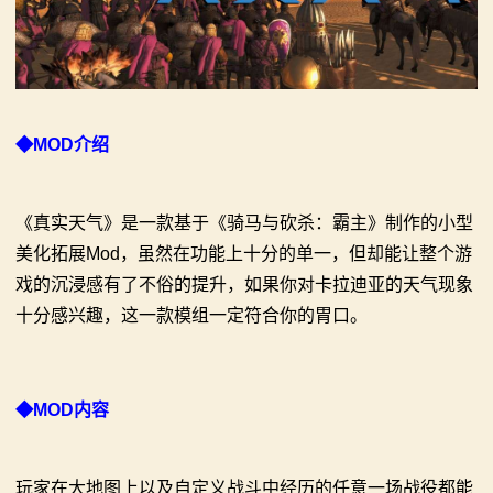
系
列
媒
◆MOD介绍
体
中
《真实天气》是一款基于《骑马与砍杀：霸主》制作的小型
心
美化拓展Mod，虽然在功能上十分的单一，但却能让整个游
戏的沉浸感有了不俗的提升，如果你对卡拉迪亚的天气现象
精
十分感兴趣，这一款模组一定符合你的胃口。
彩
视
◆MOD内容
频
原
玩家在大地图上以及自定义战斗中经历的任意一场战役都能