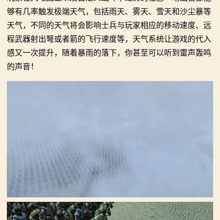
够有几率触发极端天气，包括雨天、雾天、雪天和沙尘暴等
画
天气，不同的天气将会影响士兵与玩家相应的移动速度、远
漫
程武器射出弩或者箭的飞行速度等，天气系统让游戏的代入
感又一次提升，随着暴雨的落下，你甚至可以听到雷声轰鸣
画
的声音！
下
载
中
心
MOD
中
心