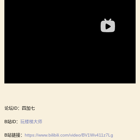
【MOD精选】别人砍杀打仗，我在朝堂玩派系博弈！
【MOD精选】古典时代大舞台！有兵有将你就来！《公
2：
《内战》让骑友体验被领主起兵逼宫！
元275年前的战帆》带你领略历史的厚重！
霸
【MOD精选】告别流浪征战，亲手打造你的营地！《建
【MOD精选】和几十号兄弟开黑攻城！《一起霸主》让
立家园：改良版》已更新至最新版本！
你告别单人模式！
主
骑砍2《战帆》v1.2.7与本体v1.4.7正式版更新日志
【MOD精选】别人砍杀打仗，我在朝堂玩派系博弈！
骑
《内战》让骑友体验被领主起兵逼宫！
【MOD精选】告别流浪征战，亲手打造你的营地！《建
马
立家园：改良版》已更新至最新版本！
与
骑砍2《战帆》v1.2.7与本体v1.4.7正式版更新日志
砍
杀
论坛ID：四加七
1
B站ID：
玩楼梯大师
全
B站链接：
https://www.bilibili.com/video/BV1Wv411z7Lg