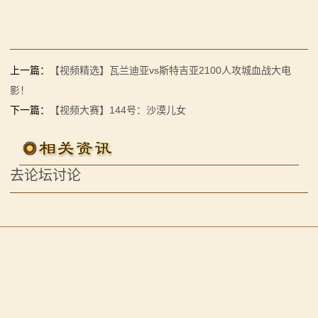
系
列
上一篇：
【视频精选】瓦兰迪亚vs斯特吉亚2100人攻城血战大电
媒
影！
体
下一篇：
【视频大赛】144号：沙漠儿女
中
心
去论坛讨论
精
彩
视
频
湘ICP备2021013296号-1 湘公网安备 43011102002110号
原
CopyRight © 2007-2022 mountblade.com.cn All Right Reserved