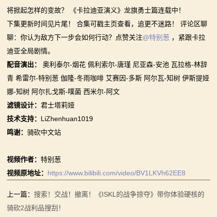
【MOD精选】和几十号兄弟开黑攻城！《一起霸主》让
将掀起怎样的变故？ 《卡拉迪亚演义》龙旗勇士篇连载中！
【MOD精选】古典时代大舞台！有兵有将你就来！《公
你告别单人模式！
2：
下集更新时间见片尾！ 合集可戳主页查看，追更不迷路！ 评论区聊
元275年前的战帆》带你领略历史的厚重！
【MOD精选】别人砍杀打仗，我在朝堂玩派系博弈！
聊：你认为敌方下一步会如何行动？点赞关注
@特别葱
，紧跟卡拉
霸
【MOD精选】和几十号兄弟开黑攻城！《一起霸主》让
《内战》让骑友体验被领主起兵逼宫！
迪亚全局剧情。
你告别单人模式！
【MOD精选】告别流浪征战，亲手打造你的营地！《建
主
配音演出：
奥利泰尔-烟花 佩利索尔-唐瑾 尼亚森-安池 瓦拉格-林辞
【MOD精选】别人砍杀打仗，我在朝堂玩派系博弈！
立家园：改良版》已更新至最新版本！
青 希雷尔-特别葱 伽隆-冬雨咖啡 艾赛因-多斯 阿尔瓦-知树 伊斯提娅
骑
《内战》让骑友体验被领主起兵逼宫！
骑砍2《战帆》v1.2.7与本体v1.4.7正式版更新日志
娜-知树 阿尔扎戈斯-噗菌 西米尔-阿文
【MOD精选】告别流浪征战，亲手打造你的营地！《建
马
滤镜设计：
君士塔莉娅
立家园：改良版》已更新至最新版本！
技术支持：
LiZhenhuan1019
与
骑砍2《战帆》v1.2.7与本体v1.4.7正式版更新日志
鸣谢：
骑砍中文站
砍
视频作者：
特别葱
杀
视频原地址：
https://www.bilibili.com/video/BV1LKVh62EE8
1
上一篇：
搜索！交战！撤离！《ISKL的战争掠夺》带你体验硬核的
全
骑砍2战利品搜刮！