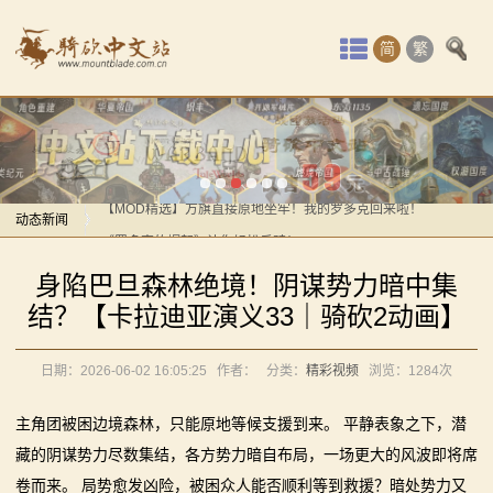
首
简
繁
页
最
新
感谢你们，与我们一起缅怀ipek
【MOD精选】方旗直接原地坐牢！我的罗多克回来啦！
动
动态新闻
《罗多克的崛起》让你轻松反骑！
感谢你们，与我们一起缅怀ipek
态
深切缅怀“骑砍之母”——ipek Yavuz女士
身陷巴旦森林绝境！阴谋势力暗中集
【MOD精选】方旗直接原地坐牢！我的罗多克回来啦！
【MOD推荐】熟悉的玩法，不一样的体验！《那落迦之
骑
结？【卡拉迪亚演义33｜骑砍2动画】
《罗多克的崛起》让你轻松反骑！
境：涅槃歌》全新内容重构更新！
马
深切缅怀“骑砍之母”——ipek Yavuz女士
【MOD精选】重生之我在卡拉迪亚当剑修！《修仙·飞
日期：2026-06-02 16:05:25
作者：
分类：
精彩视频
浏览：
1284次
【MOD推荐】熟悉的玩法，不一样的体验！《那落迦之
剑》让骑砍2变修真界！
与
境：涅槃歌》全新内容重构更新！
主角团被困边境森林，只能原地等候支援到来。 平静表象之下，潜
【MOD精选】古典时代大舞台！有兵有将你就来！《公
砍
【MOD精选】重生之我在卡拉迪亚当剑修！《修仙·飞
藏的阴谋势力尽数集结，各方势力暗自布局，一场更大的风波即将席
元275年前的战帆》带你领略历史的厚重！
卷而来。 局势愈发凶险，被困众人能否顺利等到救援？暗处势力又
剑》让骑砍2变修真界！
杀