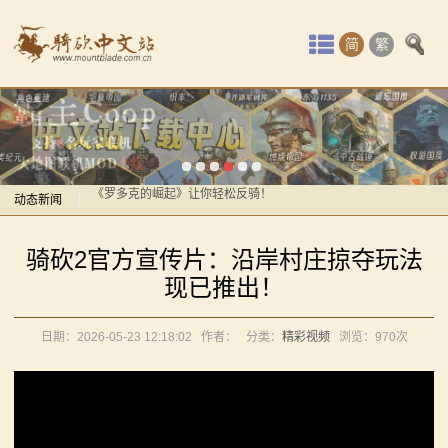
首
简
繁
页
最
感谢你们，与我们一起缅怀ipek
新
【MOD精选】方旗直接原地坐牢！我的罗多克回来啦！
《罗多克的崛起》让你轻松反骑！
动
动态新闻
深切缅怀“骑砍之母”——ipek Yavuz女士
感谢你们，与我们一起缅怀ipek
态
【MOD推荐】熟悉的玩法，不一样的体验！《那落迦之
骑砍2官方宣传片：沿岸村庄掠夺玩法
【MOD精选】方旗直接原地坐牢！我的罗多克回来啦！
境：涅槃歌》全新内容重构更新！
骑
现已推出！
《罗多克的崛起》让你轻松反骑！
【MOD精选】重生之我在卡拉迪亚当剑修！《修仙·飞
马
深切缅怀“骑砍之母”——ipek Yavuz女士
剑》让骑砍2变修真界！
日期：2026-05-23 12:18:02
作者：
分类：
精彩视频
浏览：
970次
【MOD推荐】熟悉的玩法，不一样的体验！《那落迦之
与
【MOD精选】古典时代大舞台！有兵有将你就来！《公
境：涅槃歌》全新内容重构更新！
元275年前的战帆》带你领略历史的厚重！
砍
【MOD精选】重生之我在卡拉迪亚当剑修！《修仙·飞
【MOD精选】和几十号兄弟开黑攻城！《一起霸主》让
剑》让骑砍2变修真界！
杀