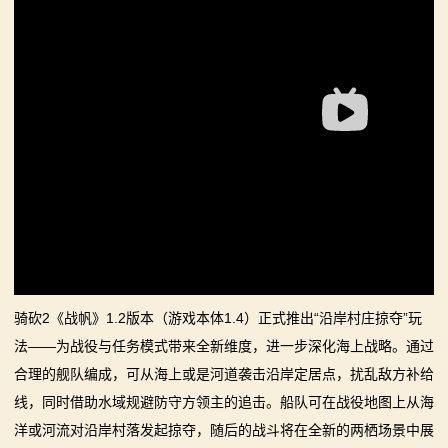
你告别单人模式！
【MOD精选】古典时代大舞台！有兵有将你就来！《公
【MOD精选】别人砍杀打仗，我在朝堂玩派系博弈！
2：
元275年前的战帆》带你领略历史的厚重！
《内战》让骑友体验被领主起兵逼宫！
霸
【MOD精选】和几十号兄弟开黑攻城！《一起霸主》让
【MOD精选】告别流浪征战，亲手打造你的营地！《建
你告别单人模式！
主
立家园：改良版》已更新至最新版本！
【MOD精选】别人砍杀打仗，我在朝堂玩派系博弈！
骑砍2《战帆》v1.2.7与本体v1.4.7正式版更新日志
骑
《内战》让骑友体验被领主起兵逼宫！
【MOD精选】告别流浪征战，亲手打造你的营地！《建
马
立家园：改良版》已更新至最新版本！
与
骑砍2《战帆》v1.2.7与本体v1.4.7正式版更新日志
砍
骑砍2《战帆》1.2版本（游戏本体1.4）正式推出“沿岸村庄掠夺”玩
杀
法——为战役与任务模式带来全新维度，进一步深化海上战略。通过
合理的舰队编成，可从海上或是河道袭击沿岸定居点，扰乱敌方补给
1
线，同时借助水域规避防守方领主的追击。船队可在战役地图上从海
全
洋或河流对沿岸村落发起掠夺，随后的战斗将在全新的两栖场景中展