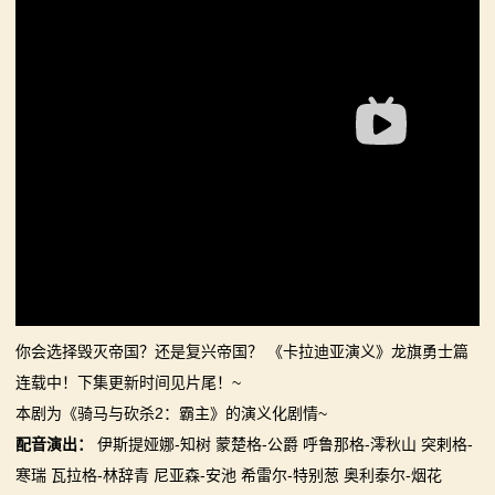
你告别单人模式！
【MOD精选】古典时代大舞台！有兵有将你就来！《公
2：
【MOD精选】别人砍杀打仗，我在朝堂玩派系博弈！
元275年前的战帆》带你领略历史的厚重！
霸
《内战》让骑友体验被领主起兵逼宫！
【MOD精选】和几十号兄弟开黑攻城！《一起霸主》让
【MOD精选】告别流浪征战，亲手打造你的营地！《建
你告别单人模式！
主
立家园：改良版》已更新至最新版本！
【MOD精选】别人砍杀打仗，我在朝堂玩派系博弈！
骑
骑砍2《战帆》v1.2.7与本体v1.4.7正式版更新日志
《内战》让骑友体验被领主起兵逼宫！
【MOD精选】告别流浪征战，亲手打造你的营地！《建
马
立家园：改良版》已更新至最新版本！
与
骑砍2《战帆》v1.2.7与本体v1.4.7正式版更新日志
砍
你会选择毁灭帝国？还是复兴帝国？ 《卡拉迪亚演义》龙旗勇士篇
杀
连载中！下集更新时间见片尾！~
本剧为《骑马与砍杀2：霸主》的演义化剧情~
1
配音演出：
伊斯提娅娜-知树 蒙楚格-公爵 呼鲁那格-澪秋山 突剌格-
全
寒瑞 瓦拉格-林辞青 尼亚森-安池 希雷尔-特别葱 奥利泰尔-烟花