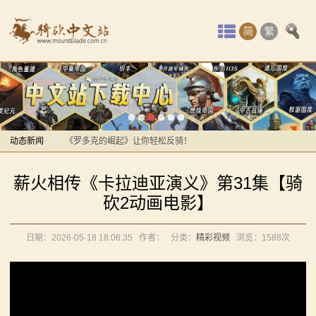
首
简
繁
页
最
感谢你们，与我们一起缅怀ipek
新
【MOD精选】方旗直接原地坐牢！我的罗多克回来啦！
动
动态新闻
《罗多克的崛起》让你轻松反骑！
深切缅怀“骑砍之母”——ipek Yavuz女士
感谢你们，与我们一起缅怀ipek
态
薪火相传《卡拉迪亚演义》第31集【骑
【MOD推荐】熟悉的玩法，不一样的体验！《那落迦之
【MOD精选】方旗直接原地坐牢！我的罗多克回来啦！
骑
砍2动画电影】
境：涅槃歌》全新内容重构更新！
《罗多克的崛起》让你轻松反骑！
马
【MOD精选】重生之我在卡拉迪亚当剑修！《修仙·飞
深切缅怀“骑砍之母”——ipek Yavuz女士
日期：2026-05-18 18:06:35
作者：
分类：
精彩视频
浏览：
1588次
剑》让骑砍2变修真界！
【MOD推荐】熟悉的玩法，不一样的体验！《那落迦之
与
【MOD精选】古典时代大舞台！有兵有将你就来！《公
境：涅槃歌》全新内容重构更新！
砍
元275年前的战帆》带你领略历史的厚重！
【MOD精选】重生之我在卡拉迪亚当剑修！《修仙·飞
【MOD精选】和几十号兄弟开黑攻城！《一起霸主》让
剑》让骑砍2变修真界！
杀