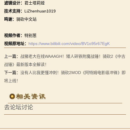
滤镜设计：
君士塔莉娅
系
技术支持：
LiZhenhuan1019
列
鸣谢：
骑砍中文站
媒
视频作者：
特别葱
体
视频原地址：
https://www.bilibili.com/video/BV1o95r67EgK
中
上一篇：
战猪老大在线WAAAGH！矮人碎铁附魔战锤！骑砍2《中古
战锤》最新版本全解读！
心
下一篇：
没有人比我更懂冲刺！骑砍2MOD《阿特姆电影级冲锋》即
精
将上线！
彩
视
去论坛讨论
频
原