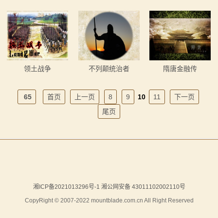
你告别单人模式！
【MOD精选】古典时代大舞台！有兵有将你就来！《公
2：
【MOD精选】别人砍杀打仗，我在朝堂玩派系博弈！
元275年前的战帆》带你领略历史的厚重！
霸
《内战》让骑友体验被领主起兵逼宫！
【MOD精选】和几十号兄弟开黑攻城！《一起霸主》让
【MOD精选】告别流浪征战，亲手打造你的营地！《建
你告别单人模式！
主
领土战争
不列颠统治者
隋唐金融传
立家园：改良版》已更新至最新版本！
【MOD精选】别人砍杀打仗，我在朝堂玩派系博弈！
骑
骑砍2《战帆》v1.2.7与本体v1.4.7正式版更新日志
《内战》让骑友体验被领主起兵逼宫！
65
首页
上一页
8
9
10
11
下一页
【MOD精选】告别流浪征战，亲手打造你的营地！《建
马
尾页
立家园：改良版》已更新至最新版本！
与
骑砍2《战帆》v1.2.7与本体v1.4.7正式版更新日志
砍
杀
1
湘ICP备2021013296号-1 湘公网安备 43011102002110号
CopyRight © 2007-2022 mountblade.com.cn All Right Reserved
全