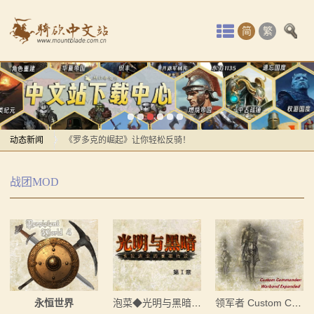
首
简
繁
页
最
感谢你们，与我们一起缅怀ipek
新
【MOD精选】方旗直接原地坐牢！我的罗多克回来啦！
动
动态新闻
《罗多克的崛起》让你轻松反骑！
深切缅怀“骑砍之母”——ipek Yavuz女士
感谢你们，与我们一起缅怀ipek
态
战团MOD
【MOD推荐】熟悉的玩法，不一样的体验！《那落迦之
【MOD精选】方旗直接原地坐牢！我的罗多克回来啦！
骑
境：涅槃歌》全新内容重构更新！
《罗多克的崛起》让你轻松反骑！
马
【MOD精选】重生之我在卡拉迪亚当剑修！《修仙·飞
深切缅怀“骑砍之母”——ipek Yavuz女士
剑》让骑砍2变修真界！
【MOD推荐】熟悉的玩法，不一样的体验！《那落迦之
与
【MOD精选】古典时代大舞台！有兵有将你就来！《公
境：涅槃歌》全新内容重构更新！
砍
元275年前的战帆》带你领略历史的厚重！
【MOD精选】重生之我在卡拉迪亚当剑修！《修仙·飞
永恒世界
泡菜◆光明与黑暗 Light & Darkness
领军者 Custom Commander
【MOD精选】和几十号兄弟开黑攻城！《一起霸主》让
剑》让骑砍2变修真界！
杀